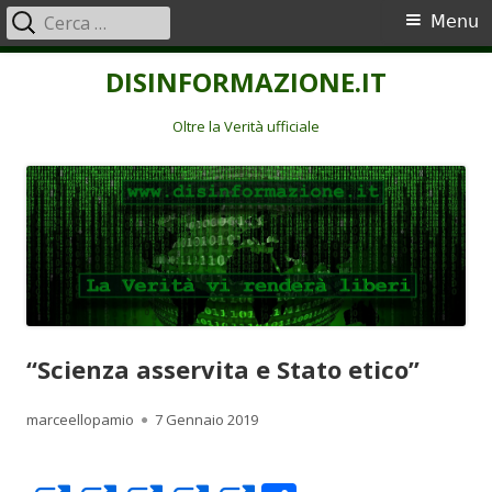
Ricerca
Menu
Menu
per:
principale
Vai
DISINFORMAZIONE.IT
al
contenuto
Oltre la Verità ufficiale
“Scienza asservita e Stato etico”
Autore
Pubblicato
marceellopamio
7 Gennaio 2019