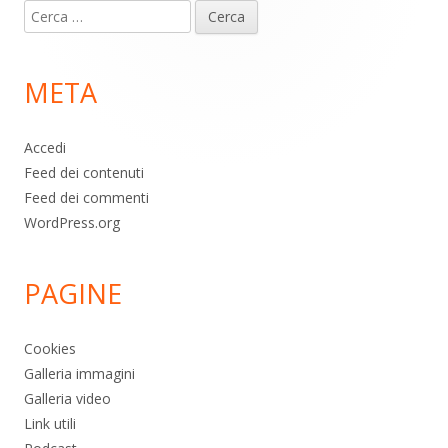
Ricerca
piè
per:
di
META
pagina
Accedi
Feed dei contenuti
Feed dei commenti
WordPress.org
PAGINE
Cookies
Galleria immagini
Galleria video
Link utili