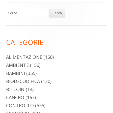
Ricerca
Barra
per:
laterale
principale
CATEGORIE
ALIMENTAZIONE
(160)
AMBIENTE
(156)
BAMBINI
(355)
BIODECODIFICA
(120)
BITCOIN
(14)
CANCRO
(163)
CONTROLLO
(555)