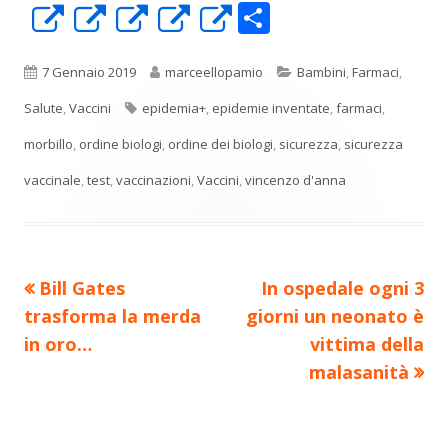
C
Apre
Apre
Apre
Apre
Apre
o
in
in
in
in
in
n
una
una
una
una
una
Pubblicato
Autore
Categorie
7 Gennaio 2019
marceellopamio
Bambini
,
Farmaci
,
di
nuova
nuova
nuova
nuova
nuova
Tag
Salute
,
Vaccini
epidemia+
,
epidemie inventate
,
farmaci
,
vi
finestra
finestra
finestra
finestra
finestra
morbillo
,
ordine biologi
,
ordine dei biologi
,
sicurezza
,
sicurezza
di
vaccinale
,
test
,
vaccinazioni
,
Vaccini
,
vincenzo d'anna
Precedente
Nuovo
Bill Gates
In ospedale ogni 3
Navigazione
articolo:
articolo:
trasforma la merda
giorni un neonato è
articoli
in oro…
vittima della
malasanità