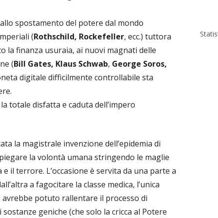
o allo spostamento del potere dal mondo
Stati
mperiali (
Rothschild, Rockefeller
, ecc.) tuttora
to la finanza usuraia, ai nuovi magnati delle
ne (
Bill Gates, Klaus Schwab
,
George Soros,
neta digitale difficilmente controllabile sta
ere.
i: la totale disfatta e caduta dell’impero
stata la magistrale invenzione dell’epidemia di
i piegare la volontà umana stringendo le maglie
ra e il terrore. L’occasione è servita da una parte a
 dall’altra a fagocitare la classe medica, l’unica
e avrebbe potuto rallentare il processo di
 sostanze geniche (che solo la cricca al Potere