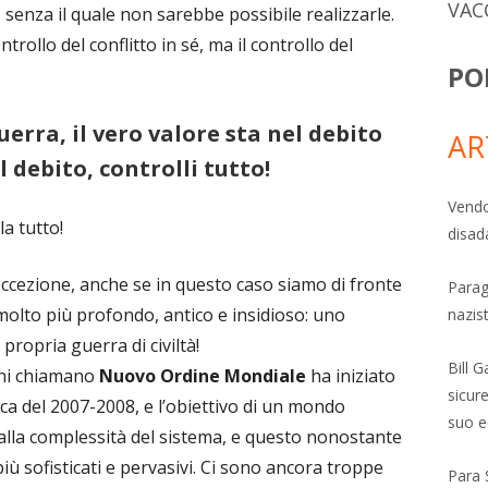
VAC
 senza il quale non sarebbe possibile realizzarle.
trollo del conflitto in sé, ma il controllo del
PO
uerra, il vero valore sta nel debito
AR
l debito, controlli tutto!
Vendo
la tutto!
disad
ccezione, anche se in questo caso siamo di fronte
Parag
 molto più profondo, antico e insidioso: uno
nazis
propria guerra di civiltà!
Bill 
nni chiamano
Nuovo Ordine Mondiale
ha iniziato
sicure
ica del 2007-2008, e l’obiettivo di un mondo
suo e
la complessità del sistema, e questo nonostante
iù sofisticati e pervasivi. Ci sono ancora troppe
Para 