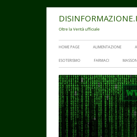
Vai
DISINFORMAZIONE.
al
contenuto
Oltre la Verità ufficiale
Menu
HOME PAGE
ALIMENTAZIONE
principale
ESOTERISMO
FARMACI
MASSON