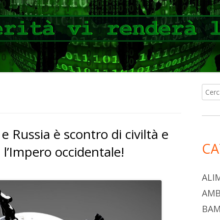
Ricer
Ba
per:
lat
e Russia è scontro di civiltà e
pri
CA
 l’Impero occidentale!
ALI
AMB
BAM