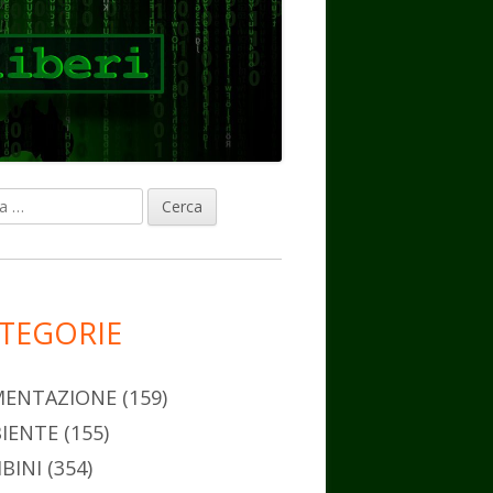
ca
rra
erale
ncipale
TEGORIE
MENTAZIONE
(159)
IENTE
(155)
BINI
(354)