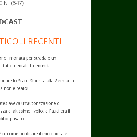
CINI
(347)
DCAST
TICOLI RECENTI
no limonata per strada e un
attato mentale li denuncia!!!
onare lo Stato Sionista alla Germania
ta non è reato!
Gates aveva un’autorizzazione di
zza di altissimo livello, e Fauci era il
ditor privato
Sin: come purificare il microbiota e