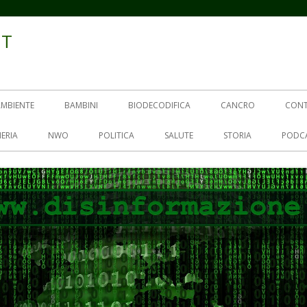
IT
AMBIENTE
BAMBINI
BIODECODIFICA
CANCRO
CON
ERIA
NWO
POLITICA
SALUTE
STORIA
PODC