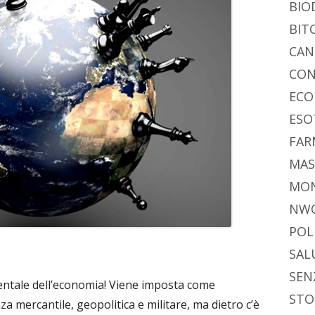
BIO
BIT
CAN
CON
ECO
ESO
FAR
MAS
MO
NW
POL
SAL
SEN
ntale dell’economia! Viene imposta come
STO
a mercantile, geopolitica e militare, ma dietro c’è