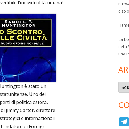
edibile l’individualità umana!
ritro
disbi
Hamer
La bol
della 
una t
AR
Archi
Huntington è stato un
 statunitense. Uno dei
erti di politica estera,
CO
 di Jimmy Carter, direttore
 strategici e internazionali
 fondatore di Foreign