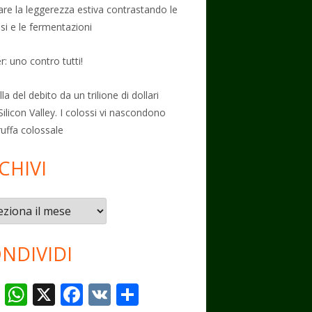
vare la leggerezza estiva contrastando le
osi e le fermentazioni
: uno contro tutti!
la del debito da un trilione di dollari
Silicon Valley. I colossi vi nascondono
ruffa colossale
CHIVI
vi
NDIVIDI
T
W
X
F
V
C