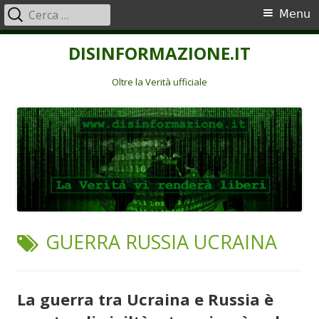
Ricerca
Menu
Menu
per:
principale
Vai
DISINFORMAZIONE.IT
al
contenuto
Oltre la Verità ufficiale
TAG:
GUERRA RUSSIA UCRAINA
La guerra tra Ucraina e Russia è