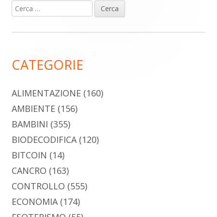
Ricerca
Barra
per:
laterale
principale
CATEGORIE
ALIMENTAZIONE
(160)
AMBIENTE
(156)
BAMBINI
(355)
BIODECODIFICA
(120)
BITCOIN
(14)
CANCRO
(163)
CONTROLLO
(555)
ECONOMIA
(174)
ESOTERISMO
(55)