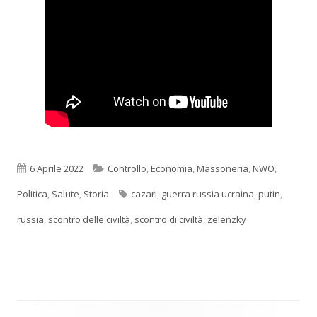
Pubblicato
Categorie
6 Aprile 2022
Controllo
,
Economia
,
Massoneria
,
NWO
,
Tag
Politica
,
Salute
,
Storia
cazari
,
guerra russia ucraina
,
putin
,
russia
,
scontro delle civiltà
,
scontro di civiltà
,
zelenzky