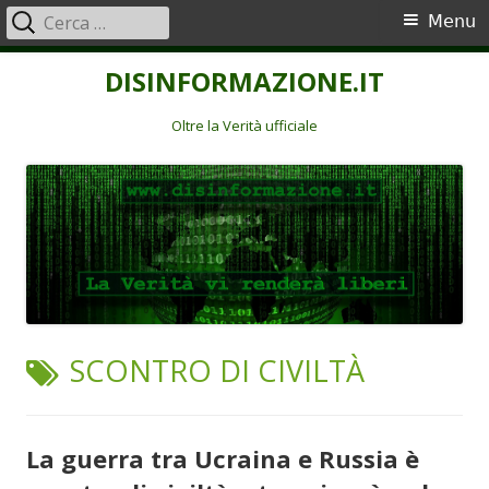
Ricerca
Menu
Menu
per:
principale
Vai
DISINFORMAZIONE.IT
al
contenuto
Oltre la Verità ufficiale
TAG:
SCONTRO DI CIVILTÀ
La guerra tra Ucraina e Russia è