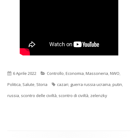
Pubblicato
Categorie
6 Aprile 2022
Controllo
,
Economia
,
Massoneria
,
NWO
,
Tag
Politica
,
Salute
,
Storia
cazari
,
guerra russia ucraina
,
putin
,
russia
,
scontro delle civiltà
,
scontro di civiltà
,
zelenzky