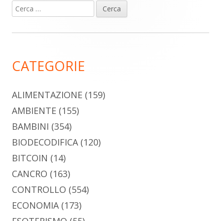
Ricerca
Barra
per:
laterale
principale
CATEGORIE
ALIMENTAZIONE
(159)
AMBIENTE
(155)
BAMBINI
(354)
BIODECODIFICA
(120)
BITCOIN
(14)
CANCRO
(163)
CONTROLLO
(554)
ECONOMIA
(173)
ESOTERISMO
(55)