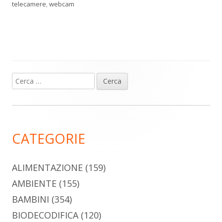
telecamere
,
webcam
Ricerca
Barra
per:
laterale
principale
CATEGORIE
ALIMENTAZIONE
(159)
AMBIENTE
(155)
BAMBINI
(354)
BIODECODIFICA
(120)