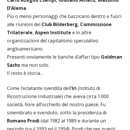
Carlo Azeglio Ciampi, Giuliano Amato, Massimo
D’Alema
.
Più o meno personaggi che bazzicano dentro e fuori
alle riunioni del
Club Bilderberg
,
Commissione
Trilaterale
,
Aspen Institute
e in altre
organizzazioni del capitalismo speculativo
angloamericano.
Presenti ovviamente le banche d’affari tipo
Goldman
Sachs
ma non solo.
Il resto è storia…
Come l’eclatante svendita dell’
Iri
(Istituto di
Ricostruzione Industriale) che aveva circa 1.000
società, fiore all’occhiello del nostro paese. Fu
smembrato e svenduto, sotto la presidenza di
Romano Prodi
(dal 1982 al 1989 e durante un
periodo tra il 1993 ed il 1994). Prodi che per questi