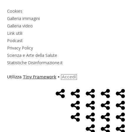
Cookies
Galleria immagini
Galleria video
Link utili
Podcast
Privacy Policy
Scienza e Arte della Salute
Statistiche Disinformazione.it
Utilizza
Tiny Framework
•
Accedi
Home
Alimentazione
Ambiente
Bambini
Bio
Menù
Page
social
Cancro
Controllo
Economia
Eso
link
Farmaci
Massoneria
NWO
Poli
Salute
Storia
Pod