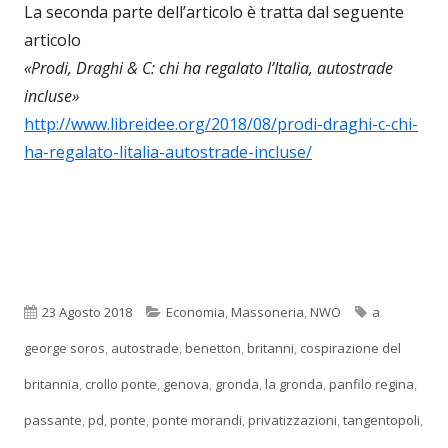
La seconda parte dell’articolo è tratta dal seguente
articolo
«Prodi, Draghi & C: chi ha regalato l’Italia, autostrade
incluse»
http://www.libreidee.org/2018/08/prodi-draghi-c-chi-
ha-regalato-litalia-autostrade-incluse/
Pubblicato
Categorie
Tag
23 Agosto 2018
Economia
,
Massoneria
,
NWO
a
george soros
,
autostrade
,
benetton
,
britanni
,
cospirazione del
britannia
,
crollo ponte
,
genova
,
gronda
,
la gronda
,
panfilo regina
,
passante
,
pd
,
ponte
,
ponte morandi
,
privatizzazioni
,
tangentopoli
,