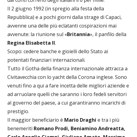
dai conti correnti degli italiani il 6 per mille.
Il 2 giugno 1992 (in spregio alla festa della
Repubblica) e a pochi giorni dalla strage di Capaci,
avvenne una delle più eclatanti cospirazioni mai
avvenute: la riunione sul «
Britannia
», il panfilo della
Regina Elisabetta II
.
Scopo: cedere banche e gioielli dello Stato ai
potentati finanziari internazionali.
Tutto il Gotha della finanza internazionale attracca a
Civitavecchia con lo yacht della Corona inglese. Sono
venuti fino a qui a fare incetta delle migliori aziende e
ad arruolare quelli che saranno i loro fedeli servitori
al governo del paese, a cui garantiranno incarichi di
prestigio.
Il maggior beneficiario è
Mario Draghi
e tra i più
benemeriti
Romano Prodi, Beniamino Andreatta,