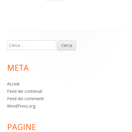
a
A
o
vi
m
p
o
di
p
k
Contenuto
Ricerca
piè
per:
di
META
pagina
Accedi
Feed dei contenuti
Feed dei commenti
WordPress.org
PAGINE