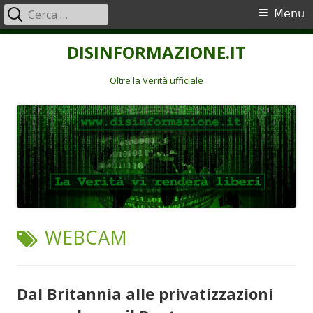
Ricerca
Menu
Menu
per:
principale
Vai
DISINFORMAZIONE.IT
al
contenuto
Oltre la Verità ufficiale
TAG:
WEBCAM
Dal Britannia alle privatizzazioni