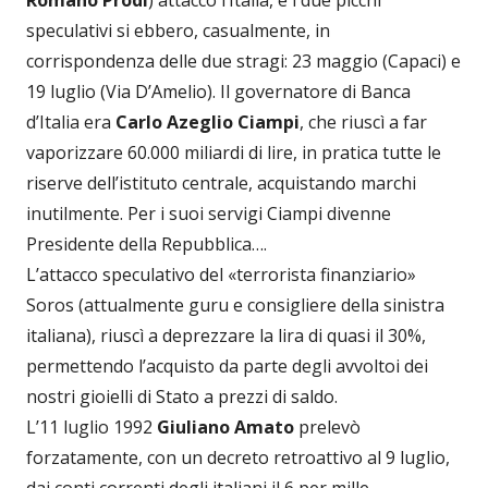
Romano Prodi
) attaccò l’Italia, e i due picchi
speculativi si ebbero, casualmente, in
corrispondenza delle due stragi: 23 maggio (Capaci) e
19 luglio (Via D’Amelio). Il governatore di Banca
d’Italia era
Carlo Azeglio Ciampi
, che riuscì a far
vaporizzare 60.000 miliardi di lire, in pratica tutte le
riserve dell’istituto centrale, acquistando marchi
inutilmente. Per i suoi servigi Ciampi divenne
Presidente della Repubblica….
L’attacco speculativo del «terrorista finanziario»
Soros (attualmente guru e consigliere della sinistra
italiana), riuscì a deprezzare la lira di quasi il 30%,
permettendo l’acquisto da parte degli avvoltoi dei
nostri gioielli di Stato a prezzi di saldo.
L’11 luglio 1992
Giuliano Amato
prelevò
forzatamente, con un decreto retroattivo al 9 luglio,