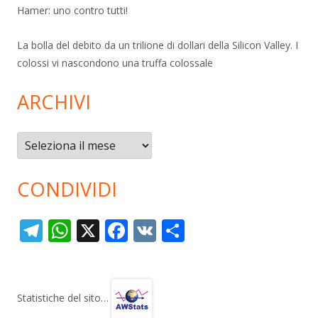
Hamer: uno contro tutti!
La bolla del debito da un trilione di dollari della Silicon Valley. I
colossi vi nascondono una truffa colossale
ARCHIVI
Archivi
CONDIVIDI
T
W
X
F
V
C
el
h
ac
K
o
e
at
e
n
gr
s
b
di
Statistiche del sito…