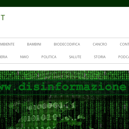
IT
AMBIENTE
BAMBINI
BIODECODIFICA
CANCRO
CON
ERIA
NWO
POLITICA
SALUTE
STORIA
PODC