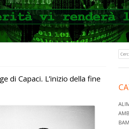
Ricer
Ba
per:
lat
 di Capaci. L’inizio della fine
pri
CA
ALI
AMB
BAM