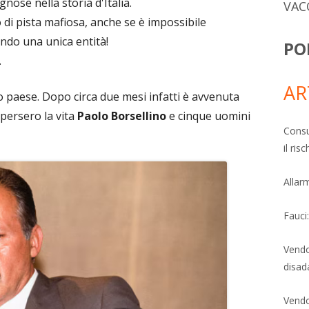
nose nella storia d'Italia.
VAC
di pista mafiosa, anche se è impossibile
endo una unica entità!
PO
…
AR
sto paese. Dopo circa due mesi infatti è avvenuta
 persero la vita
Paolo Borsellino
e cinque uomini
Consu
il ri
Allarm
Fauci
Vendo
disad
Vendo