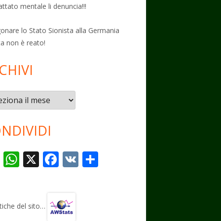
attato mentale li denuncia!!!
onare lo Stato Sionista alla Germania
ta non è reato!
CHIVI
vi
NDIVIDI
T
W
X
F
V
C
el
h
ac
K
o
e
at
e
n
gr
s
b
di
stiche del sito…