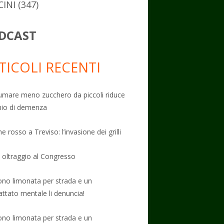
CINI
(347)
DCAST
TICOLI RECENTI
mare meno zucchero da piccoli riduce
schio di demenza
e rosso a Treviso: l’invasione dei grilli
: oltraggio al Congresso
no limonata per strada e un
attato mentale li denuncia!
no limonata per strada e un