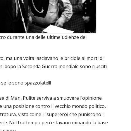
tro durante una delle ultime udienze del
o, ma una volta lasciavano le briciole ai morti di
enni dopo la Seconda Guerra mondiale sono riusciti
se le sono spazzolate!!!
ssa di Mani Pulite serviva a smuovere l’opinione
e una posizione contro il vecchio mondo politico,
stratura, vista come i “supereroi che puniscono i
oserie. Nel frattempo però stavano minando la base
l paese.