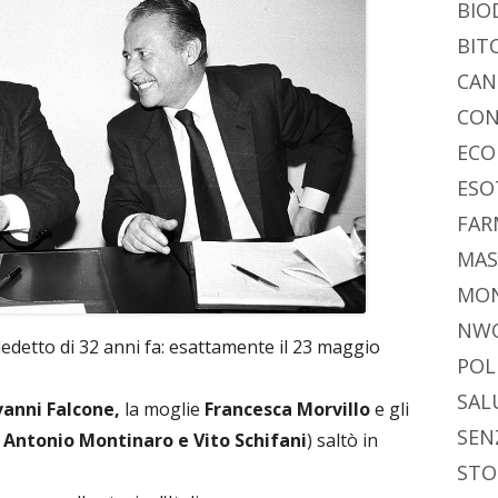
BIO
BIT
CAN
CON
ECO
ESO
FAR
MAS
MO
NW
edetto di 32 anni fa: esattamente il 23 maggio
POL
SAL
vanni Falcone,
la moglie
Francesca
Morvillo
e gli
SEN
, Antonio Montinaro e Vito Schifani
) saltò in
STO