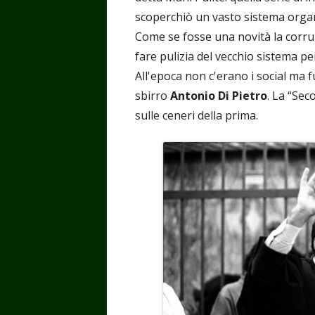
scoperchiò un vasto sistema organ
Come se fosse una novità la corru
fare pulizia del vecchio sistema p
All'epoca non c'erano i social ma fu
sbirro
Antonio Di Pietro
. La “Se
sulle ceneri della prima.