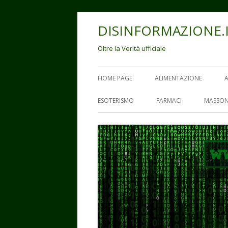
Vai
DISINFORMAZIONE.
al
contenuto
Oltre la Verità ufficiale
Menu
HOME PAGE
ALIMENTAZIONE
principale
ESOTERISMO
FARMACI
MASSON