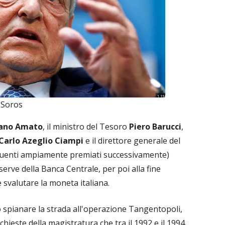
 Soros
iano Amato
, il ministro del Tesoro
Piero
Barucci
,
Carlo Azeglio Ciampi
e il direttore generale del
nquenti ampiamente premiati successivamente)
serve della Banca Centrale, per poi alla fine
 svalutare la moneta italiana.
spianare la strada all'operazione Tangentopoli,
nchieste della magistratura che tra il 1992 e il 1994