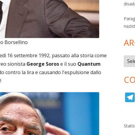
disad
Parag
nazis
AR
o Borsellino
edì 16 settembre 1992, passato alla storia come
Archi
reo sionista
George Soros
e il suo
Quantum
do contro la lira e causando l'espulsione dallo
CO
!
Stati