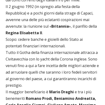
dai conti correnti degli italiani il 6 per mille.
Il 2 giugno 1992 (in spregio alla festa della
Repubblica) e a pochi giorni dalla strage di Capaci,
avvenne una delle più eclatanti cospirazioni mai
avvenute: la riunione sul «
Britannia
», il panfilo della
Regina Elisabetta II
.
Scopo: cedere banche e gioielli dello Stato ai
potentati finanziari internazionali.
Tutto il Gotha della finanza internazionale attracca a
Civitavecchia con lo yacht della Corona inglese. Sono
venuti fino a qui a fare incetta delle migliori aziende e
ad arruolare quelli che saranno i loro fedeli servitori
al governo del paese, a cui garantiranno incarichi di
prestigio.
Il maggior beneficiario è
Mario Draghi
e tra i più
benemeriti
Romano Prodi, Beniamino Andreatta,