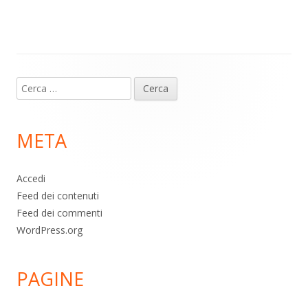
m
p
o
di
p
k
Contenuto
Ricerca
piè
per:
di
META
pagina
Accedi
Feed dei contenuti
Feed dei commenti
WordPress.org
PAGINE