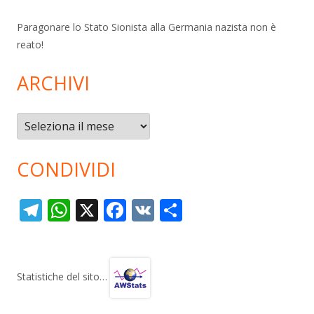
Paragonare lo Stato Sionista alla Germania nazista non è
reato!
ARCHIVI
Archivi
CONDIVIDI
T
W
X
F
V
C
el
h
ac
K
o
e
at
e
n
gr
s
b
di
Statistiche del sito…
a
A
o
vi