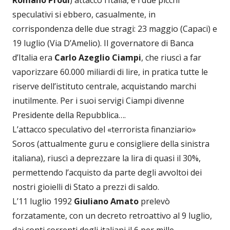
Romano Prodi
) attaccò l’Italia, e i due picchi
speculativi si ebbero, casualmente, in
corrispondenza delle due stragi: 23 maggio (Capaci) e
19 luglio (Via D’Amelio). Il governatore di Banca
d’Italia era
Carlo Azeglio Ciampi
, che riuscì a far
vaporizzare 60.000 miliardi di lire, in pratica tutte le
riserve dell’istituto centrale, acquistando marchi
inutilmente. Per i suoi servigi Ciampi divenne
Presidente della Repubblica….
L’attacco speculativo del «terrorista finanziario»
Soros (attualmente guru e consigliere della sinistra
italiana), riuscì a deprezzare la lira di quasi il 30%,
permettendo l’acquisto da parte degli avvoltoi dei
nostri gioielli di Stato a prezzi di saldo.
L’11 luglio 1992
Giuliano Amato
prelevò
forzatamente, con un decreto retroattivo al 9 luglio,