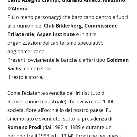
Carlo Azeglio Ciampi, Giuliano Amato, Massimo
D’Alema
.
Più o meno personaggi che bazzicano dentro e fuori
alle riunioni del
Club Bilderberg
,
Commissione
Trilaterale
,
Aspen Institute
e in altre
organizzazioni del capitalismo speculativo
angloamericano.
Presenti ovviamente le banche d’affari tipo
Goldman
Sachs
ma non solo.
Il resto è storia…
Come l’eclatante svendita dell’
Iri
(Istituto di
Ricostruzione Industriale) che aveva circa 1.000
società, fiore all’occhiello del nostro paese. Fu
smembrato e svenduto, sotto la presidenza di
Romano Prodi
(dal 1982 al 1989 e durante un
periodo tra il 1993 ed il 1994). Prodi che per questi