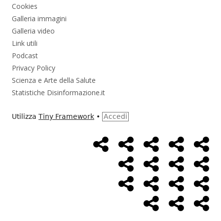
Cookies
Galleria immagini
Galleria video
Link utili
Podcast
Privacy Policy
Scienza e Arte della Salute
Statistiche Disinformazione.it
Utilizza
Tiny Framework
•
Accedi
Home
Alimentazione
Ambiente
Bambini
Bio
Menù
Page
social
Cancro
Controllo
Economia
Eso
link
Farmaci
Massoneria
NWO
Poli
Salute
Storia
Pod