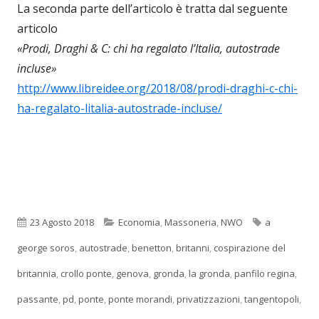
La seconda parte dell’articolo è tratta dal seguente
articolo
«Prodi, Draghi & C: chi ha regalato l’Italia, autostrade
incluse»
http://www.libreidee.org/2018/08/prodi-draghi-c-chi-
ha-regalato-litalia-autostrade-incluse/
Pubblicato
Categorie
Tag
23 Agosto 2018
Economia
,
Massoneria
,
NWO
a
george soros
,
autostrade
,
benetton
,
britanni
,
cospirazione del
britannia
,
crollo ponte
,
genova
,
gronda
,
la gronda
,
panfilo regina
,
passante
,
pd
,
ponte
,
ponte morandi
,
privatizzazioni
,
tangentopoli
,