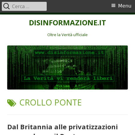
Ricerca
Menu
Menu
per:
principale
Vai
DISINFORMAZIONE.IT
al
contenuto
Oltre la Verità ufficiale
TAG:
CROLLO PONTE
Dal Britannia alle privatizzazioni