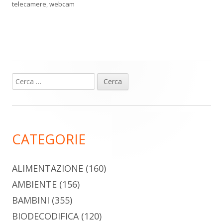
telecamere
,
webcam
Ricerca
Barra
per:
laterale
principale
CATEGORIE
ALIMENTAZIONE
(160)
AMBIENTE
(156)
BAMBINI
(355)
BIODECODIFICA
(120)