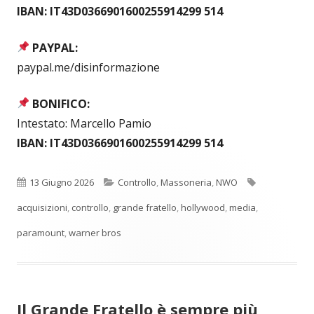
IBAN: IT43D0366901600255914299 514
PAYPAL:
paypal.me/disinformazione
BONIFICO:
Intestato: Marcello Pamio
IBAN: IT43D0366901600255914299 514
Pubblicato
Categorie
Tag
13 Giugno 2026
Controllo
,
Massoneria
,
NWO
acquisizioni
,
controllo
,
grande fratello
,
hollywood
,
media
,
paramount
,
warner bros
Il Grande Fratello è sempre più