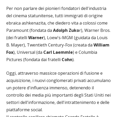
Per non parlare dei pionieri fondatori dell'industria
del cinema statunitense, tutti immigrati di origine
ebraica ashkenazita, che diedero vita a colossi come
Paramount (fondata da
Adolph Zuko
r), Warner Bros.
(dei fratelli
Warner
), Loew's-MGM (guidata da Louis
B. Mayer), Twentieth Century-Fox (creata da
William
Fox
), Universal (da
Carl Laemmle
) e Columbia
Pictures (fondata dai fratelli
Cohn
).
Oggi, attraverso massicce operazioni di fusione e
acquisizione, i nuovi conglomerati privati accumulano
un potere d'influenza immenso, detenendo il
controllo dei media più importanti degli Stati Uniti nei
settori dell'informazione, dell'intrattenimento e delle
piattaforme social.
Il controllo capillare chiamato Grande Fratello è