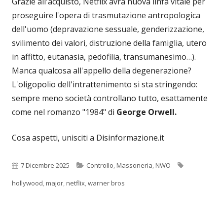
Grazie all'acquisto, Netflix avrà nuova linfa vitale per
proseguire l'opera di trasmutazione antropologica
dell'uomo (depravazione sessuale, genderizzazione,
svilimento dei valori, distruzione della famiglia, utero
in affitto, eutanasia, pedofilia, transumanesimo…).
Manca qualcosa all'appello della degenerazione?
L'oligopolio dell'intrattenimento si sta stringendo:
sempre meno società controllano tutto, esattamente
come nel romanzo "1984" di
George Orwell.
Cosa aspetti, unisciti a Disinformazione.it
Pubblicato
Categorie
Tag
7 Dicembre 2025
Controllo
,
Massoneria
,
NWO
hollywood
,
major
,
netflix
,
warner bros