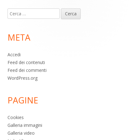
Contenuto
Ricerca
piè
per:
di
META
pagina
Accedi
Feed dei contenuti
Feed dei commenti
WordPress.org
PAGINE
Cookies
Galleria immagini
Galleria video