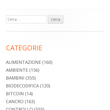
Ricerca
Barra
per:
laterale
principale
CATEGORIE
ALIMENTAZIONE
(160)
AMBIENTE
(156)
BAMBINI
(355)
BIODECODIFICA
(120)
BITCOIN
(14)
CANCRO
(163)
CONTROLLO
(555)