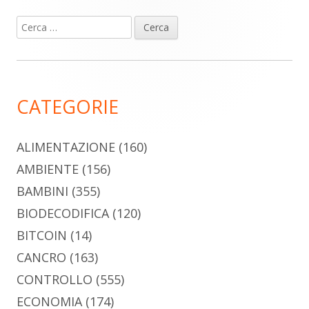
Ricerca
Barra
per:
laterale
principale
CATEGORIE
ALIMENTAZIONE
(160)
AMBIENTE
(156)
BAMBINI
(355)
BIODECODIFICA
(120)
BITCOIN
(14)
CANCRO
(163)
CONTROLLO
(555)
ECONOMIA
(174)