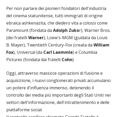
Per non parlare dei pionieri fondatori dell'industria
del cinema statunitense, tutti immigrati di origine
ebraica ashkenazita, che diedero vita a colossi come
Paramount (fondata da
Adolph Zuko
r), Warner Bros.
(dei fratelli
Warner
), Loew's-MGM (guidata da Louis
B. Mayer), Twentieth Century-Fox (creata da
William
Fox
), Universal (da
Carl Laemmle
) e Columbia
Pictures (fondata dai fratelli
Cohn
).
Oggi, attraverso massicce operazioni di fusione e
acquisizione, i nuovi conglomerati privati accumulano
un potere d'influenza immenso, detenendo il
controllo dei media più importanti degli Stati Uniti nei
settori dell'informazione, dell'intrattenimento e delle
piattaforme social.
Il controllo capillare chiamato Grande Fratello è