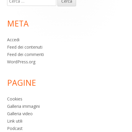
piè
per:
di
META
pagina
Accedi
Feed dei contenuti
Feed dei commenti
WordPress.org
PAGINE
Cookies
Galleria immagini
Galleria video
Link utili
Podcast