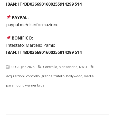
IBAN: IT43D0366901600255914299 514
PAYPAL:
paypal.me/disinformazione
BONIFICO:
Intestato: Marcello Pamio
IBAN: IT43D0366901600255914299 514
Pubblicato
Categorie
Tag
13 Giugno 2026
Controllo
,
Massoneria
,
NWO
acquisizioni
,
controllo
,
grande fratello
,
hollywood
,
media
,
paramount
,
warner bros