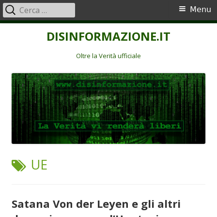
Ricerca
Menu
Menu
per:
principale
Vai
DISINFORMAZIONE.IT
al
contenuto
Oltre la Verità ufficiale
TAG:
UE
Satana Von der Leyen e gli altri