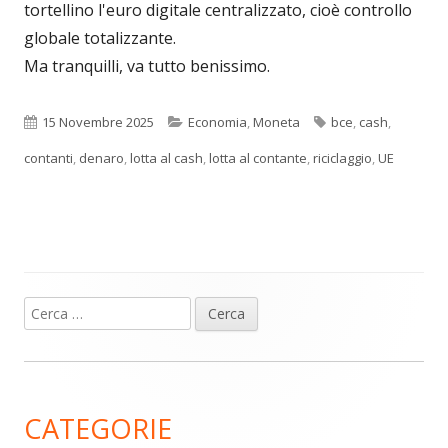
tortellino l'euro digitale centralizzato, cioè controllo
globale totalizzante.
Ma tranquilli, va tutto benissimo.
Pubblicato
Categorie
Tag
15 Novembre 2025
Economia
,
Moneta
bce
,
cash
,
contanti
,
denaro
,
lotta al cash
,
lotta al contante
,
riciclaggio
,
UE
Ricerca
Barra
per:
laterale
principale
CATEGORIE