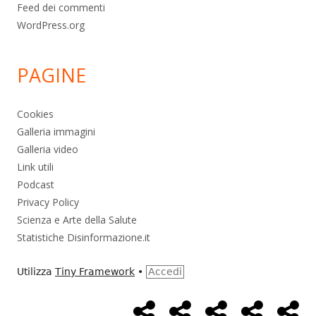
Feed dei commenti
WordPress.org
PAGINE
Cookies
Galleria immagini
Galleria video
Link utili
Podcast
Privacy Policy
Scienza e Arte della Salute
Statistiche Disinformazione.it
Utilizza
Tiny Framework
•
Accedi
Home
Alimentazione
Ambiente
Bambini
Bio
Menù
Page