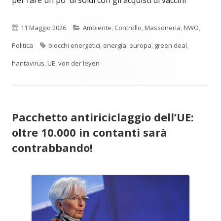
Pubblicato
Categorie
11 Maggio 2026
Ambiente
,
Controllo
,
Massoneria
,
NWO
,
Tag
Politica
blocchi energetici
,
energia
,
europa
,
green deal
,
hantavirus
,
UE
,
von der leyen
Pacchetto antiriciclaggio dell’UE:
oltre 10.000 in contanti sarà
contrabbando!