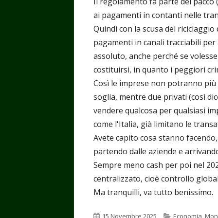
Il regolamento fa parte del pacco (
ai pagamenti in contanti nelle tra
Quindi con la scusa del riciclaggio 
pagamenti in canali tracciabili per
assoluto, anche perché se volesse
costituirsi, in quanto i peggiori cr
Così le imprese non potranno più 
soglia, mentre due privati (così d
vendere qualcosa per qualsiasi imp
come l'Italia, già limitano le transa
Avete capito cosa stanno facendo, 
partendo dalle aziende e arrivando 
Sempre meno cash per poi nel 2029 i
centralizzato, cioè controllo globa
Ma tranquilli, va tutto benissimo.
Pubblicato
Categorie
15 Novembre 2025
Economia
,
Mon