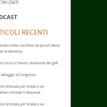
CINI
(347)
DCAST
TICOLI RECENTI
mare meno zucchero da piccoli riduce
schio di demenza
e rosso a Treviso: l’invasione dei grilli
: oltraggio al Congresso
no limonata per strada e un
attato mentale li denuncia!
no limonata per strada e un