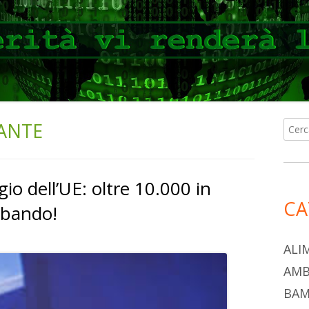
ANTE
Ricer
Ba
per:
lat
gio dell’UE: oltre 10.000 in
pri
CA
bbando!
ALI
AMB
BAM