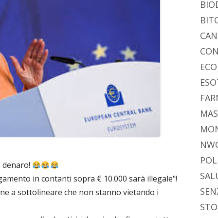
BIO
BIT
CAN
CON
ECO
ESO
FAR
MAS
MO
NW
POL
di denaro!
SAL
amento in contanti sopra € 10.000 sarà illegale"!
SEN
ene a sottolineare che non stanno vietando i
STO