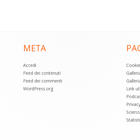
META
PA
Accedi
Cooki
Feed dei contenuti
Galler
Feed dei commenti
Galleri
WordPress.org
Link uti
Podca
Privac
Scienz
Statis