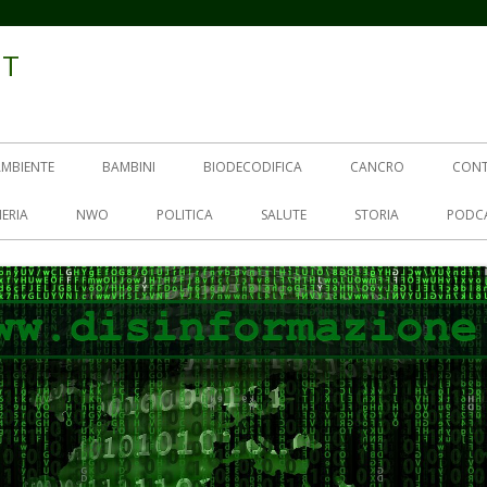
IT
AMBIENTE
BAMBINI
BIODECODIFICA
CANCRO
CON
ERIA
NWO
POLITICA
SALUTE
STORIA
PODC