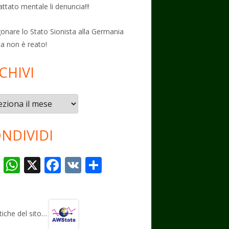
attato mentale li denuncia!!!
onare lo Stato Sionista alla Germania
ta non è reato!
CHIVI
vi
NDIVIDI
T
W
X
F
V
C
el
h
ac
K
o
e
at
e
n
gr
s
b
di
stiche del sito…