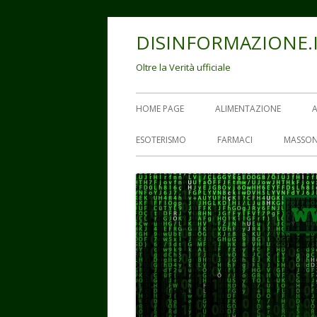
Vai
DISINFORMAZIONE.
al
contenuto
Oltre la Verità ufficiale
Menu
HOME PAGE
ALIMENTAZIONE
principale
ESOTERISMO
FARMACI
MASSON