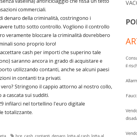
senza vaselina) antiriciclaggio che fissa un tetto
VAC
nsazioni commerciali.
di denaro della criminalità, costringono i
PO
 avere tutto sotto controllo. Vogliono il controllo
ro veramente bloccare la criminalità dovrebbero
AR
iminali sono proprio loro!
accettare cash per importi che superino tale
Consu
icono) saranno ancora in grado di acquistare e
il ri
orto utilizzando contanti, anche se alcuni paesi
zioni in contanti tra privati.
Allarm
vero? Stringono il cappio attorno al nostro collo,
a cascata sui sudditi.
Fauci
nfilarci nel tortellino l'euro digitale
Vendo
le totalizzante.
disad
Vendo
Tag
eta
bce
,
cash
,
contanti
,
denaro
,
lotta al cash
,
lotta al