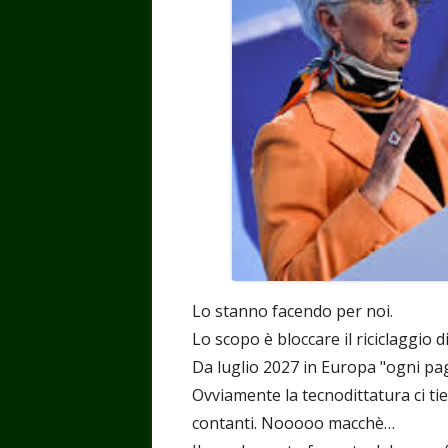
Lo stanno facendo per noi.
Lo scopo è bloccare il riciclaggio 
Da luglio 2027 in Europa "ogni pag
Ovviamente la tecnodittatura ci ti
contanti. Nooooo macchè…