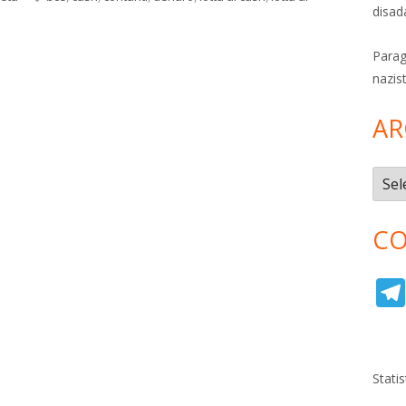
disad
Parag
nazis
AR
Archi
CO
Stati