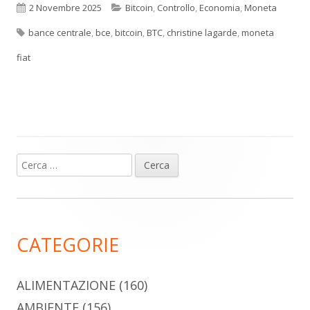
Pubblicato
Categorie
2 Novembre 2025
Bitcoin
,
Controllo
,
Economia
,
Moneta
Tag
bance centrale
,
bce
,
bitcoin
,
BTC
,
christine lagarde
,
moneta
fiat
Ricerca
Barra
per:
laterale
principale
CATEGORIE
ALIMENTAZIONE
(160)
AMBIENTE
(156)