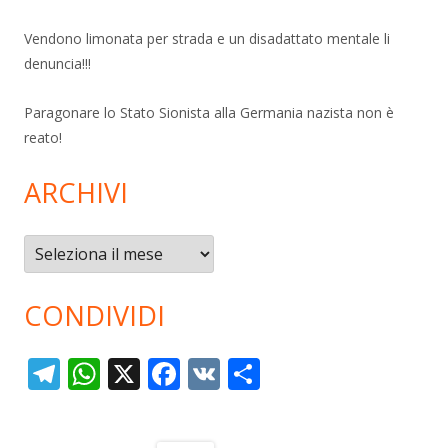
Vendono limonata per strada e un disadattato mentale li
denuncia!!!
Paragonare lo Stato Sionista alla Germania nazista non è
reato!
ARCHIVI
Archivi
CONDIVIDI
T
W
X
F
V
C
el
h
ac
K
o
e
at
e
n