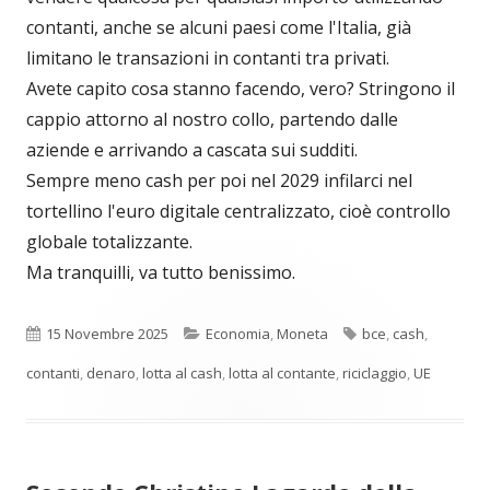
contanti, anche se alcuni paesi come l'Italia, già
limitano le transazioni in contanti tra privati.
Avete capito cosa stanno facendo, vero? Stringono il
cappio attorno al nostro collo, partendo dalle
aziende e arrivando a cascata sui sudditi.
Sempre meno cash per poi nel 2029 infilarci nel
tortellino l'euro digitale centralizzato, cioè controllo
globale totalizzante.
Ma tranquilli, va tutto benissimo.
Pubblicato
Categorie
Tag
15 Novembre 2025
Economia
,
Moneta
bce
,
cash
,
contanti
,
denaro
,
lotta al cash
,
lotta al contante
,
riciclaggio
,
UE