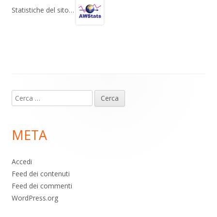
gr
s
b
di
Statistiche del sito…
a
A
o
vi
m
p
o
di
p
k
Contenuto
Ricerca
piè
per:
di
META
pagina
Accedi
Feed dei contenuti
Feed dei commenti
WordPress.org