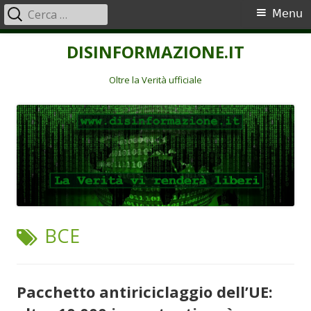
Ricerca
Menu
Menu
per:
principale
Vai
DISINFORMAZIONE.IT
al
contenuto
Oltre la Verità ufficiale
TAG:
BCE
Pacchetto antiriciclaggio dell’UE: