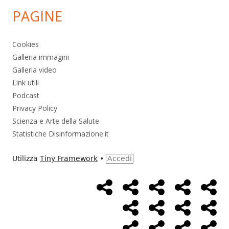
PAGINE
Cookies
Galleria immagini
Galleria video
Link utili
Podcast
Privacy Policy
Scienza e Arte della Salute
Statistiche Disinformazione.it
Utilizza
Tiny Framework
•
Accedi
Home
Alimentazione
Ambiente
Bambini
Bio
Menù
Page
social
Cancro
Controllo
Economia
Eso
link
Farmaci
Massoneria
NWO
Poli