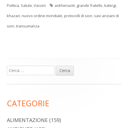
Tag
Politica
,
Salute
,
Vaccini
askhenaziti
,
grande fratello
,
kalergi
,
khazari
,
nuovo ordine mondiale
,
protocolli di sion
,
savi anziani di
sion
,
transumanza
Ricerca
Barra
per:
laterale
principale
CATEGORIE
ALIMENTAZIONE
(159)