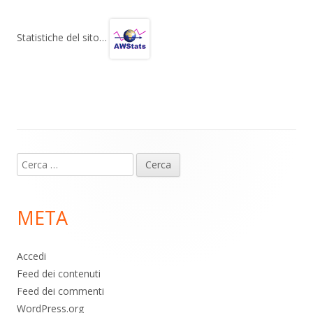
e
at
e
n
gr
s
b
di
Statistiche del sito…
a
A
o
vi
m
p
o
di
p
k
Contenuto
Ricerca
piè
per:
di
META
pagina
Accedi
Feed dei contenuti
Feed dei commenti
WordPress.org