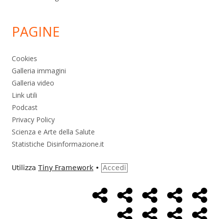
PAGINE
Cookies
Galleria immagini
Galleria video
Link utili
Podcast
Privacy Policy
Scienza e Arte della Salute
Statistiche Disinformazione.it
Utilizza
Tiny Framework
•
Accedi
Home
Alimentazione
Ambiente
Bambini
Bio
Menù
Page
social
Cancro
Controllo
Economia
Eso