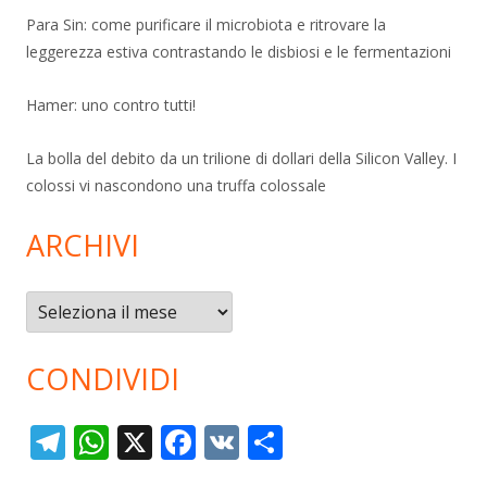
Para Sin: come purificare il microbiota e ritrovare la
leggerezza estiva contrastando le disbiosi e le fermentazioni
Hamer: uno contro tutti!
La bolla del debito da un trilione di dollari della Silicon Valley. I
colossi vi nascondono una truffa colossale
ARCHIVI
Archivi
CONDIVIDI
T
W
X
F
V
C
el
h
ac
K
o