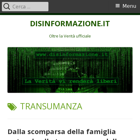
Ricerca
Menu
Menu
per:
principale
Vai
DISINFORMAZIONE.IT
al
contenuto
Oltre la Verità ufficiale
TAG:
TRANSUMANZA
Dalla scomparsa della famiglia