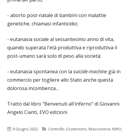
- aborto post-natale di bambini con malattie
genetiche, chiamasi infanticidio;
- eutanasia sociale al sessantesimo anno di vita,
quando superata l'età produttiva e riproduttiva il
post-umano sarà solo di peso alla società;
- eutanasia spontanea con la
suicide-machine
già in
commercio per togliere allo Stato anche questa
dolorosa incombenza...
Tratto dal libro "Benvenuti all'inferno" di Giovanni
Angelo Cianti, EVO edizioni
Pubblicato
Categorie
9 Giugno 2022
Controllo
,
Esoterismo
,
Massoneria
,
NWO
,