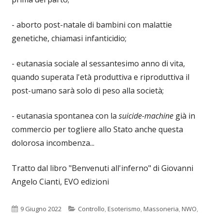
- aborto post-natale di bambini con malattie
genetiche, chiamasi infanticidio;
- eutanasia sociale al sessantesimo anno di vita,
quando superata l'età produttiva e riproduttiva il
post-umano sarà solo di peso alla società;
- eutanasia spontanea con la
suicide-machine
già in
commercio per togliere allo Stato anche questa
dolorosa incombenza...
Tratto dal libro "Benvenuti all'inferno" di Giovanni
Angelo Cianti, EVO edizioni
Pubblicato
Categorie
9 Giugno 2022
Controllo
,
Esoterismo
,
Massoneria
,
NWO
,