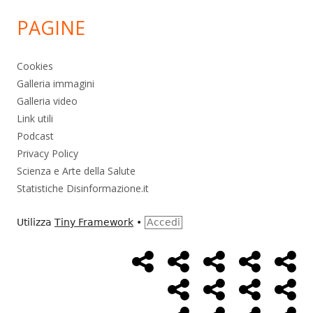
PAGINE
Cookies
Galleria immagini
Galleria video
Link utili
Podcast
Privacy Policy
Scienza e Arte della Salute
Statistiche Disinformazione.it
Utilizza
Tiny Framework
•
Accedi
Home
Alimentazione
Ambiente
Bambini
Bio
Menù
Page
social
Cancro
Controllo
Economia
Eso
link
Farmaci
Massoneria
NWO
Poli