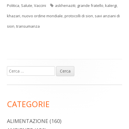
Tag
Politica
,
Salute
,
Vaccini
askhenaziti
,
grande fratello
,
kalergi
,
khazari
,
nuovo ordine mondiale
,
protocolli di sion
,
savi anziani di
sion
,
transumanza
Ricerca
Barra
per:
laterale
principale
CATEGORIE
ALIMENTAZIONE
(160)