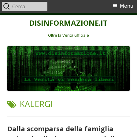
Ricerca
Menu
Menu
per:
principale
Vai
DISINFORMAZIONE.IT
al
contenuto
Oltre la Verità ufficiale
TAG:
KALERGI
Dalla scomparsa della famiglia