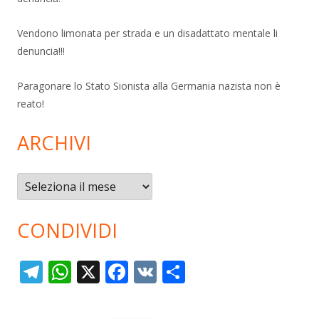
Vendono limonata per strada e un disadattato mentale li
denuncia!!!
Paragonare lo Stato Sionista alla Germania nazista non è
reato!
ARCHIVI
Archivi
CONDIVIDI
T
W
X
F
V
C
el
h
ac
K
o
e
at
e
n