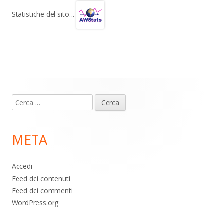
gr
s
b
di
Statistiche del sito…
a
A
o
vi
m
p
o
di
p
k
Contenuto
Ricerca
piè
per:
di
META
pagina
Accedi
Feed dei contenuti
Feed dei commenti
WordPress.org