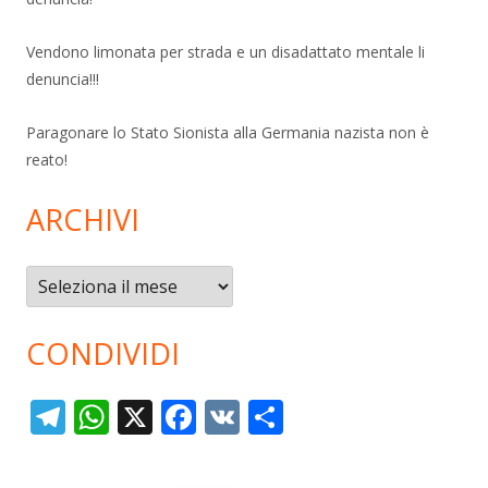
Vendono limonata per strada e un disadattato mentale li
denuncia!!!
Paragonare lo Stato Sionista alla Germania nazista non è
reato!
ARCHIVI
Archivi
CONDIVIDI
T
W
X
F
V
C
el
h
ac
K
o
e
at
e
n