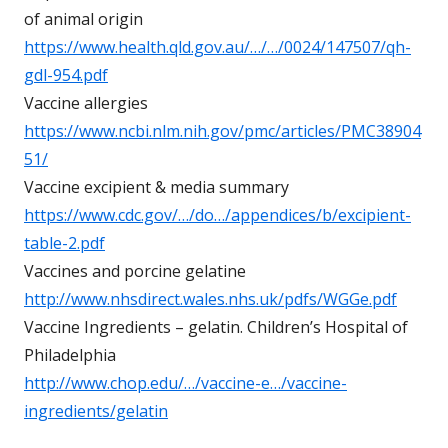
of animal origin
https://www.health.qld.gov.au/…/…/0024/147507/qh-
gdl-954.pdf
Vaccine allergies
https://www.ncbi.nlm.nih.gov/pmc/articles/PMC38904
51/
Vaccine excipient & media summary
https://www.cdc.gov/…/do…/appendices/b/excipient-
table-2.pdf
Vaccines and porcine gelatine
http://www.nhsdirect.wales.nhs.uk/pdfs/WGGe.pdf
Vaccine Ingredients – gelatin. Children’s Hospital of
Philadelphia
http://www.chop.edu/…/vaccine-e…/vaccine-
ingredients/gelatin