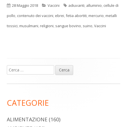
Pubblicato
Categorie
Tag
28 Maggio 2018
Vaccini
adiuvanti
,
alluminio
,
cellule di
pollo
,
contenuto dei vaccini
,
ebrei
,
fetia abortiti
,
mercurio
,
metalli
tossici
,
musulmani
,
religioni
,
sangue bovino
,
suino
,
Vaccini
Ricerca
Barra
per:
laterale
principale
CATEGORIE
ALIMENTAZIONE
(160)