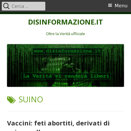
Ricerca
Menu
Menu
per:
principale
Vai
DISINFORMAZIONE.IT
al
contenuto
Oltre la Verità ufficiale
TAG:
SUINO
Vaccini: feti abortiti, derivati di