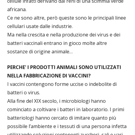
cellule infatti derivano dai reni di una scimmia verde
africana.
Ce ne sono altre, però queste sono le principali linee
cellulari usate dalle industrie.
Ma nella crescita e nella produzione dei virus e dei
batteri vaccinali entrano in gioco molte altre
sostanze di origine animale…
PERCHE' I PRODOTTI ANIMALI SONO UTILIZZATI
NELLA FABBRICAZIONE DI VACCINI?
I vaccini contengono forme uccise o indebolite di
batteri o virus.
Alla fine del XIX secolo, i microbiologi hanno
cominciato a coltivare i batteri in laboratorio. I primi
batteriologi hanno cercato di imitare quanto più
possibile l’ambiente e i tessuti di una persona infetta
utilizzando soluzioni contenenti zuccheri, sali e vari