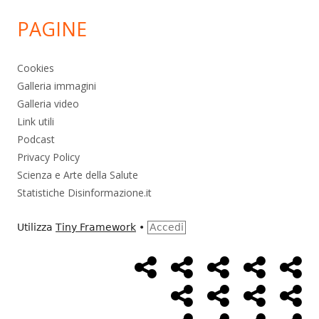
PAGINE
Cookies
Galleria immagini
Galleria video
Link utili
Podcast
Privacy Policy
Scienza e Arte della Salute
Statistiche Disinformazione.it
Utilizza
Tiny Framework
•
Accedi
Home
Alimentazione
Ambiente
Bambini
Bio
Menù
Page
social
Cancro
Controllo
Economia
Eso
link
Farmaci
Massoneria
NWO
Poli