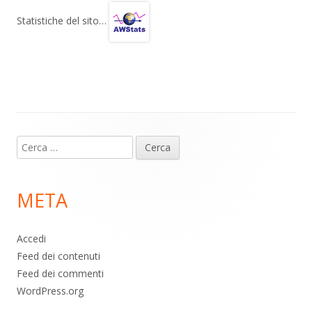
gr
s
b
di
Statistiche del sito…
a
A
o
vi
m
p
o
di
p
k
Contenuto
Ricerca
piè
per:
di
META
pagina
Accedi
Feed dei contenuti
Feed dei commenti
WordPress.org