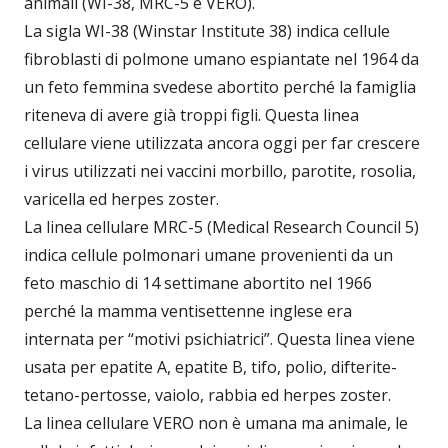
animali (WI-38, MRC-5 e VERO).
La sigla WI-38 (Winstar Institute 38) indica cellule
fibroblasti di polmone umano espiantate nel 1964 da
un feto femmina svedese abortito perché la famiglia
riteneva di avere già troppi figli. Questa linea
cellulare viene utilizzata ancora oggi per far crescere
i virus utilizzati nei vaccini morbillo, parotite, rosolia,
varicella ed herpes zoster.
La linea cellulare MRC-5 (Medical Research Council 5)
indica cellule polmonari umane provenienti da un
feto maschio di 14 settimane abortito nel 1966
perché la mamma ventisettenne inglese era
internata per “motivi psichiatrici”. Questa linea viene
usata per epatite A, epatite B, tifo, polio, difterite-
tetano-pertosse, vaiolo, rabbia ed herpes zoster.
La linea cellulare VERO non è umana ma animale, le