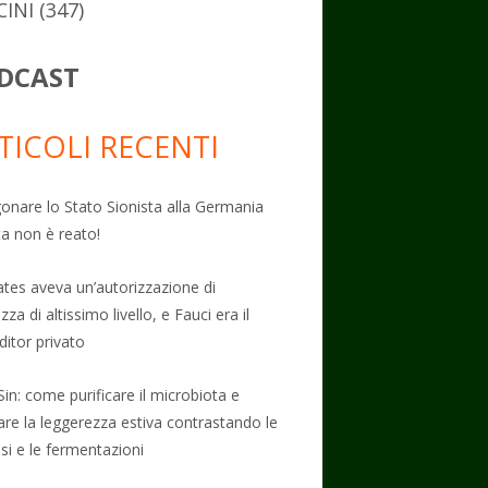
CINI
(347)
DCAST
TICOLI RECENTI
onare lo Stato Sionista alla Germania
ta non è reato!
Gates aveva un’autorizzazione di
zza di altissimo livello, e Fauci era il
ditor privato
Sin: come purificare il microbiota e
vare la leggerezza estiva contrastando le
osi e le fermentazioni