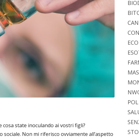
BIO
BIT
CAN
CON
ECO
ESO
FAR
MAS
MO
NW
POL
SAL
SEN
 cosa state inoculando ai vostri figli?
STO
o sociale. Non mi riferisco ovviamente all’aspetto