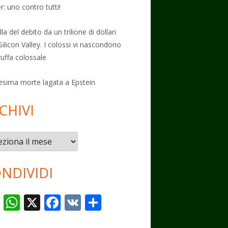
: uno contro tutti!
la del debito da un trilione di dollari
Silicon Valley. I colossi vi nascondono
ruffa colossale
esima morte lagata a Epstein
CHIVI
vi
NDIVIDI
T
W
X
F
V
C
el
h
ac
K
o