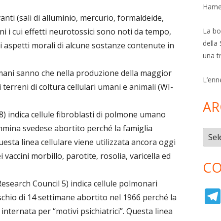
Hamer
nti (sali di alluminio, mercurio, formaldeide,
La bol
cini i cui effetti neurotossici sono noti da tempo,
della 
 aspetti morali di alcune sostanze contenute in
una t
ulmani sanno che nella produzione della maggior
L’enn
 terreni di coltura cellulari umani e animali (WI-
AR
8) indica cellule fibroblasti di polmone umano
mmina svedese abortito perché la famiglia
Archi
Questa linea cellulare viene utilizzata ancora oggi
ei vaccini morbillo, parotite, rosolia, varicella ed
CO
Research Council 5) indica cellule polmonari
hio di 14 settimane abortito nel 1966 perché la
ternata per “motivi psichiatrici”. Questa linea