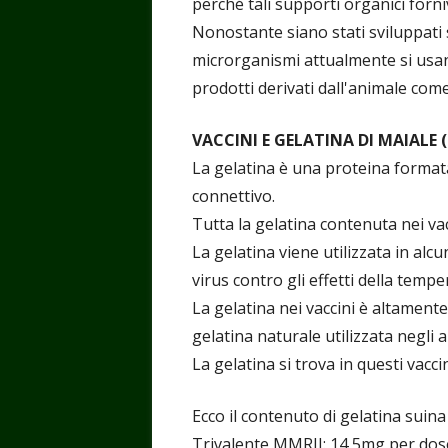
perché tali supporti organici forn
Nonostante siano stati sviluppati s
microrganismi attualmente si usan
prodotti derivati dall'animale come 
VACCINI E GELATINA DI MAIALE (
La gelatina è una proteina formata 
connettivo.
Tutta la gelatina contenuta nei vac
La gelatina viene utilizzata in alcu
virus contro gli effetti della temp
La gelatina nei vaccini è altamente 
gelatina naturale utilizzata negli a
La gelatina si trova in questi vac
Ecco il contenuto di gelatina suina n
Trivalente MMRII: 14,5mg per dos