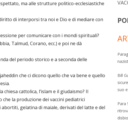
VAC
spettato, ma alle strutture politico-ecclesiastiche
PO
iritto di interporsi tra noi e Dio e di mediare con
essione per comunicare con i mondi spirituali?
AR
Bibbia, Talmud, Corano, ecc.) e poi ne dà
Parag
nda del periodo storico e a seconda delle
nazis
mujaheddin che ci dicono quello che va bene e quello
Bill 
sicure
esia.
suo e
 chiesa cattolica, l’islam e il giudaismo? Il
 che la produzione dei vaccini pediatrici
Para 
i abortiti, gelatina di maiale, derivati del latte e del
ritro
disbi