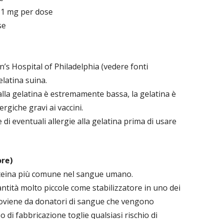
11 mg per dose
se
en’s Hospital of Philadelphia (vedere fonti
elatina suina.
 alla gelatina è estremamente bassa, la gelatina è
rgiche gravi ai vaccini.
di eventuali allergie alla gelatina prima di usare
re)
oteina più comune nel sangue umano.
antità molto piccole come stabilizzatore in uno dei
. Proviene da donatori di sangue che vengono
o di fabbricazione toglie qualsiasi rischio di