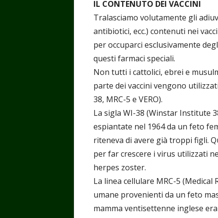
IL CONTENUTO DEI VACCINI
Tralasciamo volutamente gli adiuva
antibiotici, ecc.) contenuti nei vac
per occuparci esclusivamente degli
questi farmaci speciali.
Non tutti i cattolici, ebrei e mus
parte dei vaccini vengono utilizzati
38, MRC-5 e VERO).
La sigla WI-38 (Winstar Institute 3
espiantate nel 1964 da un feto fe
riteneva di avere già troppi figli. 
per far crescere i virus utilizzati n
herpes zoster.
La linea cellulare MRC-5 (Medical 
umane provenienti da un feto masc
mamma ventisettenne inglese era in