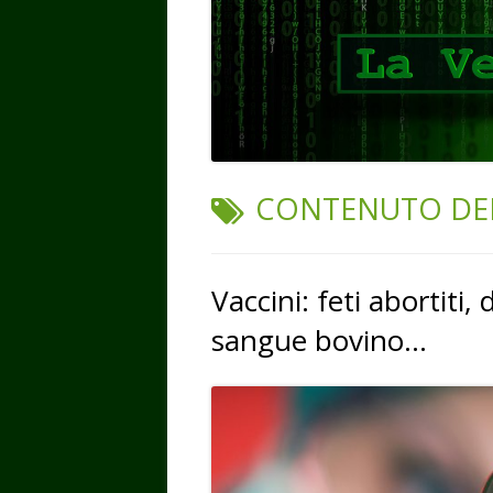
TAG:
CONTENUTO DEI
Vaccini: feti abortiti, 
sangue bovino…