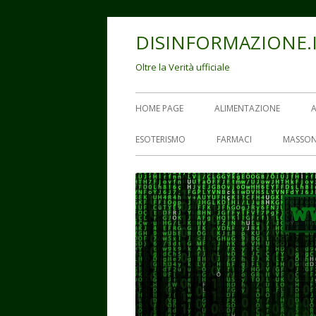
Vai
DISINFORMAZIONE.
al
contenuto
Oltre la Verità ufficiale
Menu
HOME PAGE
ALIMENTAZIONE
principale
ESOTERISMO
FARMACI
MASSON