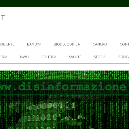
IT
AMBIENTE
BAMBINI
BIODECODIFICA
CANCRO
CON
ERIA
NWO
POLITICA
SALUTE
STORIA
PODC