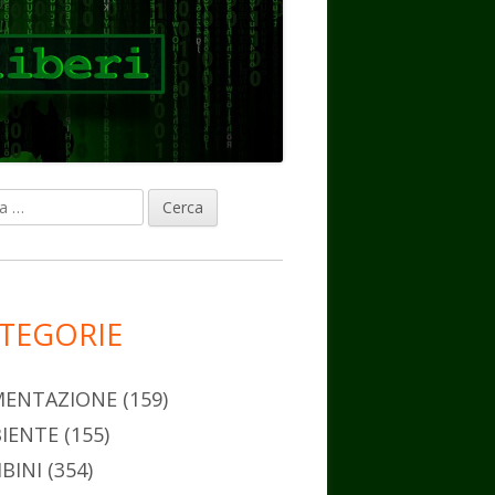
ca
rra
erale
ncipale
TEGORIE
MENTAZIONE
(159)
IENTE
(155)
BINI
(354)