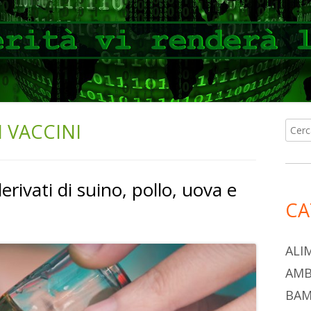
 VACCINI
Ricer
Ba
per:
lat
derivati di suino, pollo, uova e
pri
CA
ALI
AMB
BAM