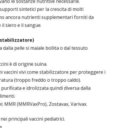
ivano le sostanze nutritive necessarie.
upporti sintetici per la crescita di molti
o ancora nutrienti supplementari forniti da
il siero e il sangue.
stabilizzatore)
dalla pelle si maiale bollita o dal tessuto
cini è di origine suina.
ni vaccini vivi come stabilizzatore per proteggere i
eratura (troppo freddo o troppo caldo).
purificata e idrolizzata quindi diversa dalla
limenti.
cini: MMR (MMRVaxPro), Zostavax, Varivax.
ei principali vaccini pediatrici.
e