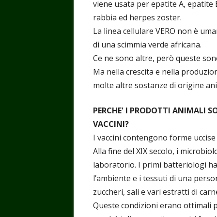
viene usata per epatite A, epatite B
rabbia ed herpes zoster.
La linea cellulare VERO non è umana
di una scimmia verde africana.
Ce ne sono altre, però queste sono l
Ma nella crescita e nella produzion
molte altre sostanze di origine a
PERCHE' I PRODOTTI ANIMALI S
VACCINI?
I vaccini contengono forme uccise o
Alla fine del XIX secolo, i microbio
laboratorio. I primi batteriologi h
l’ambiente e i tessuti di una perso
zuccheri, sali e vari estratti di car
Queste condizioni erano ottimali pe