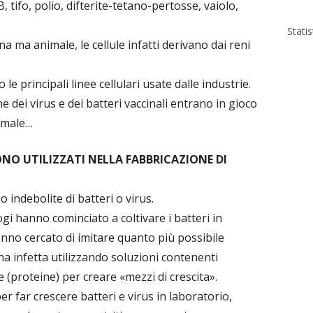
, tifo, polio, difterite-tetano-pertosse, vaiolo,
Stati
 ma animale, le cellule infatti derivano dai reni
e principali linee cellulari usate dalle industrie.
e dei virus e dei batteri vaccinali entrano in gioco
nimale…
ONO UTILIZZATI NELLA FABBRICAZIONE DI
 indebolite di batteri o virus.
logi hanno cominciato a coltivare i batteri in
anno cercato di imitare quanto più possibile
na infetta utilizzando soluzioni contenenti
ne (proteine) per creare «mezzi di crescita».
r far crescere batteri e virus in laboratorio,