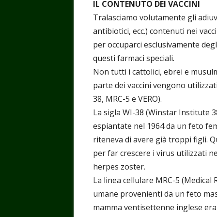
IL CONTENUTO DEI VACCINI
Tralasciamo volutamente gli adiuva
antibiotici, ecc.) contenuti nei vac
per occuparci esclusivamente degli
questi farmaci speciali.
Non tutti i cattolici, ebrei e mus
parte dei vaccini vengono utilizzati
38, MRC-5 e VERO).
La sigla WI-38 (Winstar Institute 3
espiantate nel 1964 da un feto fe
riteneva di avere già troppi figli. 
per far crescere i virus utilizzati n
herpes zoster.
La linea cellulare MRC-5 (Medical 
umane provenienti da un feto masc
mamma ventisettenne inglese era in