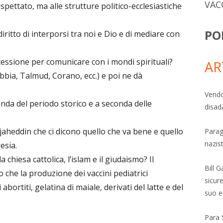
VAC
spettato, ma alle strutture politico-ecclesiastiche
PO
iritto di interporsi tra noi e Dio e di mediare con
essione per comunicare con i mondi spirituali?
AR
Bibbia, Talmud, Corano, ecc.) e poi ne dà
Vendo
nda del periodo storico e a seconda delle
disad
mujaheddin che ci dicono quello che va bene e quello
Parag
nazis
esia.
 chiesa cattolica, l’islam e il giudaismo? Il
Bill 
 che la produzione dei vaccini pediatrici
sicure
i abortiti, gelatina di maiale, derivati del latte e del
suo e
Para 