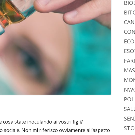
BIO
BIT
CAN
CON
ECO
ESO
FAR
MAS
MO
NW
POL
SAL
SEN
 cosa state inoculando ai vostri figli?
STO
o sociale. Non mi riferisco ovviamente all’aspetto