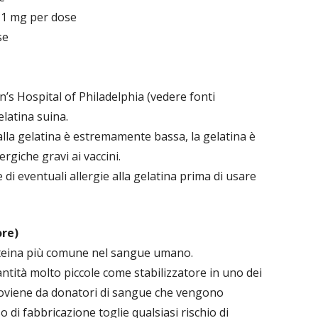
11 mg per dose
se
en’s Hospital of Philadelphia (vedere fonti
elatina suina.
 alla gelatina è estremamente bassa, la gelatina è
rgiche gravi ai vaccini.
di eventuali allergie alla gelatina prima di usare
re)
oteina più comune nel sangue umano.
antità molto piccole come stabilizzatore in uno dei
. Proviene da donatori di sangue che vengono
o di fabbricazione toglie qualsiasi rischio di