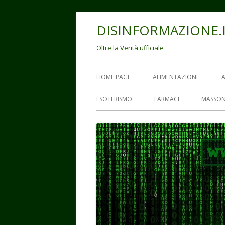
Vai
DISINFORMAZIONE.
al
contenuto
Oltre la Verità ufficiale
Menu
HOME PAGE
ALIMENTAZIONE
principale
ESOTERISMO
FARMACI
MASSON