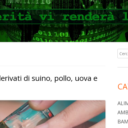
Ricer
Ba
per:
lat
derivati di suino, pollo, uova e
pri
CA
ALI
AMB
BAM