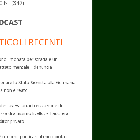
CINI
(347)
DCAST
TICOLI RECENTI
no limonata per strada e un
attato mentale li denuncia!!!
onare lo Stato Sionista alla Germania
ta non è reato!
Gates aveva un’autorizzazione di
zza di altissimo livello, e Fauci era il
ditor privato
Sin: come purificare il microbiota e