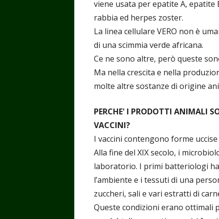
viene usata per epatite A, epatite B
rabbia ed herpes zoster.
La linea cellulare VERO non è umana
di una scimmia verde africana.
Ce ne sono altre, però queste sono l
Ma nella crescita e nella produzion
molte altre sostanze di origine a
PERCHE' I PRODOTTI ANIMALI S
VACCINI?
I vaccini contengono forme uccise o
Alla fine del XIX secolo, i microbio
laboratorio. I primi batteriologi h
l’ambiente e i tessuti di una perso
zuccheri, sali e vari estratti di car
Queste condizioni erano ottimali pe