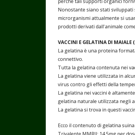
perché tali supporti organici forn
Nonostante siano stati sviluppati s
microrganismi attualmente si usan
prodotti derivati dall'animale come 
VACCINI E GELATINA DI MAIALE (
La gelatina è una proteina formata 
connettivo.
Tutta la gelatina contenuta nei vac
La gelatina viene utilizzata in alcu
virus contro gli effetti della temp
La gelatina nei vaccini è altamente 
gelatina naturale utilizzata negli a
La gelatina si trova in questi vac
Ecco il contenuto di gelatina suina n
Trivalente MMRII: 14,5mg per dos