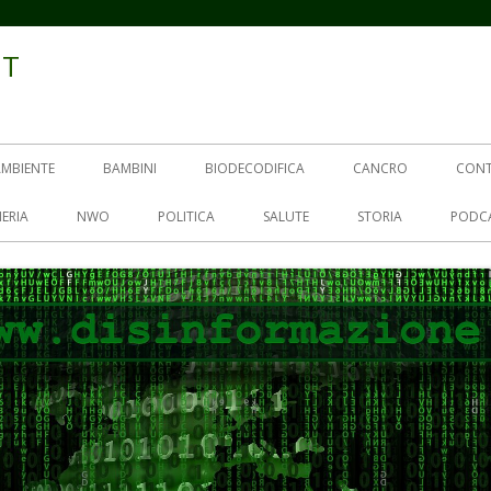
IT
AMBIENTE
BAMBINI
BIODECODIFICA
CANCRO
CON
ERIA
NWO
POLITICA
SALUTE
STORIA
PODC