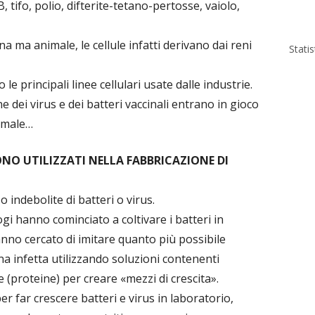
, tifo, polio, difterite-tetano-pertosse, vaiolo,
 ma animale, le cellule infatti derivano dai reni
Stati
e principali linee cellulari usate dalle industrie.
e dei virus e dei batteri vaccinali entrano in gioco
nimale…
ONO UTILIZZATI NELLA FABBRICAZIONE DI
 indebolite di batteri o virus.
logi hanno cominciato a coltivare i batteri in
anno cercato di imitare quanto più possibile
na infetta utilizzando soluzioni contenenti
ne (proteine) per creare «mezzi di crescita».
r far crescere batteri e virus in laboratorio,