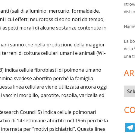
ritro
nti (sali di alluminio, mercurio, formaldeide,
disbi
cini i cui effetti neurotossici sono noti da tempo,
Hamer
 aspetti morali di alcune sostanze contenute in
La bol
ulmani sanno che nella produzione della maggior
della 
 terreni di coltura cellulari umani e animali (WI-
una t
8) indica cellule fibroblasti di polmone umano
AR
mmina svedese abortito perché la famiglia
Questa linea cellulare viene utilizzata ancora oggi
Archi
ei vaccini morbillo, parotite, rosolia, varicella ed
CO
Research Council 5) indica cellule polmonari
hio di 14 settimane abortito nel 1966 perché la
ternata per “motivi psichiatrici”. Questa linea