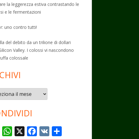
vare la leggerezza estiva contrastando le
osi e le fermentazioni
: uno contro tutti!
la del debito da un trilione di dollari
Silicon Valley. I colossi vi nascondono
ruffa colossale
CHIVI
vi
NDIVIDI
T
W
X
F
V
C