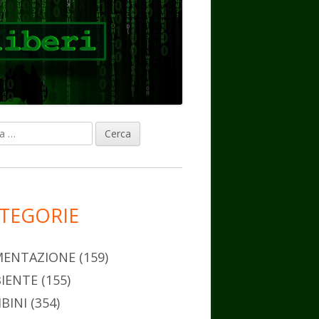
ca
rra
erale
ncipale
TEGORIE
MENTAZIONE
(159)
IENTE
(155)
BINI
(354)