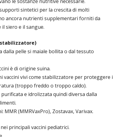
ivano le sostanze nutritive necessarie.
upporti sintetici per la crescita di molti
o ancora nutrienti supplementari forniti da
il siero e il sangue.
stabilizzatore)
dalla pelle si maiale bollita o dal tessuto
cini è di origine suina.
ni vaccini vivi come stabilizzatore per proteggere i
eratura (troppo freddo o troppo caldo).
purificata e idrolizzata quindi diversa dalla
limenti.
cini: MMR (MMRVaxPro), Zostavax, Varivax.
ei principali vaccini pediatrici.
e