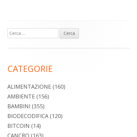
Ricerca
Barra
per:
laterale
principale
CATEGORIE
ALIMENTAZIONE
(160)
AMBIENTE
(156)
BAMBINI
(355)
BIODECODIFICA
(120)
BITCOIN
(14)
CANCRO
(163)