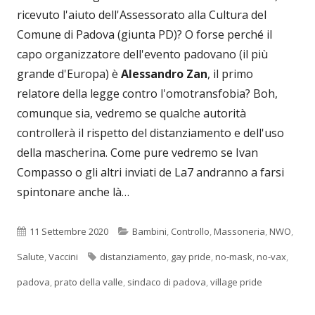
ricevuto l'aiuto dell'Assessorato alla Cultura del
Comune di Padova (giunta PD)? O forse perché il
capo organizzatore dell'evento padovano (il più
grande d'Europa) è
Alessandro Zan
, il primo
relatore della legge contro l'omotransfobia? Boh,
comunque sia, vedremo se qualche autorità
controllerà il rispetto del distanziamento e dell'uso
della mascherina. Come pure vedremo se Ivan
Compasso o gli altri inviati de La7 andranno a farsi
spintonare anche là…
Pubblicato
Categorie
11 Settembre 2020
Bambini
,
Controllo
,
Massoneria
,
NWO
,
Tag
Salute
,
Vaccini
distanziamento
,
gay pride
,
no-mask
,
no-vax
,
padova
,
prato della valle
,
sindaco di padova
,
village pride