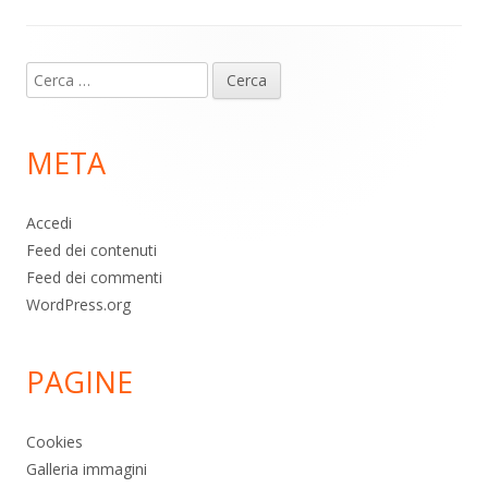
Contenuto
Ricerca
piè
per:
di
META
pagina
Accedi
Feed dei contenuti
Feed dei commenti
WordPress.org
PAGINE
Cookies
Galleria immagini