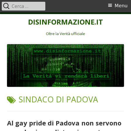
Ricerca
Menu
Menu
per:
principale
Vai
DISINFORMAZIONE.IT
al
contenuto
Oltre la Verità ufficiale
TAG:
SINDACO DI PADOVA
Al gay pride di Padova non servono