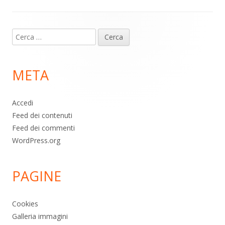
Contenuto
Ricerca
piè
per:
di
META
pagina
Accedi
Feed dei contenuti
Feed dei commenti
WordPress.org
PAGINE
Cookies
Galleria immagini