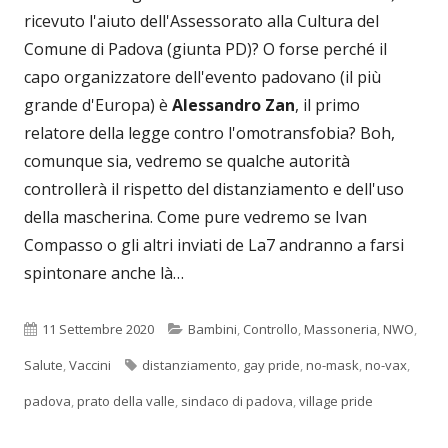
ricevuto l'aiuto dell'Assessorato alla Cultura del
Comune di Padova (giunta PD)? O forse perché il
capo organizzatore dell'evento padovano (il più
grande d'Europa) è
Alessandro Zan
, il primo
relatore della legge contro l'omotransfobia? Boh,
comunque sia, vedremo se qualche autorità
controllerà il rispetto del distanziamento e dell'uso
della mascherina. Come pure vedremo se Ivan
Compasso o gli altri inviati de La7 andranno a farsi
spintonare anche là…
Pubblicato
Categorie
11 Settembre 2020
Bambini
,
Controllo
,
Massoneria
,
NWO
,
Tag
Salute
,
Vaccini
distanziamento
,
gay pride
,
no-mask
,
no-vax
,
padova
,
prato della valle
,
sindaco di padova
,
village pride