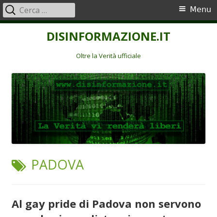
Ricerca
Menu
Menu
per:
principale
Vai
DISINFORMAZIONE.IT
al
contenuto
Oltre la Verità ufficiale
TAG:
PADOVA
Al gay pride di Padova non servono