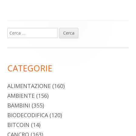
Ricerca
Barra
per:
laterale
principale
CATEGORIE
ALIMENTAZIONE
(160)
AMBIENTE
(156)
BAMBINI
(355)
BIODECODIFICA
(120)
BITCOIN
(14)
CANCRO
(163)