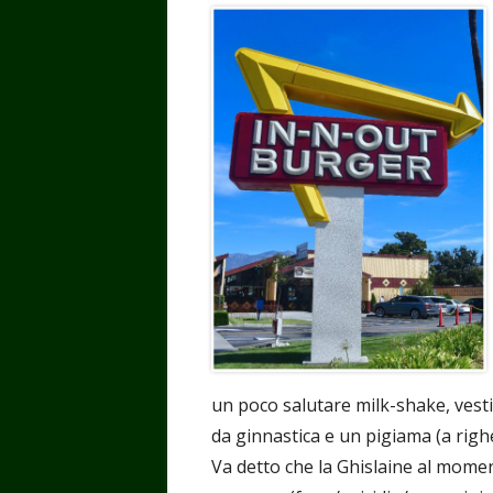
un poco salutare milk-shake, vesti
da ginnastica e un pigiama (a righe
Va detto che la Ghislaine al momen