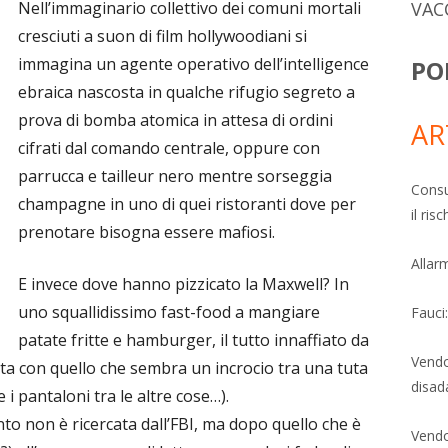
VAC
Nell’immaginario collettivo dei comuni mortali
cresciuti a suon di film hollywoodiani si
immagina un agente operativo dell’intelligence
PO
ebraica nascosta in qualche rifugio segreto a
prova di bomba atomica in attesa di ordini
AR
cifrati dal comando centrale, oppure con
parrucca e tailleur nero mentre sorseggia
Consu
champagne in uno di quei ristoranti dove per
il ri
prenotare bisogna essere mafiosi.
Allarm
E invece dove hanno pizzicato la Maxwell? In
uno squallidissimo fast-food a mangiare
Fauci
patate fritte e hamburger, il tutto innaffiato da
Vendo
ta con quello che sembra un incrocio tra una tuta
disad
 i pantaloni tra le altre cose…).
to non è ricercata dall’FBI, ma dopo quello che è
Vendo