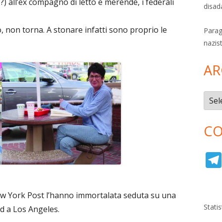
) all’ex compagno di letto e merende, i federali
disad
 non torna. A stonare infatti sono proprio le
Parag
nazis
AR
Archi
CO
l New York Post l’hanno immortalata seduta su una
Stati
od a Los Angeles.