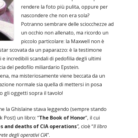
rendere la foto più pulita, oppure per
nascondere che non era sola?
Potranno sembrare delle sciocchezze ad
un occhio non allenato, ma ricordo un
piccolo particolare: la Maxwell non è
star scovata da un paparazzo: è la testimone
 e incredibili scandali di pedofilia degli ultimi
ia del pedofilo miliardario Epstein.
 scena, ma misteriosamente viene beccata da un
zione normale sia quella di mettersi in posa
 gli oggetti sopra il tavolo!
he la Ghislaine stava leggendo (sempre stando
 Post) un libro: “
The Book of Honor
”, il cui
es and deaths of CIA operations
”,
cioè “
Il libro
rete degli operativi CIA
”.