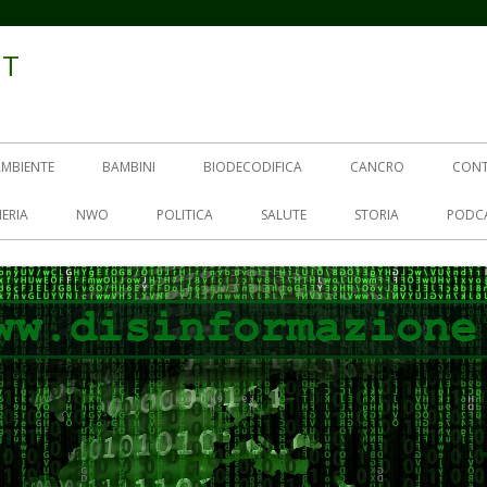
IT
AMBIENTE
BAMBINI
BIODECODIFICA
CANCRO
CON
ERIA
NWO
POLITICA
SALUTE
STORIA
PODC