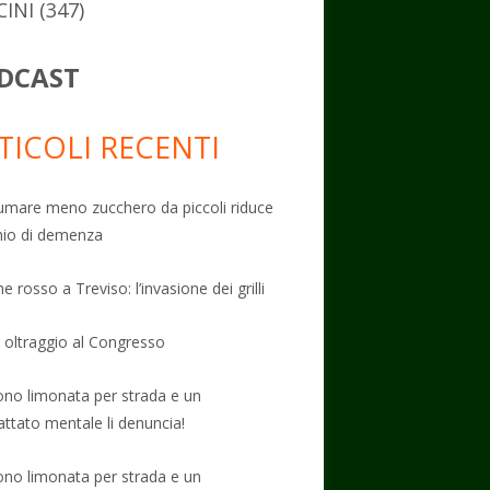
CINI
(347)
DCAST
TICOLI RECENTI
mare meno zucchero da piccoli riduce
schio di demenza
e rosso a Treviso: l’invasione dei grilli
: oltraggio al Congresso
no limonata per strada e un
attato mentale li denuncia!
no limonata per strada e un