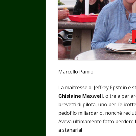
Marcello Pamio
La maîtresse di Jeffrey Epstein è s
Ghislaine Maxwell
, oltre a parl
brevetti di pilota, uno per l’elicot
pedofilo miliardario, nonché recl
Aveva ultimamente fatto perdere le
a stanarla!