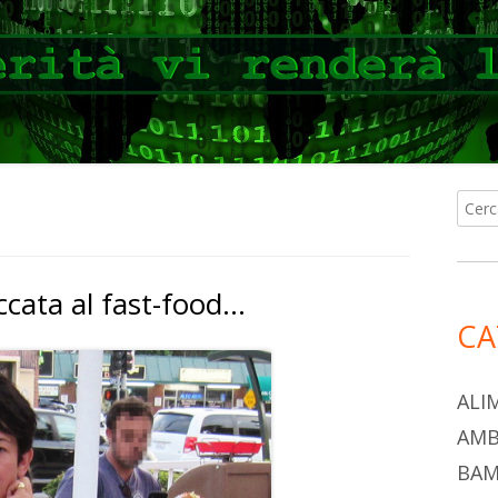
Ricer
Ba
per:
lat
ccata al fast-food…
pri
CA
ALI
AMB
BAM