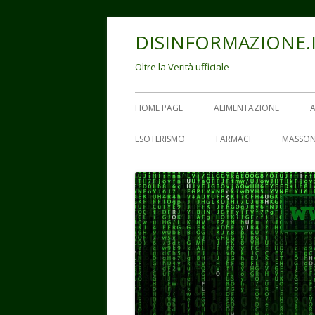
Vai
DISINFORMAZIONE.
al
contenuto
Oltre la Verità ufficiale
Menu
HOME PAGE
ALIMENTAZIONE
principale
ESOTERISMO
FARMACI
MASSON