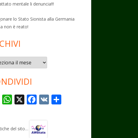
attato mentale li denuncia!!!
onare lo Stato Sionista alla Germania
ta non è reato!
CHIVI
vi
NDIVIDI
T
W
X
F
V
C
el
h
ac
K
o
e
at
e
n
gr
s
b
di
stiche del sito…