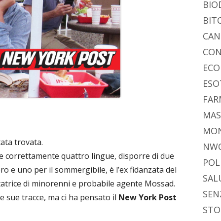
BIO
BIT
CAN
CON
ECO
ESO
FAR
MAS
MO
tata trovata.
NW
are correttamente quattro lingue, disporre di due
POL
tero e uno per il sommergibile, è l’ex fidanzata del
SAL
utatrice di minorenni e probabile agente Mossad.
SEN
 sue tracce, ma ci ha pensato il
New York Post
STO