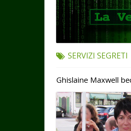
TAG:
SERVIZI SEGRETI
Ghislaine Maxwell be