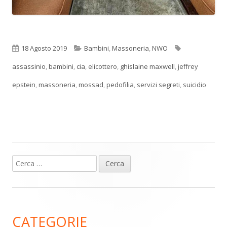
Pubblicato
Categorie
Tag
18 Agosto 2019
Bambini
,
Massoneria
,
NWO
assassinio
,
bambini
,
cia
,
elicottero
,
ghislaine maxwell
,
jeffrey
epstein
,
massoneria
,
mossad
,
pedofilia
,
servizi segreti
,
suicidio
Ricerca
Barra
per:
laterale
principale
CATEGORIE