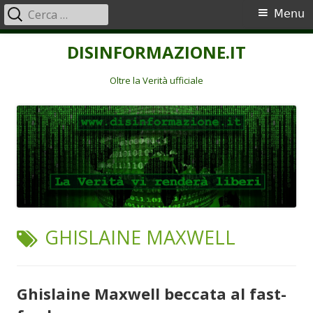
Ricerca
Menu
Menu
per:
principale
Vai
DISINFORMAZIONE.IT
al
contenuto
Oltre la Verità ufficiale
TAG:
GHISLAINE MAXWELL
Ghislaine Maxwell beccata al fast-