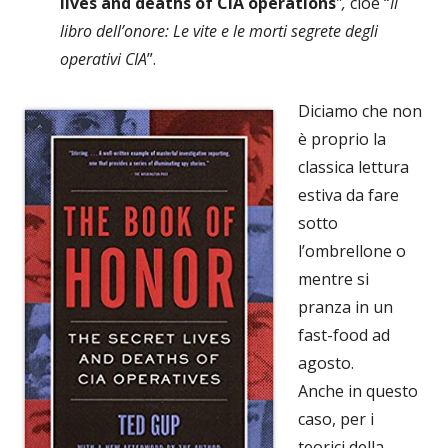
lives and deaths of CIA operations
”,
cioè “
Il
libro dell’onore:
Le vite e le morti segrete degli
operativi CIA
”.
Diciamo che non
è proprio la
classica lettura
estiva da fare
sotto
l’ombrellone o
mentre si
pranza in un
fast-food ad
agosto.
Anche in questo
caso, per i
teorici della