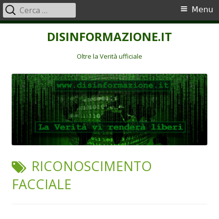
Ricerca
Menu
Menu
per:
principale
Vai
DISINFORMAZIONE.IT
al
contenuto
Oltre la Verità ufficiale
TAG:
RICONOSCIMENTO
FACCIALE