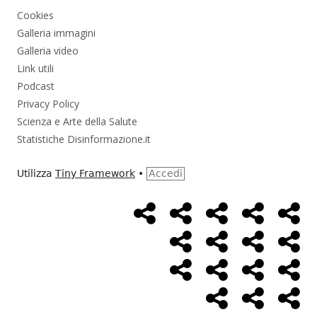
Cookies
Galleria immagini
Galleria video
Link utili
Podcast
Privacy Policy
Scienza e Arte della Salute
Statistiche Disinformazione.it
Utilizza
Tiny Framework
•
Accedi
Home
Alimentazione
Ambiente
Bambini
Bio
Menù
Page
social
Cancro
Controllo
Economia
Eso
link
Farmaci
Massoneria
NWO
Poli
Salute
Storia
Pod