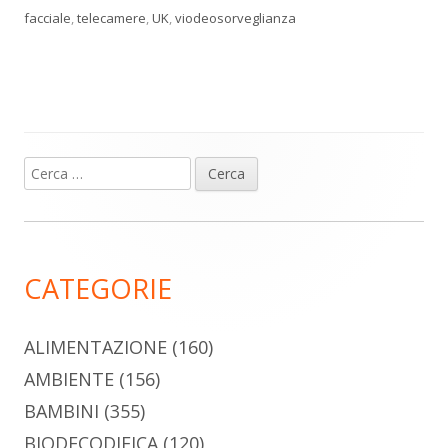
facciale
,
telecamere
,
UK
,
viodeosorveglianza
Ricerca
Barra
per:
laterale
principale
CATEGORIE
ALIMENTAZIONE
(160)
AMBIENTE
(156)
BAMBINI
(355)
BIODECODIFICA
(120)