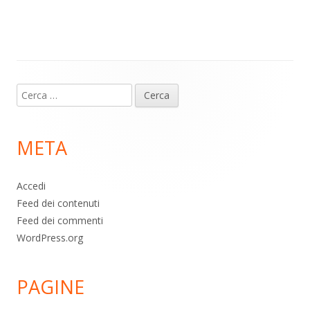
m
p
o
di
p
k
Contenuto
Ricerca
piè
per:
di
META
pagina
Accedi
Feed dei contenuti
Feed dei commenti
WordPress.org
PAGINE