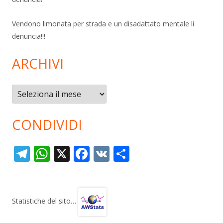
Vendono limonata per strada e un disadattato mentale li
denuncia!!!
ARCHIVI
Archivi
CONDIVIDI
T
W
X
F
V
C
el
h
ac
K
o
e
at
e
n
gr
s
b
di
Statistiche del sito…
a
A
o
vi