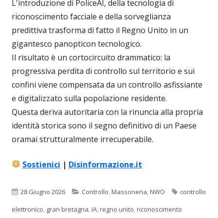
L'introduzione di PoliceAI, della tecnologia di
riconoscimento facciale e della sorveglianza
predittiva trasforma di fatto il Regno Unito in un
gigantesco panopticon tecnologico.
Il risultato è un cortocircuito drammatico: la
progressiva perdita di controllo sul territorio e sui
confini viene compensata da un controllo asfissiante
e digitalizzato sulla popolazione residente.
Questa deriva autoritaria con la rinuncia alla propria
identità storica sono il segno definitivo di un Paese
oramai strutturalmente irrecuperabile.
Sostienici
|
Disinformazione.it
Pubblicato
Categorie
Tag
28 Giugno 2026
Controllo
,
Massoneria
,
NWO
controllo
elettronico
,
gran bretagna
,
IA
,
regno unito
,
riconoscimento