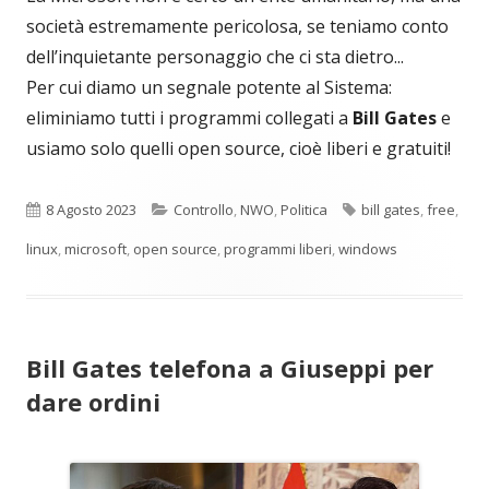
società estremamente pericolosa, se teniamo conto
dell’inquietante personaggio che ci sta dietro...
Per cui diamo un segnale potente al Sistema:
eliminiamo tutti i programmi collegati a
Bill Gates
e
usiamo solo quelli open source, cioè liberi e gratuiti!
Pubblicato
Categorie
Tag
8 Agosto 2023
Controllo
,
NWO
,
Politica
bill gates
,
free
,
linux
,
microsoft
,
open source
,
programmi liberi
,
windows
Bill Gates telefona a Giuseppi per
dare ordini