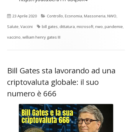
Pubblicato
Categorie
23 Aprile 2020
Controllo
,
Economia
,
Massoneria
,
NWO
,
Tag
Salute
,
Vaccini
bill gates
,
dittatura
,
microsoft
,
nwo
,
pandemie
,
vaccino
,
william henry gates III
Bill Gates sta lavorando ad una
criptovaluta globale: il suo
numero è 666