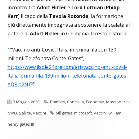
incontro tra
Adolf Hitler
e
Lord Lothian
(
Philip
Kerr
) il capo della
Tavola Rotonda
, la formazione
più direttamente impegnata a sostenere la scalata al
potere di
Adolf Hitler
in Germania. Il resto è storia…
1
“Vaccino anti-Covid, Italia in prima fila con 130
milioni. Telefonata Conte-Gates”,
https://www.ilsole24ore.com/art/vaccino-anti-covid-
italia-prima-fila-130-milioni-telefonata-conte-gates-
Apre
ADPia2N
in
una
Pubblicato
Categorie
3 Maggio 2020
Bambini
,
Controllo
,
Economia
,
Massoneria
,
nuova
Tag
NWO
,
Salute
,
Vaccini
bill gates
,
microsoft
,
Vaccini
,
william
finestra
henry gates III