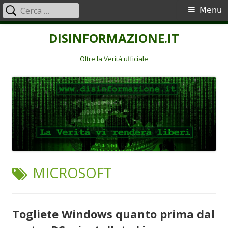
Ricerca
Menu
Menu
per:
principale
Vai
DISINFORMAZIONE.IT
al
contenuto
Oltre la Verità ufficiale
TAG:
MICROSOFT
Togliete Windows quanto prima dal