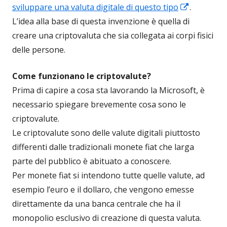
Apre
sviluppare una valuta digitale di questo tipo
.
in
L’idea alla base di questa invenzione è quella di
una
creare una criptovaluta che sia collegata ai corpi fisici
nuova
delle persone.
finestra
Come funzionano le criptovalute?
Prima di capire a cosa sta lavorando la Microsoft, è
necessario spiegare brevemente cosa sono le
criptovalute.
Le criptovalute sono delle valute digitali piuttosto
differenti dalle tradizionali monete fiat che larga
parte del pubblico è abituato a conoscere.
Per monete fiat si intendono tutte quelle valute, ad
esempio l’euro e il dollaro, che vengono emesse
direttamente da una banca centrale che ha il
monopolio esclusivo di creazione di questa valuta.