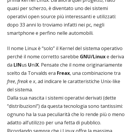
quasi per scherzo, è diventato uno dei sistemi
operativi open source più interessanti e utilizzati:
dopo 33 anni lo troviamo infatti nei pc, negli
smartphone e perfino nelle automobili.
Il nome Linux è “solo” il Kernel del sistema operativo
perché il nome corretto sarebbe
GNU/Linux
e deriva
da
LIN
us
U
ni
X
. Pensate che il nome originariamente
scelto da Torvalds era
Freax
, una combinazione tra
free
,
freak
e
x
, ad indicare le caratteristiche Unix-like
del sistema.
Dalla sua nascita i sistemi operativi derivati (dette
“distribuzioni”) da questa tecnologia sono tantissimi:
ognuno ha la sua peculiarità che lo rende più o meno
adatto all’utilizzo per una fetta di pubblico.
Ricordando sempre che i Linux offre la massima