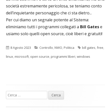
società estremamente pericolosa, se teniamo conto
dell’inquietante personaggio che ci sta dietro...
Per cui diamo un segnale potente al Sistema:
eliminiamo tutti i programmi collegati a
Bill Gates
e
usiamo solo quelli open source, cioè liberi e gratuiti!
Pubblicato
Categorie
Tag
8 Agosto 2023
Controllo
,
NWO
,
Politica
bill gates
,
free
,
linux
,
microsoft
,
open source
,
programmi liberi
,
windows
Ricerca
Barra
per:
laterale