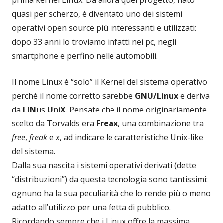
quasi per scherzo, è diventato uno dei sistemi
operativi open source più interessanti e utilizzati:
dopo 33 anni lo troviamo infatti nei pc, negli
smartphone e perfino nelle automobili.
Il nome Linux è “solo” il Kernel del sistema operativo
perché il nome corretto sarebbe
GNU/Linux
e deriva
da
LIN
us
U
ni
X
. Pensate che il nome originariamente
scelto da Torvalds era
Freax
, una combinazione tra
free
,
freak
e
x
, ad indicare le caratteristiche Unix-like
del sistema.
Dalla sua nascita i sistemi operativi derivati (dette
“distribuzioni”) da questa tecnologia sono tantissimi:
ognuno ha la sua peculiarità che lo rende più o meno
adatto all’utilizzo per una fetta di pubblico.
Ricordando sempre che i Linux offre la massima