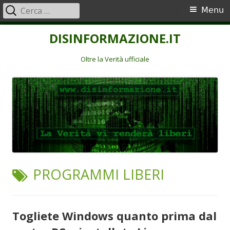
Ricerca
Menu
Menu
per:
principale
Vai
DISINFORMAZIONE.IT
al
contenuto
Oltre la Verità ufficiale
TAG:
PROGRAMMI LIBERI
Togliete Windows quanto prima dal