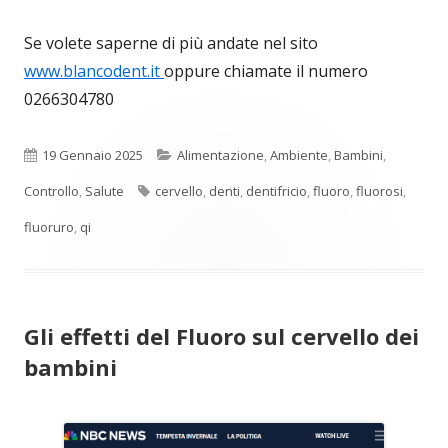
Se volete saperne di più andate nel sito
www.blancodent.it
oppure chiamate il numero
0266304780
Pubblicato
Categorie
19 Gennaio 2025
Alimentazione
,
Ambiente
,
Bambini
,
Tag
Controllo
,
Salute
cervello
,
denti
,
dentifricio
,
fluoro
,
fluorosi
,
fluoruro
,
qi
Gli effetti del Fluoro sul cervello dei
bambini