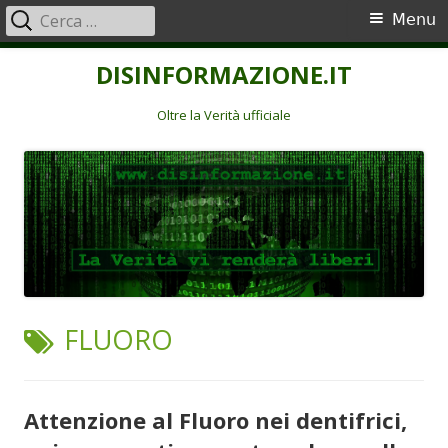
Ricerca
Menu
Menu
per:
principale
Vai
DISINFORMAZIONE.IT
al
contenuto
Oltre la Verità ufficiale
TAG:
FLUORO
Attenzione al Fluoro nei dentifrici,