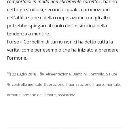
comportarsi in modo non eticamente corretto
», hanno
detto gli studiosi, secondo i quali la promozione
dell’affiliazione e della cooperazione con gli altri
potrebbe spiegare il ruolo dell’ossitocina nella
tendenza a mentire...
Forse il Corbellini di turno non ci ha detto tutta la
verità, come per esempio che ha iniziato a prendere
l’ormone…
Pubblicato
Categorie
22 Luglio 2018
Alimentazione
,
Bambini
,
Controllo
,
Salute
Tag
controllo mentale
,
fluorazione
,
fluorizzazione
,
fluoro
,
mentale
,
ormone
,
ormone dell'amore
,
ossitocina