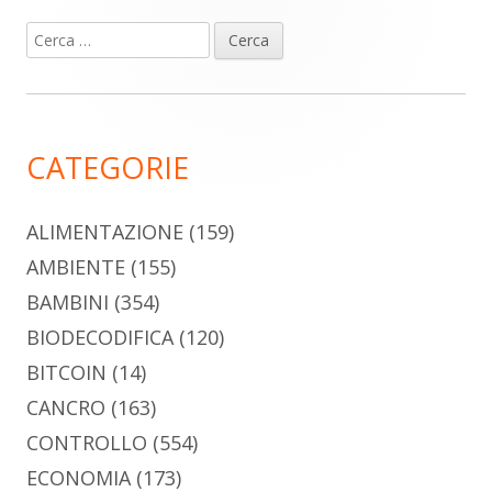
Ricerca
Barra
per:
laterale
principale
CATEGORIE
ALIMENTAZIONE
(159)
AMBIENTE
(155)
BAMBINI
(354)
BIODECODIFICA
(120)
BITCOIN
(14)
CANCRO
(163)
CONTROLLO
(554)
ECONOMIA
(173)