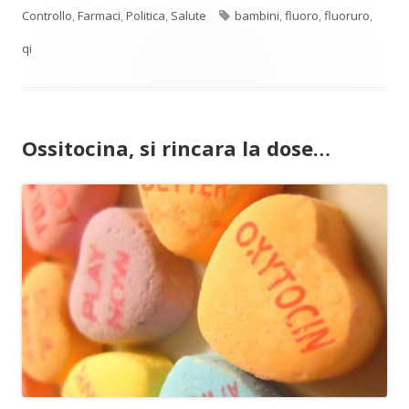
Tag
Controllo
,
Farmaci
,
Politica
,
Salute
bambini
,
fluoro
,
fluoruro
,
qi
Ossitocina, si rincara la dose…