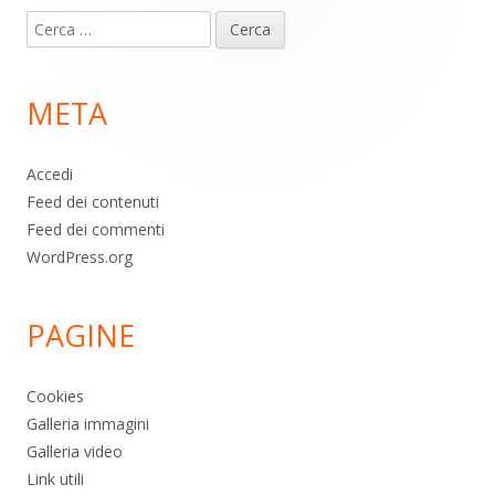
Ricerca
piè
per:
di
META
pagina
Accedi
Feed dei contenuti
Feed dei commenti
WordPress.org
PAGINE
Cookies
Galleria immagini
Galleria video
Link utili