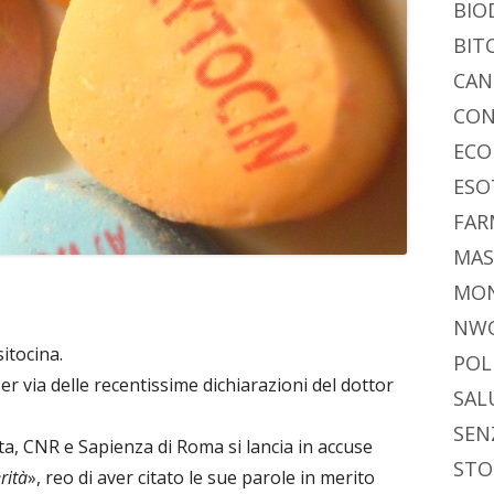
BIO
BIT
CAN
CON
ECO
ESO
FAR
MAS
MO
NW
sitocina.
POL
per via delle recentissime dichiarazioni del dottor
SAL
SEN
sta, CNR e Sapienza di Roma si lancia in accuse
STO
rità
», reo di aver citato le sue parole in merito