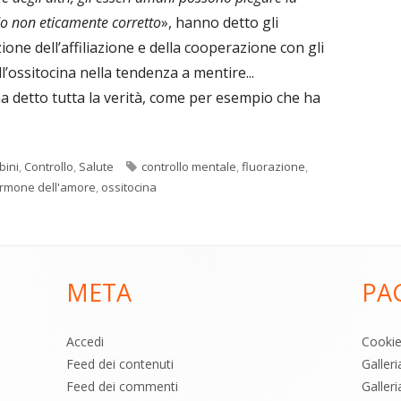
o non eticamente corretto
», hanno detto gli
ione dell’affiliazione e della cooperazione con gli
l’ossitocina nella tendenza a mentire...
 ha detto tutta la verità, come per esempio che ha
Tag
ini
,
Controllo
,
Salute
controllo mentale
,
fluorazione
,
rmone dell'amore
,
ossitocina
META
PA
Accedi
Cooki
Feed dei contenuti
Galler
Feed dei commenti
Galleri