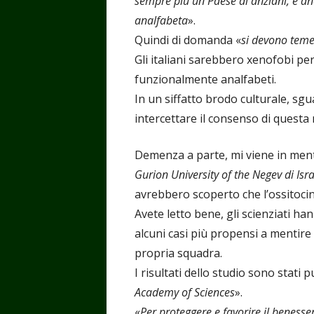
sempre più un Paese di anziani, e a
analfabeta
».
Quindi di domanda «
si devono temer
Gli italiani sarebbero xenofobi pe
funzionalmente analfabeti.
In un siffatto brodo culturale, s
intercettare il consenso di questa
Demenza a parte, mi viene in mente
Gurion University of the Negev di Isr
avrebbero scoperto che l’ossitoci
Avete letto bene, gli scienziati h
alcuni casi più propensi a mentire 
propria squadra.
I risultati dello studio sono stati pu
Academy of Sciences
».
«
Per proteggere e favorire il benesser