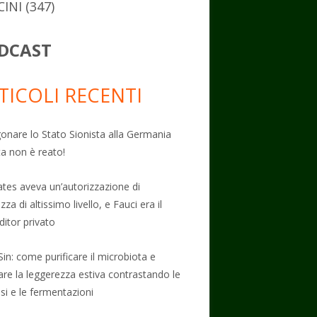
CINI
(347)
DCAST
TICOLI RECENTI
onare lo Stato Sionista alla Germania
ta non è reato!
Gates aveva un’autorizzazione di
zza di altissimo livello, e Fauci era il
ditor privato
Sin: come purificare il microbiota e
vare la leggerezza estiva contrastando le
osi e le fermentazioni