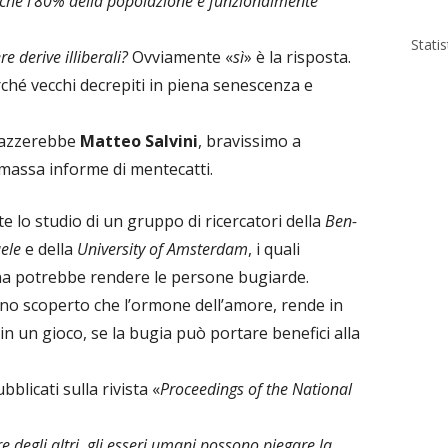
nche l’80% della popolazione è funzionalmente
Stati
e derive illiberali?
Ovviamente «
sì
» è la risposta.
rché vecchi decrepiti in piena senescenza e
guazzerebbe
Matteo Salvini
, bravissimo a
 massa informe di mentecatti.
 lo studio di un gruppo di ricercatori della
Ben-
aele
e della
University of Amsterdam
, i quali
na potrebbe rendere le persone bugiarde.
anno scoperto che l’ormone dell’amore, rende in
in un gioco, se la bugia può portare benefici alla
bblicati sulla rivista «
Proceedings of the National
e degli altri, gli esseri umani possono piegare la