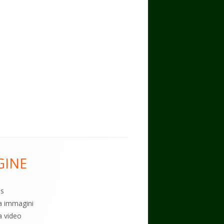
GINE
es
ia immagini
a video