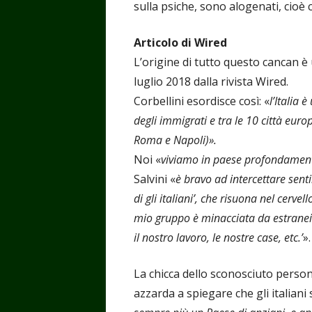
sulla psiche, sono alogenati, cioè 
Articolo di Wired
L’origine di tutto questo cancan è u
luglio 2018 dalla rivista Wired.
Corbellini esordisce così: «
l’Italia 
degli immigrati e tra le 10 città euro
Roma e Napoli)».
Noi «
viviamo in paese profondament
Salvini «
è bravo ad intercettare sent
di gli italiani’, che risuona nel cerve
mio gruppo è minacciata da estranei 
il nostro lavoro, le nostre case, etc.’
».
La chicca dello sconosciuto person
azzarda a spiegare che gli italian