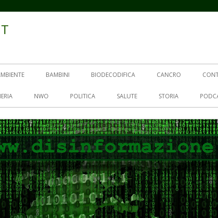
IT
AMBIENTE
BAMBINI
BIODECODIFICA
CANCRO
CON
ERIA
NWO
POLITICA
SALUTE
STORIA
PODC