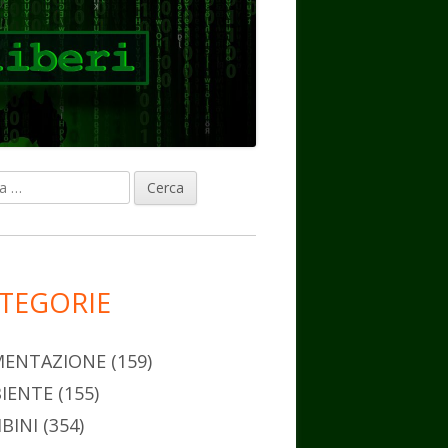
ca
rra
erale
ncipale
TEGORIE
MENTAZIONE
(159)
IENTE
(155)
BINI
(354)