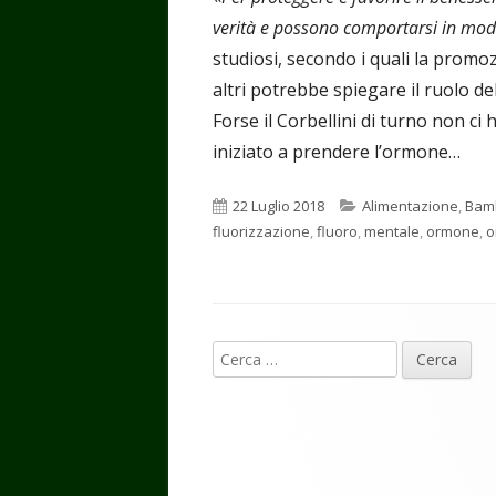
verità e possono comportarsi in mod
studiosi, secondo i quali la promoz
altri potrebbe spiegare il ruolo del
Forse il Corbellini di turno non ci
iniziato a prendere l’ormone…
Pubblicato
Categorie
22 Luglio 2018
Alimentazione
,
Bamb
fluorizzazione
,
fluoro
,
mentale
,
ormone
,
o
Contenuto
Ricerca
piè
per:
di
pagina