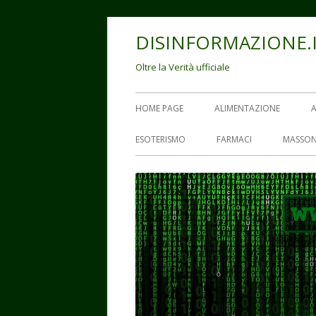
Vai
DISINFORMAZIONE.
al
contenuto
Oltre la Verità ufficiale
Menu
HOME PAGE
ALIMENTAZIONE
principale
ESOTERISMO
FARMACI
MASSON