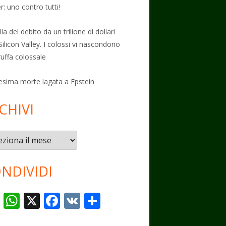
: uno contro tutti!
la del debito da un trilione di dollari
Silicon Valley. I colossi vi nascondono
ruffa colossale
esima morte lagata a Epstein
CHIVI
vi
NDIVIDI
T
W
X
F
V
C
el
h
ac
K
o