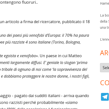
contengono fluoruri...
Hamer
La bol
n articolo a firma del ricercatore, pubblicato il 18
della 
una t
è uno dei paesi più xenofobi d’Europa: il 70% ha paura
L’enn
pee più razziste 4 sono italiane (Torino, Bologna,
AR
e egoista e xenofobo
». Un paese in cui Matteo
imenti largamente diffusi. E’ geniale lo slogan ‘prima
Archi
llo tribale di ognuno di noi come ‘la sopravvivenza del
e dobbiamo proteggere le nostre donne, i nostri figli,
CO
aggio - pagato dai sudditi italiani - arriva quando
i sono razzisti perché probabilmente «
siamo