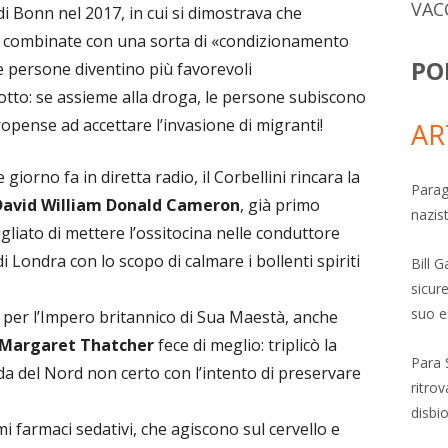
VAC
 di Bonn nel 2017, in cui si dimostrava che
a combinate con una sorta di «condizionamento
PO
le persone diventino più favorevoli
dotto: se assieme alla droga, le persone subiscono
ropense ad accettare l’invasione di migranti!
AR
iorno fa in diretta radio, il Corbellini rincara la
Parag
David William Donald Cameron
, già primo
nazis
gliato di mettere l’ossitocina nelle conduttore
di Londra con lo scopo di calmare i bollenti spiriti
Bill 
sicure
suo e
te per l’Impero britannico di Sua Maestà, anche
Margaret Thatcher
fece di meglio: triplicò la
Para 
nda del Nord non certo con l’intento di preservare
ritro
disbi
 farmaci sedativi, che agiscono sul cervello e