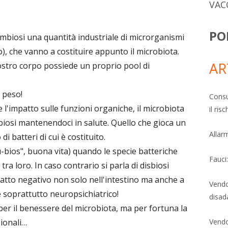
VAC
PO
mbiosi una quantità industriale di microrganismi
ro), che vanno a costituire appunto il microbiota.
AR
ostro corpo possiede un proprio pool di
i peso!
Consu
 l'impatto sulle funzioni organiche, il microbiota
il ri
biosi mantenendoci in salute. Quello che gioca un
Allarm
di batteri di cui è costituito.
u-bios", buona vita) quando le specie batteriche
Fauci
ra loro. In caso contrario si parla di disbiosi
mpatto negativo non solo nell'intestino ma anche a
Vendo
 soprattutto neuropsichiatrico!
disad
 per il benessere del microbiota, ma per fortuna la
ionali…
Vendo