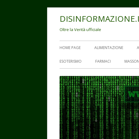
Vai
DISINFORMAZIONE.
al
contenuto
Oltre la Verità ufficiale
Menu
HOME PAGE
ALIMENTAZIONE
principale
ESOTERISMO
FARMACI
MASSON