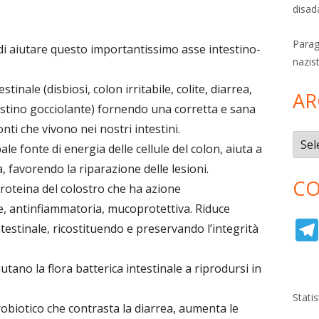
disad
Parag
di aiutare questo importantissimo asse intestino-
nazis
estinale (disbiosi, colon irritabile, colite, diarrea,
AR
estino gocciolante) fornendo una corretta e sana
ti che vivono nei nostri intestini.
Archi
pale fonte di energia delle cellule del colon, aiuta a
, favorendo la riparazione delle lesioni.
CO
roteina del colostro che ha azione
le, antinfiammatoria, mucoprotettiva. Riduce
testinale, ricostituendo e preservando l’integrità
utano la flora batterica intestinale a riprodursi in
Stati
obiotico che contrasta la diarrea, aumenta le