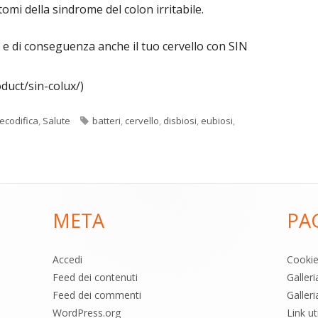
tomi della sindrome del colon irritabile.
o e di conseguenza anche il tuo cervello con SIN
duct/sin-colux/)
Tag
ecodifica
,
Salute
batteri
,
cervello
,
disbiosi
,
eubiosi
,
META
PA
Accedi
Cooki
Feed dei contenuti
Galler
Feed dei commenti
Galleri
WordPress.org
Link uti