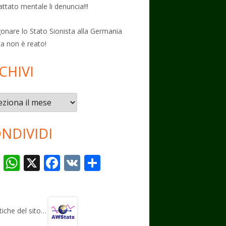
attato mentale li denuncia!!!
onare lo Stato Sionista alla Germania
ta non è reato!
CHIVI
vi
NDIVIDI
T
W
X
F
V
C
el
h
ac
K
o
e
at
e
n
gr
s
b
di
stiche del sito…