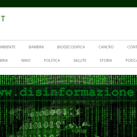
IT
AMBIENTE
BAMBINI
BIODECODIFICA
CANCRO
CON
ERIA
NWO
POLITICA
SALUTE
STORIA
PODC