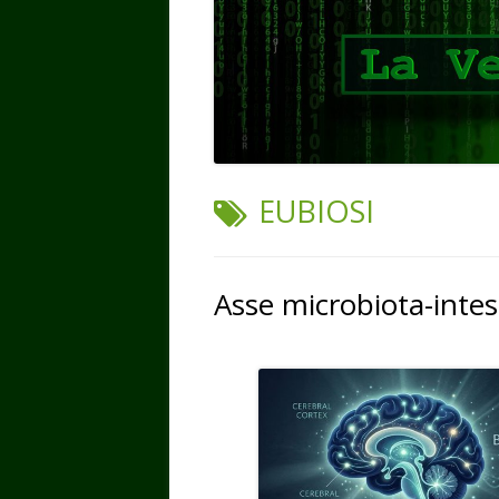
TAG:
EUBIOSI
Asse microbiota-intes