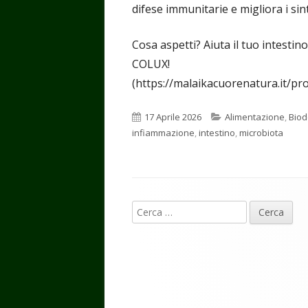
difese immunitarie e migliora i sin
Cosa aspetti? Aiuta il tuo intestin
COLUX!
(https://malaikacuorenatura.it/pro
Pubblicato
Categorie
17 Aprile 2026
Alimentazione
,
Biod
infiammazione
,
intestino
,
microbiota
Contenuto
Ricerca
piè
per:
di
pagina