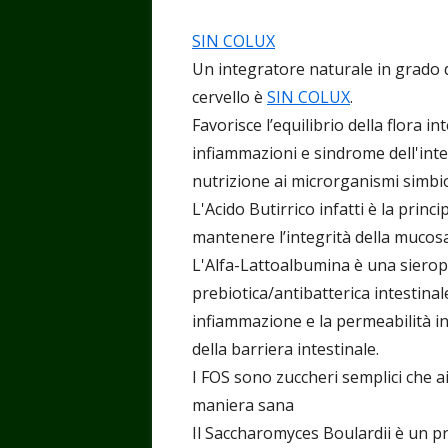
SIN COLUX
Un integratore naturale in grado 
cervello è
SIN COLUX
.
Favorisce l’equilibrio della flora int
infiammazioni e sindrome dell'int
nutrizione ai microrganismi simbion
L'Acido Butirrico infatti è la princi
mantenere l’integrità della mucosa
L'Alfa-Lattoalbumina è una sierop
prebiotica/antibatterica intestina
infiammazione e la permeabilità in
della barriera intestinale.
I FOS sono zuccheri semplici che ai
maniera sana
Il Saccharomyces Boulardii è un pr