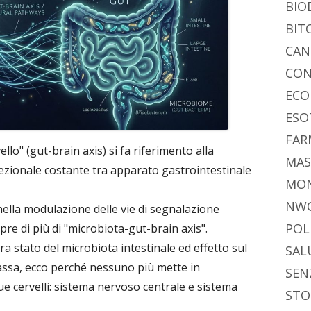
BIO
BIT
CAN
CON
ECO
ESO
FAR
llo" (gut-brain axis) si fa riferimento alla
MAS
ezionale costante tra apparato gastrointestinale
MO
NW
ella modulazione delle vie di segnalazione
POL
re di più di "microbiota-gut-brain axis".
ra stato del microbiota intestinale ed effetto sul
SAL
passa, ecco perché nessuno più mette in
SEN
ue cervelli: sistema nervoso centrale e sistema
STO