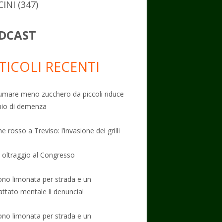
CINI
(347)
DCAST
TICOLI RECENTI
mare meno zucchero da piccoli riduce
schio di demenza
e rosso a Treviso: l’invasione dei grilli
: oltraggio al Congresso
no limonata per strada e un
attato mentale li denuncia!
no limonata per strada e un