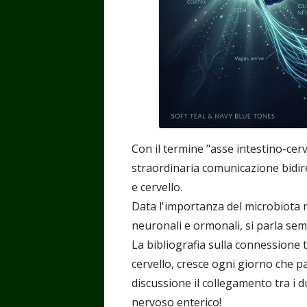
Con il termine "asse intestino-cerve
straordinaria comunicazione bidir
e cervello.
Data l'importanza del microbiota n
neuronali e ormonali, si parla semp
La bibliografia sulla connessione t
cervello, cresce ogni giorno che 
discussione il collegamento tra i d
nervoso enterico!