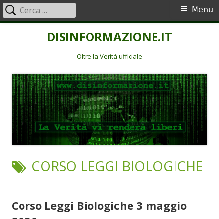
Ricerca
Menu
Menu
per:
principale
Vai
DISINFORMAZIONE.IT
al
contenuto
Oltre la Verità ufficiale
TAG:
CORSO LEGGI BIOLOGICHE
Corso Leggi Biologiche 3 maggio