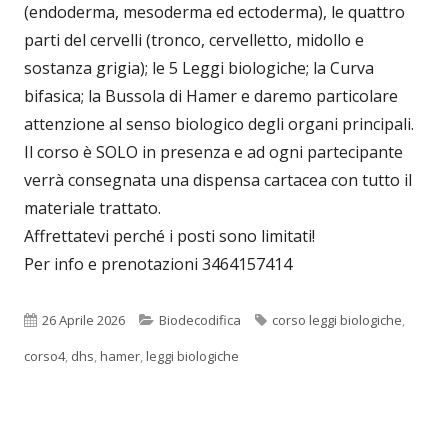
(endoderma, mesoderma ed ectoderma), le quattro
parti del cervelli (tronco, cervelletto, midollo e
sostanza grigia); le 5 Leggi biologiche; la Curva
bifasica; la Bussola di Hamer e daremo particolare
attenzione al senso biologico degli organi principali.
Il corso è SOLO in presenza e ad ogni partecipante
verrà consegnata una dispensa cartacea con tutto il
materiale trattato.
Affrettatevi perché i posti sono limitati!
Per info e prenotazioni 3464157414
Pubblicato
Categorie
Tag
26 Aprile 2026
Biodecodifica
corso leggi biologiche
,
corso4
,
dhs
,
hamer
,
leggi biologiche