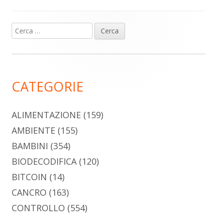
Ricerca
Barra
per:
laterale
principale
CATEGORIE
ALIMENTAZIONE
(159)
AMBIENTE
(155)
BAMBINI
(354)
BIODECODIFICA
(120)
BITCOIN
(14)
CANCRO
(163)
CONTROLLO
(554)