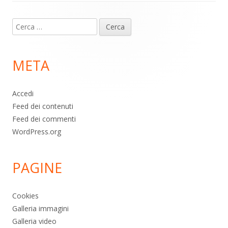
Contenuto
Ricerca
piè
per:
di
META
pagina
Accedi
Feed dei contenuti
Feed dei commenti
WordPress.org
PAGINE
Cookies
Galleria immagini
Galleria video