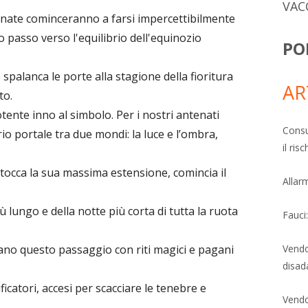
VAC
rnate cominceranno a farsi impercettibilmente
passo verso l'equilibrio dell'equinozio
PO
e spalanca le porte alla stagione della fioritura
AR
to.
tente inno al simbolo. Per i nostri antenati
Consu
o portale tra due mondi: la luce e l’ombra,
il ri
o tocca la sua massima estensione, comincia il
Allarm
 lungo e della notte più corta di tutta la ruota
Fauci
avano questo passaggio con riti magici e pagani
Vendo
disad
ificatori, accesi per scacciare le tenebre e
Vendo