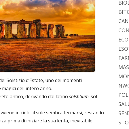
di
BIO
BIT
CAN
CON
ECO
ESO
FAR
MAS
MO
del Solstizio d’Estate, uno dei momenti
NW
e magici dell'intero anno.
POL
eto antico, derivando dal latino
solstitium
: sol
SAL
vviene in cielo: il sole sembra fermarsi, restando
SEN
a prima di iniziare la sua lenta, inevitabile
STO