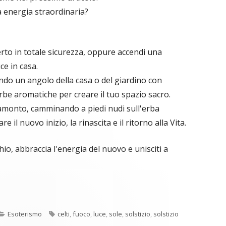
a energia straordinaria?
erto in totale sicurezza, oppure accendi una
ce in casa.
ando un angolo della casa o del giardino con
 erbe aromatiche per creare il tuo spazio sacro.
tramonto, camminando a piedi nudi sull'erba
 il nuovo inizio, la rinascita e il ritorno alla Vita.
hio, abbraccia l'energia del nuovo e unisciti a
C
re
o
Categorie
Tag
Esoterismo
celti
,
fuoco
,
luce
,
sole
,
solstizio
,
solstizio
n
a