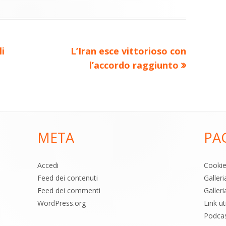
di
ova
vi
ra
estra
di
Nuovo
i
L’Iran esce vittorioso con
articolo:
l’accordo raggiunto
META
PA
Accedi
Cooki
Feed dei contenuti
Galler
Feed dei commenti
Galleri
WordPress.org
Link uti
Podca