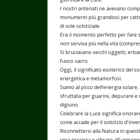
I nostri antenati ne avevano compre
monumenti più grandiosi per cattur
di sole solstiziale.
Era il momento perfetto per fare spa
non serviva più nella vita (compres
Si bruciavano vecchi oggetti, erba
fuoco sacro.
Oggi, il significato esoterico del 
energetica e metamorfosi.
Siamo al picco dell’energia solar
sfruttata per guarire, depurare e 
digiuno.
Celebrare la Luce significa onorar
come accade per il solstizio d'inve
Riconnettersi alla Natura in quest
vera essenza e vibrare all'unisono c