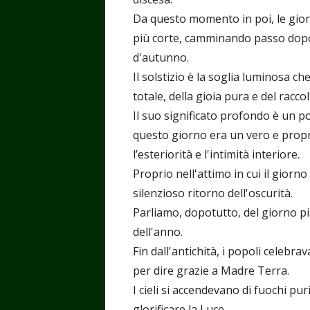
Da questo momento in poi, le gio
più corte, camminando passo dopo 
d'autunno.
Il solstizio è la soglia luminosa ch
totale, della gioia pura e del raccol
Il suo significato profondo è un po
questo giorno era un vero e propri
l’esteriorità e l'intimità interiore.
Proprio nell'attimo in cui il giorn
silenzioso ritorno dell'oscurità.
Parliamo, dopotutto, del giorno più
dell'anno.
Fin dall'antichità, i popoli celebr
per dire grazie a Madre Terra.
I cieli si accendevano di fuochi pur
glorificare la Luce.