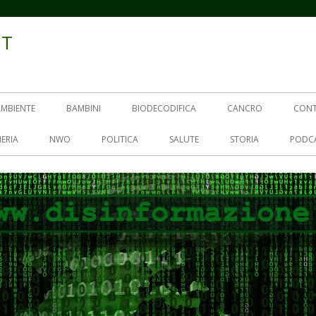
IT
AMBIENTE
BAMBINI
BIODECODIFICA
CANCRO
CON
ERIA
NWO
POLITICA
SALUTE
STORIA
PODC