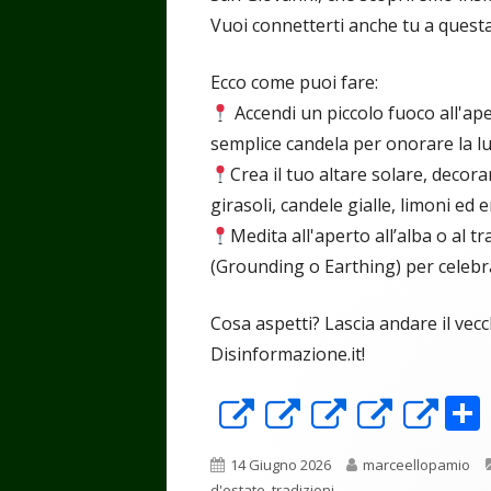
Vuoi connetterti anche tu a quest
Ecco come puoi fare:
Accendi un piccolo fuoco all'ap
semplice candela per onorare la lu
Crea il tuo altare solare, decor
girasoli, candele gialle, limoni ed
Medita all'aperto all’alba o al 
(Grounding o Earthing) per celebrare
Cosa aspetti? Lascia andare il vecc
Disinformazione.it!
Apre
Apre
Apre
Apre
Ap
in
in
in
in
in
Pubblicato
Autore
14 Giugno 2026
marceellopamio
una
una
una
una
un
d'estate
,
tradizioni