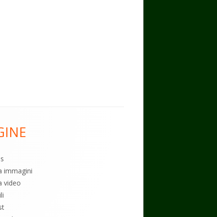
GINE
es
ia immagini
a video
li
st