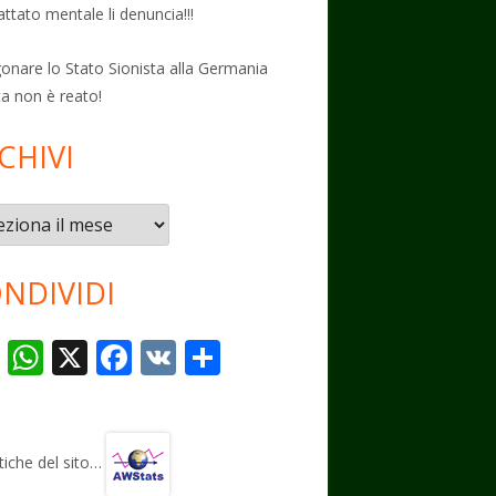
attato mentale li denuncia!!!
onare lo Stato Sionista alla Germania
ta non è reato!
CHIVI
vi
NDIVIDI
T
W
X
F
V
C
el
h
ac
K
o
e
at
e
n
gr
s
b
di
stiche del sito…