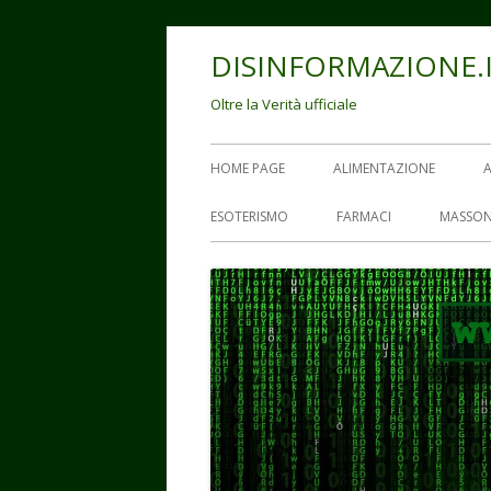
Vai
DISINFORMAZIONE.
al
contenuto
Oltre la Verità ufficiale
Menu
HOME PAGE
ALIMENTAZIONE
principale
ESOTERISMO
FARMACI
MASSON