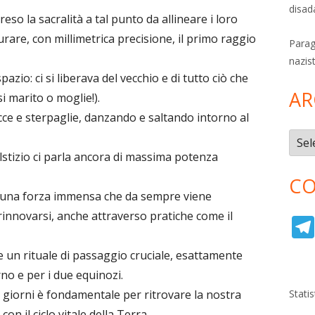
disad
so la sacralità a tal punto da allineare i loro
are, con millimetrica precisione, il primo raggio
Parag
nazis
zio: ci si liberava del vecchio e di tutto ciò che
AR
i marito o moglie!).
cce e sterpaglie, danzando e saltando intorno al
Archi
solstizio ci parla ancora di massima potenza
CO
e, una forza immensa che da sempre viene
rinnovarsi, anche attraverso pratiche come il
e un rituale di passaggio cruciale, esattamente
rno e per i due equinozi.
i giorni è fondamentale per ritrovare la nostra
Stati
on il ciclo vitale della Terra.