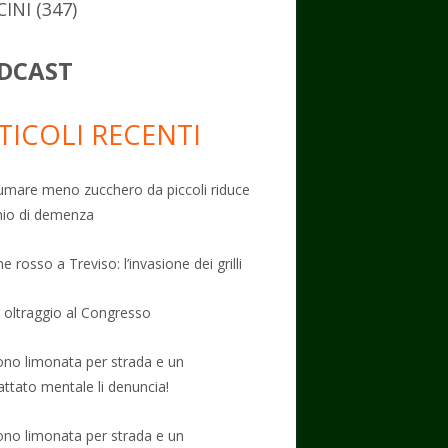
CINI
(347)
DCAST
TICOLI RECENTI
mare meno zucchero da piccoli riduce
schio di demenza
e rosso a Treviso: l’invasione dei grilli
: oltraggio al Congresso
no limonata per strada e un
attato mentale li denuncia!
no limonata per strada e un