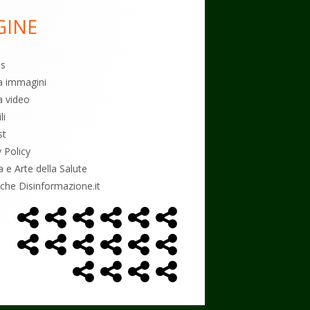
GINE
es
ia immagini
a video
li
st
y Policy
a e Arte della Salute
tiche Disinformazione.it
Home
Alimentazione
Ambiente
Bambini
Biodecodifica
Cancro
Menù
Page
social
Controllo
Economia
Esoterismo
Farmaci
Massoneria
NWO
link
Politica
Salute
Storia
Podcast