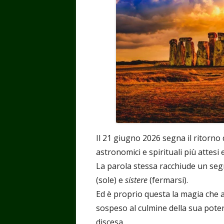
Il 21 giugno 2026 segna il ritorno 
astronomici e spirituali più attesi 
La parola stessa racchiude un segr
(sole) e
sistere
(fermarsi).
Ed è proprio questa la magia che a
sospeso al culmine della sua potenz
discesa.