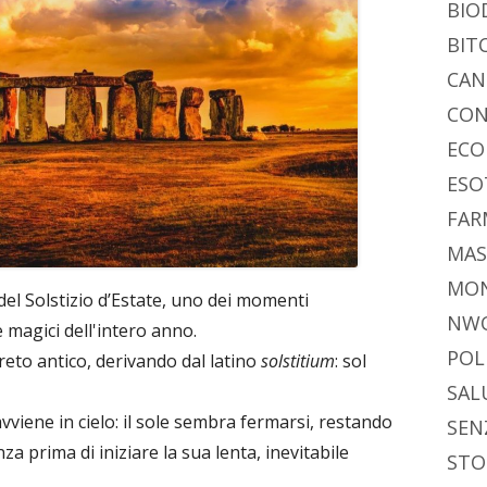
BIO
BIT
CAN
CON
ECO
ESO
FAR
MAS
MO
del Solstizio d’Estate, uno dei momenti
NW
e magici dell'intero anno.
POL
eto antico, derivando dal latino
solstitium
: sol
SAL
vviene in cielo: il sole sembra fermarsi, restando
SEN
a prima di iniziare la sua lenta, inevitabile
STO