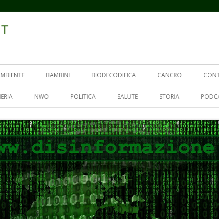
IT
AMBIENTE
BAMBINI
BIODECODIFICA
CANCRO
CON
ERIA
NWO
POLITICA
SALUTE
STORIA
PODC