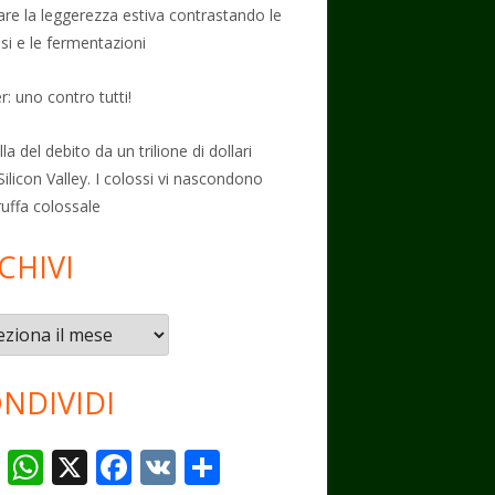
vare la leggerezza estiva contrastando le
osi e le fermentazioni
: uno contro tutti!
la del debito da un trilione di dollari
Silicon Valley. I colossi vi nascondono
ruffa colossale
CHIVI
vi
NDIVIDI
T
W
X
F
V
C