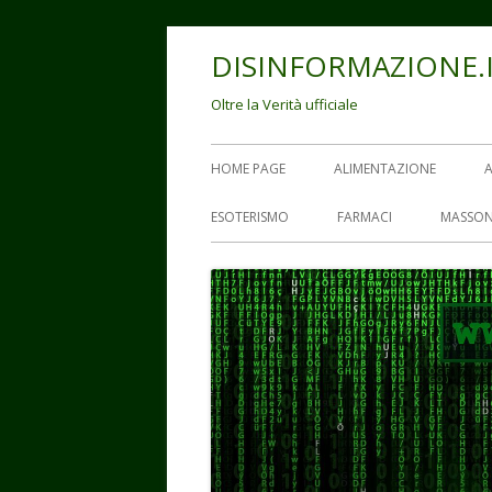
Vai
DISINFORMAZIONE.
al
contenuto
Oltre la Verità ufficiale
Menu
HOME PAGE
ALIMENTAZIONE
principale
ESOTERISMO
FARMACI
MASSON