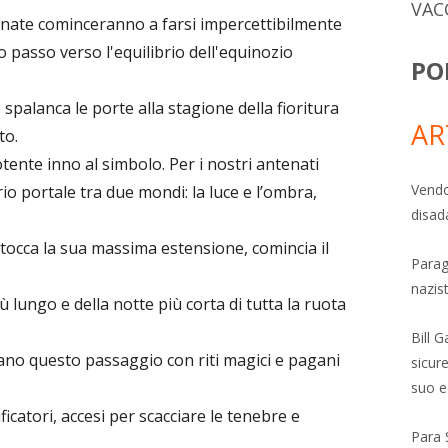
VAC
rnate cominceranno a farsi impercettibilmente
passo verso l'equilibrio dell'equinozio
PO
e spalanca le porte alla stagione della fioritura
AR
to.
tente inno al simbolo. Per i nostri antenati
Vendo
o portale tra due mondi: la luce e l’ombra,
disad
o tocca la sua massima estensione, comincia il
Parag
nazis
 lungo e della notte più corta di tutta la ruota
Bill 
avano questo passaggio con riti magici e pagani
sicure
suo e
ificatori, accesi per scacciare le tenebre e
Para 