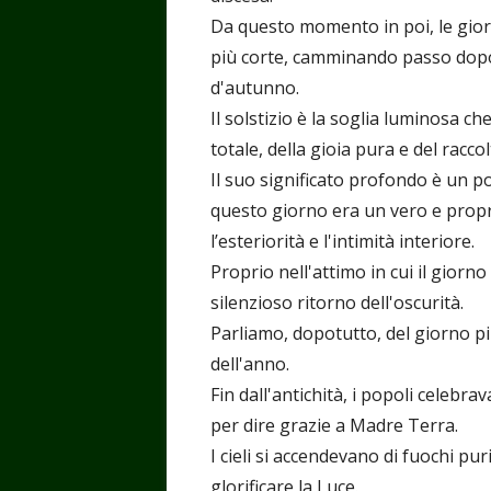
Da questo momento in poi, le gio
più corte, camminando passo dopo 
d'autunno.
Il solstizio è la soglia luminosa ch
totale, della gioia pura e del raccol
Il suo significato profondo è un po
questo giorno era un vero e propri
l’esteriorità e l'intimità interiore.
Proprio nell'attimo in cui il giorn
silenzioso ritorno dell'oscurità.
Parliamo, dopotutto, del giorno più
dell'anno.
Fin dall'antichità, i popoli celebr
per dire grazie a Madre Terra.
I cieli si accendevano di fuochi pur
glorificare la Luce.