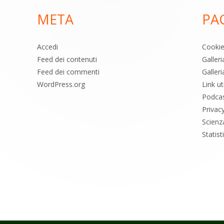
META
PA
Accedi
Cooki
Feed dei contenuti
Galler
Feed dei commenti
Galleri
WordPress.org
Link uti
Podca
Privac
Scienz
Statis