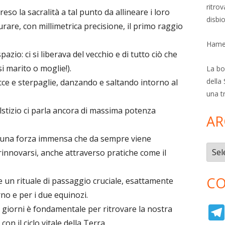
ritro
so la sacralità a tal punto da allineare i loro
disbi
are, con millimetrica precisione, il primo raggio
Hamer
zio: ci si liberava del vecchio e di tutto ciò che
i marito o moglie!).
La bol
della 
cce e sterpaglie, danzando e saltando intorno al
una t
solstizio ci parla ancora di massima potenza
AR
e, una forza immensa che da sempre viene
Archi
rinnovarsi, anche attraverso pratiche come il
CO
e un rituale di passaggio cruciale, esattamente
rno e per i due equinozi.
i giorni è fondamentale per ritrovare la nostra
on il ciclo vitale della Terra.