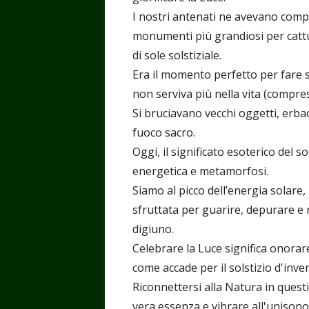
I nostri antenati ne avevano compre
monumenti più grandiosi per cattur
di sole solstiziale.
Era il momento perfetto per fare spa
non serviva più nella vita (compres
Si bruciavano vecchi oggetti, erba
fuoco sacro.
Oggi, il significato esoterico del 
energetica e metamorfosi.
Siamo al picco dell’energia solar
sfruttata per guarire, depurare e 
digiuno.
Celebrare la Luce significa onorar
come accade per il solstizio d'inve
Riconnettersi alla Natura in quest
vera essenza e vibrare all'unisono c