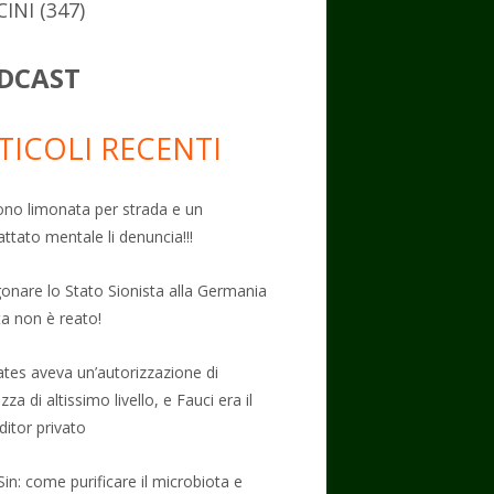
CINI
(347)
DCAST
TICOLI RECENTI
no limonata per strada e un
attato mentale li denuncia!!!
onare lo Stato Sionista alla Germania
ta non è reato!
Gates aveva un’autorizzazione di
zza di altissimo livello, e Fauci era il
ditor privato
Sin: come purificare il microbiota e