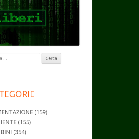
ca
rra
erale
ncipale
TEGORIE
MENTAZIONE
(159)
IENTE
(155)
BINI
(354)