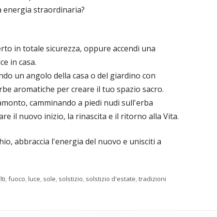
a energia straordinaria?
erto in totale sicurezza, oppure accendi una
ce in casa.
ando un angolo della casa o del giardino con
 erbe aromatiche per creare il tuo spazio sacro.
tramonto, camminando a piedi nudi sull'erba
 il nuovo inizio, la rinascita e il ritorno alla Vita.
hio, abbraccia l'energia del nuovo e unisciti a
ag
lti
,
fuoco
,
luce
,
sole
,
solstizio
,
solstizio d'estate
,
tradizioni