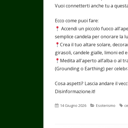
Vuoi connetterti anche tu a quest
Ecco come puoi fare:
Accendi un piccolo fuoco all'ap
semplice candela per onorare la lu
Crea il tuo altare solare, decor
girasoli, candele gialle, limoni ed
Medita all'aperto all’alba o al 
(Grounding o Earthing) per celebrare
Cosa aspetti? Lascia andare il vecc
Disinformazione.it!
Pubblicato
Categorie
T
14 Giugno 2026
Esoterismo
ce