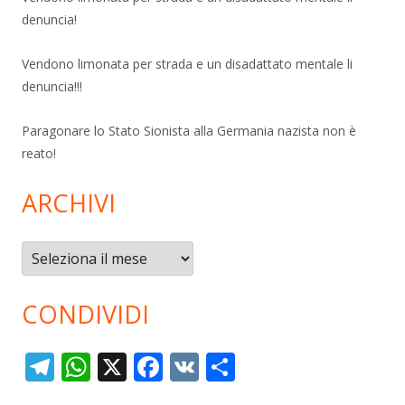
denuncia!
Vendono limonata per strada e un disadattato mentale li
denuncia!!!
Paragonare lo Stato Sionista alla Germania nazista non è
reato!
ARCHIVI
Archivi
CONDIVIDI
T
W
X
F
V
C
el
h
ac
K
o