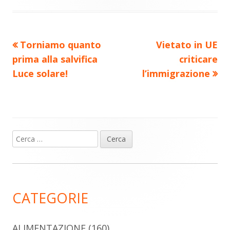
vi
finestra
finestra
finestra
finestra
finestra
di
Precedente
Nuovo
Torniamo quanto
Vietato in UE
Navigazione
articolo:
articolo:
prima alla salvifica
criticare
articoli
Luce solare!
l’immigrazione
Ricerca
Barra
per:
laterale
principale
CATEGORIE
ALIMENTAZIONE
(160)