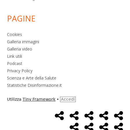
PAGINE
Cookies
Galleria immagini
Galleria video
Link utili
Podcast
Privacy Policy
Scienza e Arte della Salute
Statistiche Disinformazione.it
Utilizza
Tiny Framework
•
Accedi
Home
Alimentazione
Ambiente
Bambini
Bio
Menù
Page
social
Cancro
Controllo
Economia
Eso