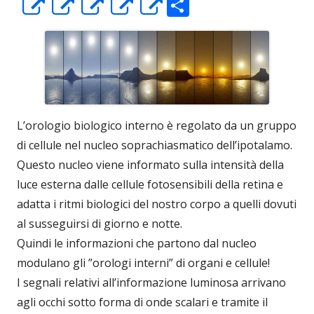
C
Apre
Apre
Apre
Apre
Apre
o
in
in
in
in
in
n
una
una
una
una
una
di
nuova
nuova
nuova
nuova
nuova
vi
finestra
finestra
finestra
finestra
finestra
di
L’orologio biologico interno è regolato da un gruppo
di cellule nel nucleo soprachiasmatico dell’ipotalamo.
Questo nucleo viene informato sulla intensità della
luce esterna dalle cellule fotosensibili della retina e
adatta i ritmi biologici del nostro corpo a quelli dovuti
al susseguirsi di giorno e notte.
Quindi le informazioni che partono dal nucleo
modulano gli ”orologi interni” di organi e cellule!
I segnali relativi all’informazione luminosa arrivano
agli occhi sotto forma di onde scalari e tramite il