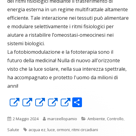
dei ritmi fisiologici mediante il trasferimento di
energia esterna in un regime multifrattale altamente
efficiente. Tale interazione nei tessuti può alimentare
e modulare selettivamente i ritmi fisiologici per
aiutare a ristabilire l’omeostasi-omeocinesi nei
sistemi biologici.
La fotobiomodulazione e la fototerapia sono il
futuro della medicina! Nulla di nuovo all'orizzonte
visto che la luce solare, nella sua interezza spettrale,
ha accompagnato e protetto l'uomo da milioni di
anni!
C
Apre
Apre
Apre
Apre
Apre
o
in
in
in
in
in
n
una
una
una
una
una
Pubblicato
Autore
Categorie
2 Maggio 2024
marceellopamio
Ambiente
,
Controllo
,
di
nuova
nuova
nuova
nuova
nuova
Tag
Salute
acqua ez
,
luce
,
ormoni
,
ritmi circadiani