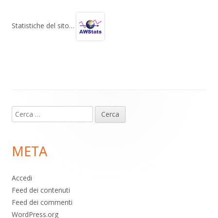
e
at
e
n
gr
s
b
di
Statistiche del sito…
a
A
o
vi
m
p
o
di
p
k
Contenuto
Ricerca
piè
per:
di
META
pagina
Accedi
Feed dei contenuti
Feed dei commenti
WordPress.org