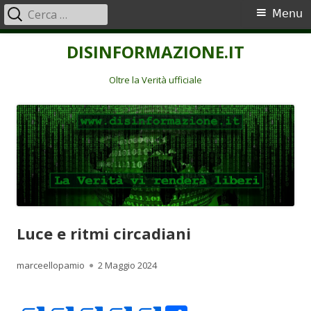
Ricerca
Menu
Menu
per:
principale
Vai
DISINFORMAZIONE.IT
al
contenuto
Oltre la Verità ufficiale
Luce e ritmi circadiani
Autore
Pubblicato
marceellopamio
2 Maggio 2024