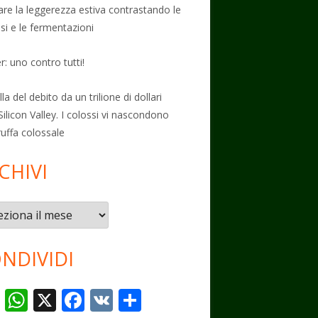
vare la leggerezza estiva contrastando le
osi e le fermentazioni
: uno contro tutti!
la del debito da un trilione di dollari
Silicon Valley. I colossi vi nascondono
ruffa colossale
CHIVI
vi
NDIVIDI
T
W
X
F
V
C