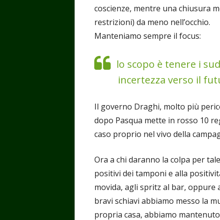
coscienze, mentre una chiusura 
restrizioni) da meno nell’occhio.
Manteniamo sempre il focus:
lo scopo è tenere i sud
incertezza verso il fut
Il governo Draghi, molto più peric
dopo Pasqua mette in rosso 10 reg
caso proprio nel vivo della campagn
Ora a chi daranno la colpa per tale
positivi dei tamponi e alla positivit
movida, agli spritz al bar, oppure
bravi schiavi abbiamo messo la mus
propria casa, abbiamo mantenuto l