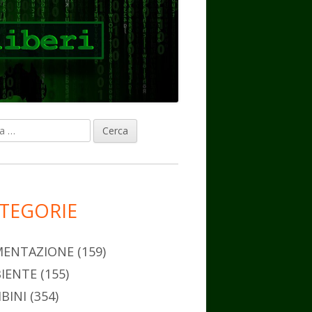
ca
rra
erale
ncipale
TEGORIE
MENTAZIONE
(159)
IENTE
(155)
BINI
(354)