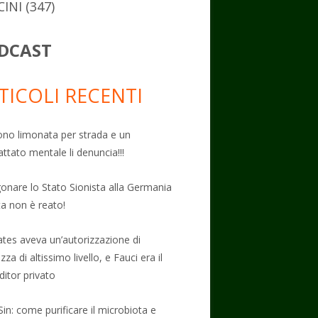
CINI
(347)
DCAST
TICOLI RECENTI
no limonata per strada e un
attato mentale li denuncia!!!
onare lo Stato Sionista alla Germania
ta non è reato!
Gates aveva un’autorizzazione di
zza di altissimo livello, e Fauci era il
ditor privato
Sin: come purificare il microbiota e