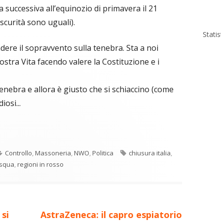
successiva all’equinozio di primavera il 21
scurità sono uguali).
Stati
dere il sopravvento sulla tenebra. Sta a noi
ostra Vita facendo valere la Costituzione e i
enebra e allora è giusto che si schiaccino (come
osi...
C
re
o
Categorie
Tag
Controllo
,
Massoneria
,
NWO
,
Politica
chiusura italia
,
n
a
squa
,
regioni in rosso
di
ova
vi
ra
estra
di
Nuovo
si
AstraZeneca: il capro espiatorio