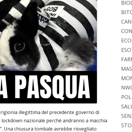
di
BIO
BIT
CAN
CON
ECO
ESO
FAR
MAS
MO
NW
POL
SAL
prigionia illegittima del precedente governo di
SEN
n lockdown nazionale perché andranno a macchia
STO
”. Una chiusura tombale avrebbe risvegliato