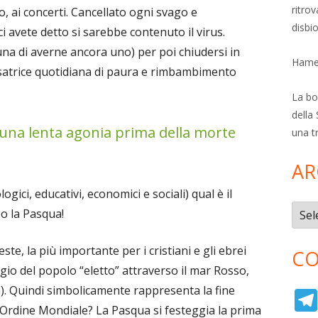
ritro
io, ai concerti. Cancellato ogni svago e
disbi
i avete detto si sarebbe contenuto il virus.
tuna di averne ancora uno) per poi chiudersi in
Hamer
nsatrice quotidiana di paura e rimbambimento
La bol
della 
 una lenta agonia prima della morte
una t
AR
logici, educativi, economici e sociali) qual è il
Archi
po la Pasqua!
ste, la più importante per i cristiani e gli ebrei
CO
gio del popolo “eletto” attraverso il mar Rosso,
rtà). Quindi simbolicamente rappresenta la fine
vo Ordine Mondiale? La Pasqua si festeggia la prima