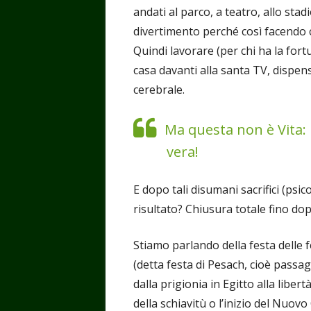
andati al parco, a teatro, allo stad
divertimento perché così facendo c
Quindi lavorare (per chi ha la for
casa davanti alla santa TV, dispe
cerebrale.
Ma questa non è Vita:
vera!
E dopo tali disumani sacrifici (psico
risultato? Chiusura totale fino do
Stiamo parlando della festa delle fe
(detta festa di Pesach, cioè passag
dalla prigionia in Egitto alla libe
della schiavitù o l’inizio del Nuo