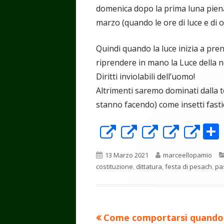
domenica dopo la prima luna piena 
marzo (quando le ore di luce e di o
Quindi quando la luce inizia a pren
riprendere in mano la Luce della n
Diritti inviolabili dell’uomo!
Altrimenti saremo dominati dalla t
stanno facendo) come insetti fastidi
Apre
Apre
Apre
Apre
Ap
in
in
in
in
in
Pubblicato
Autore
13 Marzo 2021
marceellopamio
una
una
una
una
un
costituzione
,
dittatura
,
festa di pesach
,
pa
nuova
nuova
nuova
nuova
nu
finestra
finestra
finestra
finest
fin
Precedente
Come comportarsi quando 
Navigazione