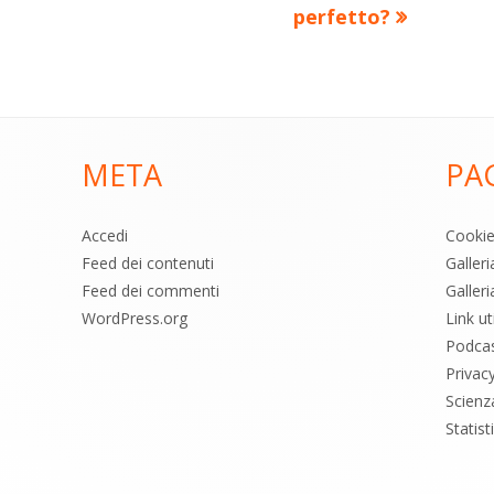
articolo:
perfetto?
META
PA
Accedi
Cooki
Feed dei contenuti
Galler
Feed dei commenti
Galleri
WordPress.org
Link uti
Podca
Privac
Scienz
Statis