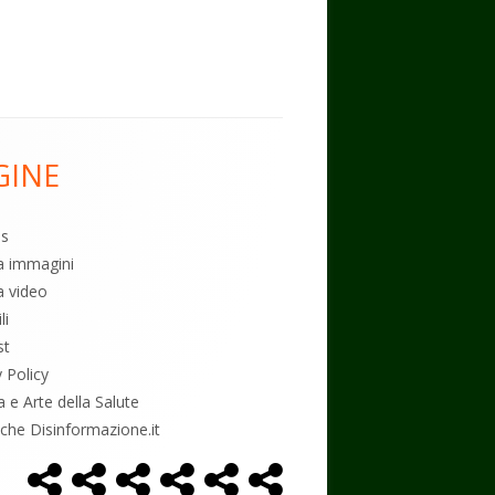
GINE
es
ia immagini
a video
li
st
y Policy
a e Arte della Salute
tiche Disinformazione.it
Home
Alimentazione
Ambiente
Bambini
Biodecodifica
Cancro
Menù
Page