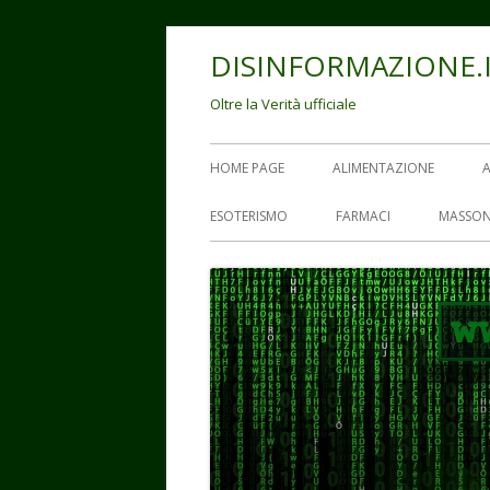
Vai
DISINFORMAZIONE.
al
contenuto
Oltre la Verità ufficiale
Menu
HOME PAGE
ALIMENTAZIONE
principale
ESOTERISMO
FARMACI
MASSON