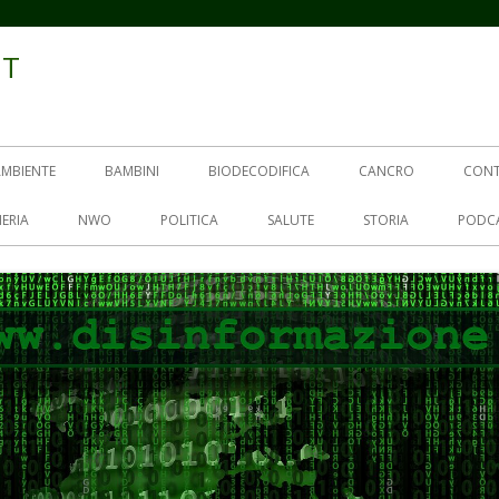
IT
AMBIENTE
BAMBINI
BIODECODIFICA
CANCRO
CON
ERIA
NWO
POLITICA
SALUTE
STORIA
PODC