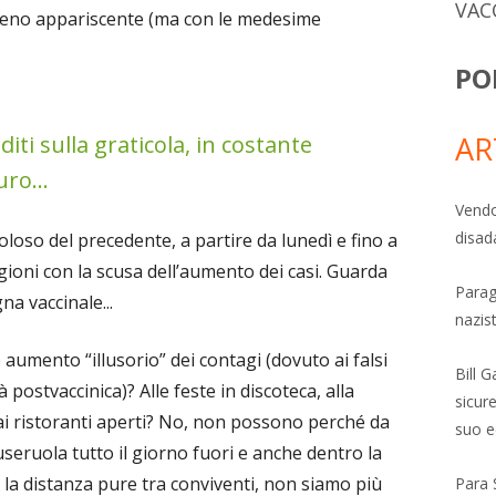
VAC
meno appariscente (ma con le medesime
PO
AR
diti sulla graticola, in costante
uro...
Vendo
disad
oloso del precedente, a partire da lunedì e fino a
ioni con la scusa dell’aumento dei casi. Guarda
Parag
a vaccinale...
nazis
 aumento “illusorio” dei contagi (dovuto ai falsi
Bill 
à postvaccinica)? Alle feste in discoteca, alla
sicure
 ai ristoranti aperti? No, non possono perché da
suo e
eruola tutto il giorno fuori e anche dentro la
a distanza pure tra conviventi, non siamo più
Para 