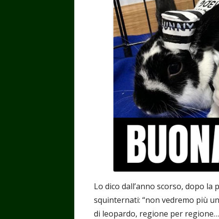
Lo dico dall’anno scorso, dopo la 
squinternati: “non vedremo più u
di leopardo, regione per regione…