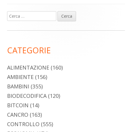
Ricerca
Barra
per:
laterale
principale
CATEGORIE
ALIMENTAZIONE
(160)
AMBIENTE
(156)
BAMBINI
(355)
BIODECODIFICA
(120)
BITCOIN
(14)
CANCRO
(163)
CONTROLLO
(555)