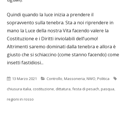
Quindi quando la luce inizia a prendere il
sopravvento sulla tenebra. Sta a noi riprendere in
mano la Luce della nostra Vita facendo valere la
Costituzione e i Diritti inviolabili dell’uomo!
Altrimenti saremo dominati dalla tenebra e allora è
giusto che si schiaccino (come stanno facendo) come
insetti fastidiosi...
Pubblicato
Categorie
Tag
13 Marzo 2021
Controllo
,
Massoneria
,
NWO
,
Politica
chiusura italia
,
costituzione
,
dittatura
,
festa di pesach
,
pasqua
,
regioni in rosso