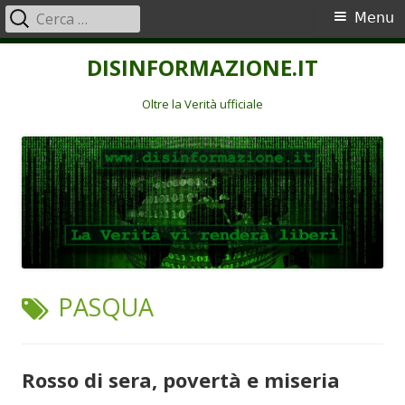
Ricerca
Menu
Menu
per:
principale
Vai
DISINFORMAZIONE.IT
al
contenuto
Oltre la Verità ufficiale
TAG:
PASQUA
Rosso di sera, povertà e miseria