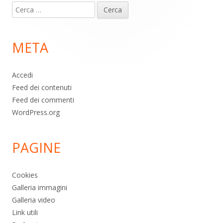
Ricerca
piè
per:
di
META
pagina
Accedi
Feed dei contenuti
Feed dei commenti
WordPress.org
PAGINE
Cookies
Galleria immagini
Galleria video
Link utili