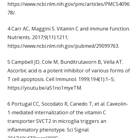
https://www.ncbi.nlm.nih.gov/pmc/articles/PMC54096
78/.
4 Carr AC, Maggini S. Vitamin C and immune function.
Nutrients. 2017;9(11):1211;
https://www.ncbi.nlm.nih.gov/pubmed/29099763.
5 Campbell JD, Cole M, Bunditrutavorn B, Vella AT.
Ascorbic acid is a potent inhibitor of various forms of
T cell apoptosis. Cell Immunol. 1999;194(1):1–5;
https://youtu.be/aS1no1myeTM.
6 Portugal CC, Socodato R, Canedo T, et al. Caveolin-
1-mediated internalization of the vitamin C
transporter SVCT2 in microglia triggers an
inflammatory phenotype. Sci Signal.