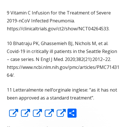
9 Vitamin C Infusion for the Treatment of Severe
2019-nCoV Infected Pneumonia.
https://clinicaltrials.gov/ct2/show/NCT04264533.
10 Bhatraju PK, Ghassemieh BJ, Nichols M, et al.
Covid-19 in critically ill patients in the Seattle Region
– case series. N Engl J Med. 2020;382(21):2012–22.
https://www.ncbi.nlm.nih.gov/pmc/articles/PMC71431
64/.
11 Letteralmente nell’orginale inglese: “as it has not
been approved as a standard treatment”.
C
Apre
Apre
Apre
Apre
Apre
o
in
in
in
in
in