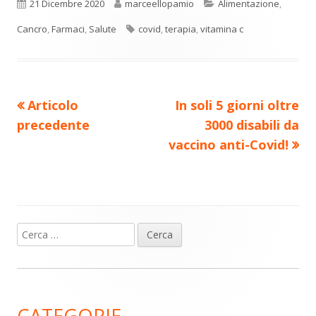
n
una
una
una
una
una
Pubblicato
Autore
Categorie
21 Dicembre 2020
marceellopamio
Alimentazione
,
di
nuova
nuova
nuova
nuova
nuova
Tag
Cancro
,
Farmaci
,
Salute
covid
,
terapia
,
vitamina c
vi
finestra
finestra
finestra
finestra
finestra
di
Precedente
Nuovo
Articolo
In soli 5 giorni oltre
Navigazione
articolo:
articolo:
precedente
3000 disabili da
articoli
vaccino anti-Covid!
Ricerca
Barra
per:
laterale
principale
CATEGORIE