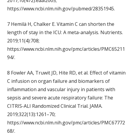
2017;10(472):eaal2005;
https://www.ncbi.nlm.nih.gov/pubmed/28351945.
7 Hemilä H, Chalker E. Vitamin C can shorten the
length of stay in the ICU: A meta-analysis. Nutrients.
2019;11(4):708;
https://www.ncbi.nlm.nih.gov/pmc/articles/PMC65211
94/.
8 Fowler AA, Truwit JD, Hite RD, et al. Effect of vitamin
C infusion on organ failure and biomarkers of
inflammation and vascular injury in patients with
sepsis and severe acute respiratory failure: The
CITRIS-ALI Randomized Clinical Trial. JAMA.
2019;322(13):1261–70;
https://www.ncbi.nlm.nih.gov/pmc/articles/PMC67772
68/.