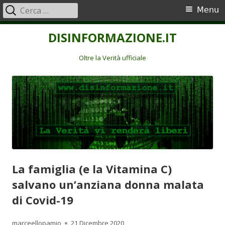
Ricerca
Menu
Menu
per:
principale
Vai
DISINFORMAZIONE.IT
al
contenuto
Oltre la Verità ufficiale
La famiglia (e la Vitamina C)
salvano un’anziana donna malata
di Covid-19
Autore
Pubblicato
marceellopamio
21 Dicembre 2020