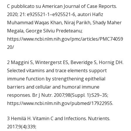
C pubblicato su American Journal of Case Reports.
2020; 21: e925521-1–e925521-6, autori Hafiz
Muhammad Waqas Khan, Niraj Parikh, Shady Maher
Megala, George Silviu Predeteanu;
https://www.ncbi.nlm.nih.gov/pmc/articles/PMC74059
20/
2 Maggini S, Wintergerst ES, Beveridge S, Hornig DH.
Selected vitamins and trace elements support
immune function by strengthening epithelial
barriers and cellular and humoral immune
responses. Br J Nutr. 2007;98(Suppl. 1):S29–35;
https://www.ncbi.nlm.nih.gov/pubmed/17922955.
3 Hemilä H. Vitamin C and Infections. Nutrients.
2017;9(4):339;