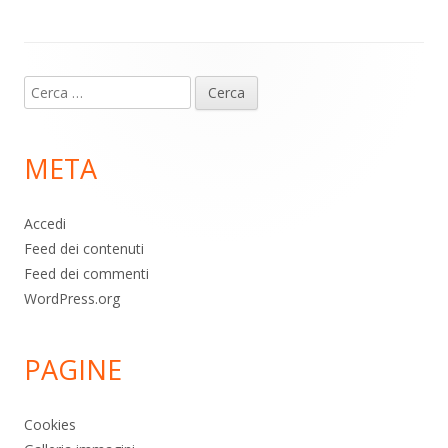
p
k
Contenuto
Ricerca
piè
per:
di
META
pagina
Accedi
Feed dei contenuti
Feed dei commenti
WordPress.org
PAGINE
Cookies