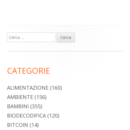
Ricerca
Barra
per:
laterale
principale
CATEGORIE
ALIMENTAZIONE
(160)
AMBIENTE
(156)
BAMBINI
(355)
BIODECODIFICA
(120)
BITCOIN
(14)