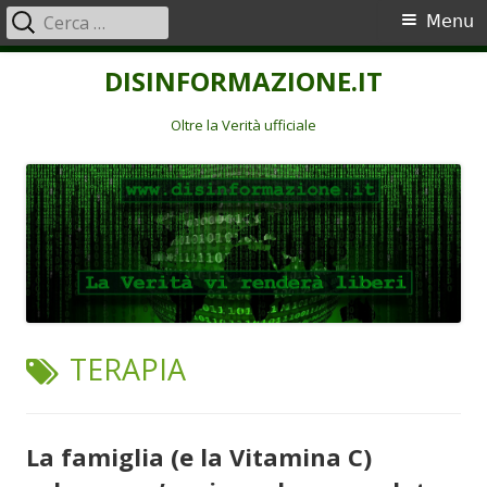
Ricerca
Menu
Menu
per:
principale
Vai
DISINFORMAZIONE.IT
al
contenuto
Oltre la Verità ufficiale
TAG:
TERAPIA
La famiglia (e la Vitamina C)