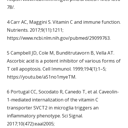
78/.
4 Carr AC, Maggini S. Vitamin C and immune function.
Nutrients. 2017;9(11):1211;
https://www.ncbi.nlm.nih.gov/pubmed/29099763.
5 Campbell JD, Cole M, Bunditrutavorn B, Vella AT.
Ascorbic acid is a potent inhibitor of various forms of
T cell apoptosis. Cell Immunol. 1999;194(1):1–5;
https://youtu.be/aS1no1myeTM.
6 Portugal CC, Socodato R, Canedo T, et al. Caveolin-
1-mediated internalization of the vitamin C
transporter SVCT2 in microglia triggers an
inflammatory phenotype. Sci Signal.
2017;10(472):eaal2005;