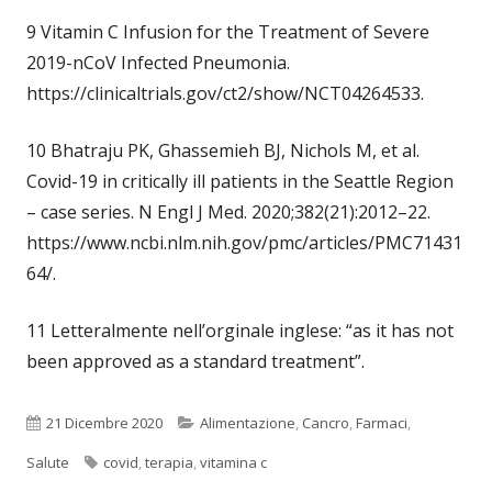
9 Vitamin C Infusion for the Treatment of Severe
2019-nCoV Infected Pneumonia.
https://clinicaltrials.gov/ct2/show/NCT04264533.
10 Bhatraju PK, Ghassemieh BJ, Nichols M, et al.
Covid-19 in critically ill patients in the Seattle Region
– case series. N Engl J Med. 2020;382(21):2012–22.
https://www.ncbi.nlm.nih.gov/pmc/articles/PMC71431
64/.
11 Letteralmente nell’orginale inglese: “as it has not
been approved as a standard treatment”.
Pubblicato
Categorie
21 Dicembre 2020
Alimentazione
,
Cancro
,
Farmaci
,
Tag
Salute
covid
,
terapia
,
vitamina c