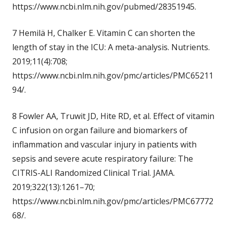
https://www.ncbi.nlm.nih.gov/pubmed/28351945.
7 Hemilä H, Chalker E. Vitamin C can shorten the
length of stay in the ICU: A meta-analysis. Nutrients.
2019;11(4):708;
https://www.ncbi.nlm.nih.gov/pmc/articles/PMC65211
94/.
8 Fowler AA, Truwit JD, Hite RD, et al. Effect of vitamin
C infusion on organ failure and biomarkers of
inflammation and vascular injury in patients with
sepsis and severe acute respiratory failure: The
CITRIS-ALI Randomized Clinical Trial. JAMA.
2019;322(13):1261–70;
https://www.ncbi.nlm.nih.gov/pmc/articles/PMC67772
68/.