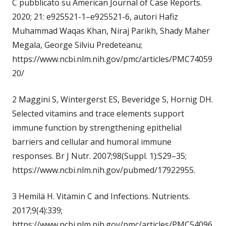
C pubblicato su American Journal of Case Reports.
2020; 21: e925521-1–e925521-6, autori Hafiz
Muhammad Waqas Khan, Niraj Parikh, Shady Maher
Megala, George Silviu Predeteanu;
https://www.ncbi.nlm.nih.gov/pmc/articles/PMC74059
20/
2 Maggini S, Wintergerst ES, Beveridge S, Hornig DH.
Selected vitamins and trace elements support
immune function by strengthening epithelial
barriers and cellular and humoral immune
responses. Br J Nutr. 2007;98(Suppl. 1):S29–35;
https://www.ncbi.nlm.nih.gov/pubmed/17922955.
3 Hemilä H. Vitamin C and Infections. Nutrients.
2017;9(4):339;
https://www.ncbi.nlm.nih.gov/pmc/articles/PMC54096