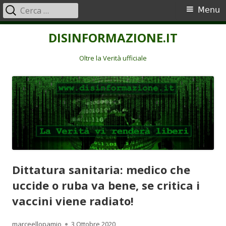
Ricerca
Menu
Menu
per:
principale
Vai
DISINFORMAZIONE.IT
al
contenuto
Oltre la Verità ufficiale
Dittatura sanitaria: medico che
uccide o ruba va bene, se critica i
vaccini viene radiato!
Autore
Pubblicato
marceellopamio
3 Ottobre 2020