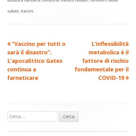
vi
finestra
finestra
finestra
finestra
finestra
dittatura sanitaria
,
medicina
,
medico radiato
,
ministero della
di
salute
,
Vaccini
Precedente
Nuovo
“Vaccino per tutti o
L’inflessibilità
Navigazione
articolo:
articolo:
sarà il disastro”.
metabolica è il
articoli
L’apocalittico Gates
fattore di rischio
continua a
fondamentale per il
farneticare
COVID-19
Ricerca
Barra
per:
laterale