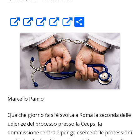
C
Apre
Apre
Apre
Apre
Apre
o
in
in
in
in
in
n
una
una
una
una
una
di
nuova
nuova
nuova
nuova
nuova
vi
finestra
finestra
finestra
finestra
finestra
di
Marcello Pamio
Qualche giorno fa si è svolta a Roma la seconda delle
udienze del processo presso la Ceeps, la
Commissione centrale per gli esercenti le professioni