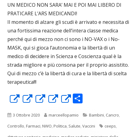
UN MEDICO NON SARA’ MAI E POI MAI LIBERO DI
PRATICARE L’ARS MEDICANDI!
Il momento di alzare gli scudi è arrivato e necessita di
una fortissima reazione dell’intera classe medica
perché qui di mezzo non ci sono i NO-VAX o i No-
MASK, qui si gioca l’autonomia e la libertà di un
medico di decidere in Scienza e Coscienza qual è la
strada migliore e più consona per il proprio assistito.
Qui di mezzo c’è la libertà di cura e la libertà di scelta
terapeutica!!!
C
Apre
Apre
Apre
Apre
Apre
o
in
in
in
in
in
n
una
una
una
una
una
Pubblicato
Autore
Categorie
3 Ottobre 2020
marceellopamio
Bambini
,
Cancro
,
di
nuova
nuova
nuova
nuova
nuova
Tag
Controllo
,
Farmaci
,
NWO
,
Politica
,
Salute
,
Vaccini
ceeps
,