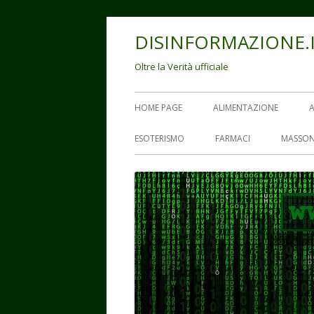
Vai
DISINFORMAZIONE.
al
contenuto
Oltre la Verità ufficiale
Menu
HOME PAGE
ALIMENTAZIONE
principale
ESOTERISMO
FARMACI
MASSON