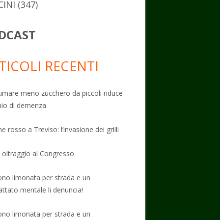
CINI
(347)
DCAST
TICOLI RECENTI
mare meno zucchero da piccoli riduce
schio di demenza
e rosso a Treviso: l’invasione dei grilli
: oltraggio al Congresso
no limonata per strada e un
attato mentale li denuncia!
no limonata per strada e un