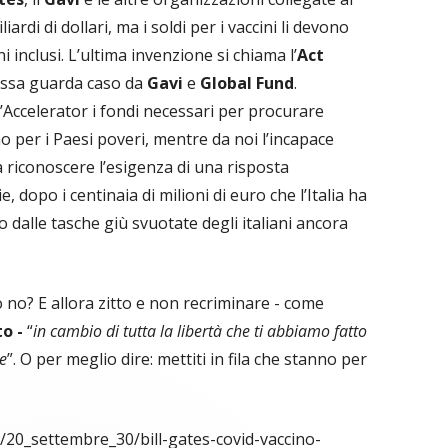
ardi di dollari, ma i soldi per i vaccini li devono
i inclusi. L’ultima invenzione si chiama l’
Act
mossa guarda caso da
Gavi
e
Global Fund
.
’Accelerator i fondi necessari per procurare
ino per i Paesi poveri, mentre da noi l’incapace
 a riconoscere l’esigenza di una risposta
e, dopo i centinaia di milioni di euro che l’Italia ha
o dalle tasche giù svuotate degli italiani ancora
o no? E allora zitto e non recriminare - come
o -
“
in cambio di tutta la libertà che ti abbiamo fatto
re
”. O per meglio dire: mettiti in fila che stanno per
ri/20_settembre_30/bill-gates-covid-vaccino-