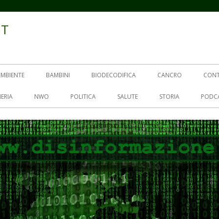
IT
AMBIENTE
BAMBINI
BIODECODIFICA
CANCRO
CON
ERIA
NWO
POLITICA
SALUTE
STORIA
PODC