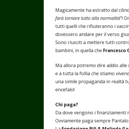
Magicamente ha estratto dal cilind
farà tornare tutto alla normalità
”! O
tutti quelli che rifiuteranno i vacc
dovessero andare per il verso gius
Sono riusciti a mettere tutti contr
bambini, in quella che
Francesco 
Ma allora potremo dire addio alle 
e a tutta la follia che stiamo viv
una simile propaganda in realtà tut
encefalo!
Chi paga?
Da dove vengono i finanziamenti n
Ovviamente paga sempre Pantalone,
La
Fondazione Bill & Melinda Ga