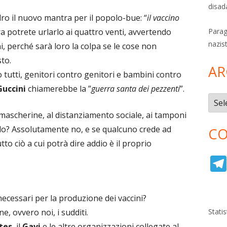
disad
ro il nuovo mantra per il popolo-bue: “
il vaccino
ra potrete urlarlo ai quattro venti, avvertendo
Parag
nazis
ini, perché sarà loro la colpa se le cose non
to.
AR
o tutti, genitori contro genitori e bambini contro
Guccini
chiamerebbe la ”
guerra santa dei pezzenti
”.
Archi
mascherine, al distanziamento sociale, ai tamponi
endo? Assolutamente no, e se qualcuno crede ad
CO
to ciò a cui potrà dire addio è il proprio
ecessari per la produzione dei vaccini?
 ovvero noi, i sudditi.
Stati
tes
, il
Gavi
e le altre organizzazioni collegate al