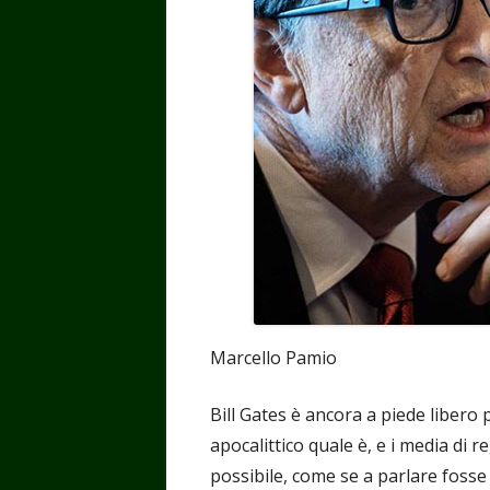
finestra
finestra
finestra
finest
fin
Marcello Pamio
Bill Gates è ancora a piede libero 
apocalittico quale è, e i media di
possibile, come se a parlare fosse 