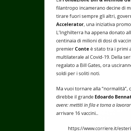
filantropo incamerano decine di mili
tirare fuori sempre gli altri, govern
Accelerator
, una iniziativa pro
L’Inghilterra ha appena donato all
centinaia di milioni di dosi di vacc
premier
Conte
è stato tra i primi
multilaterale al Covid-19. Della seri
regalato a Bill Gates, ora uscirann
soldi per i soliti noti.
Ma vuoi tornare alla “normalità”, 
direbbe il grande
Edoardo Bennat
avere: mettiti in fila e torna a lavora
arrivare 16 vaccini...
https://www.corriere.it/este