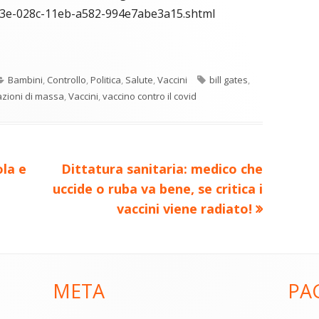
3b3e-028c-11eb-a582-994e7abe3a15.shtml
C
re
o
Categorie
Tag
Bambini
,
Controllo
,
Politica
,
Salute
,
Vaccini
bill gates
,
n
a
azioni di massa
,
Vaccini
,
vaccino contro il covid
di
ova
vi
ra
estra
di
Nuovo
la e
Dittatura sanitaria: medico che
articolo:
uccide o ruba va bene, se critica i
vaccini viene radiato!
META
PA