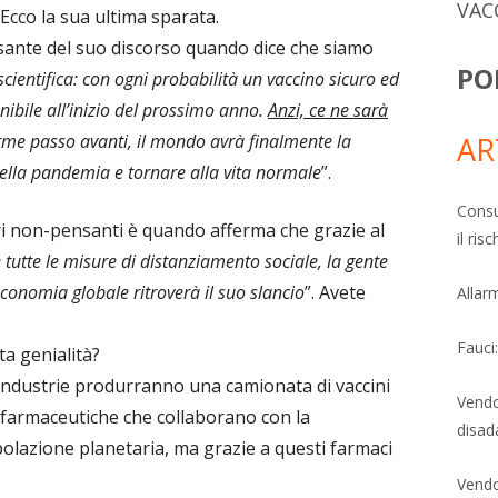
VAC
 Ecco la sua ultima sparata.
sante del suo discorso quando dice che siamo
PO
scientifica: con ogni probabilità un vaccino sicuro ed
nibile all’inizio del prossimo anno.
Anzi, ce ne sarà
rme passo avanti, il mondo avrà finalmente la
AR
della pandemia e tornare alla vita normale
”.
Consu
eri non-pensanti è quando afferma che grazie al
il ri
 tutte le misure di distanziamento sociale, la gente
conomia globale ritroverà il suo slancio
”. Avete
Allarm
Fauci
a genialità?
 industrie produrranno una camionata di vaccini
Vendo
à farmaceutiche che collaborano con la
disad
olazione planetaria, ma grazie a questi farmaci
Vendo