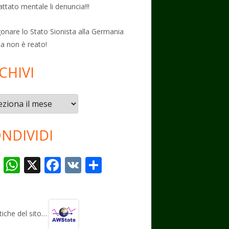
attato mentale li denuncia!!!
onare lo Stato Sionista alla Germania
ta non è reato!
CHIVI
vi
NDIVIDI
T
W
X
F
V
C
el
h
ac
K
o
e
at
e
n
gr
s
b
di
stiche del sito…