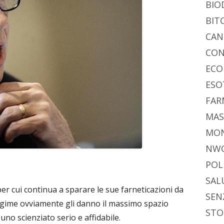
vi
ra
estra
BIO
di
BIT
CAN
CON
ECO
ESO
FAR
MAS
MO
NW
POL
SAL
per cui continua a sparare le sue farneticazioni da
SEN
 regime ovviamente gli danno il massimo spazio
STO
uno scienziato serio e affidabile.