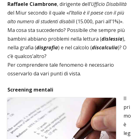
Raffaele Ciambrone
, dirigente dell’
Ufficio Disabilità
del Miur secondo il quale «
l’Italia è il paese con il più
alto numero di studenti disabili
(15.000, pari all’1%)».
Ma cosa sta succedendo? Possibile che sempre più
bambini abbiano problemi nella lettura (
dislessia
),
nella grafia (
disgrafia
) e nel calcolo (
discalculia
)? O
c’è qualcos’altro?
Per comprendere tale fenomeno è necessario
osservarlo da vari punti di vista.
Screening mentali
Il
pri
mo
è
leg