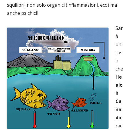
squilibri, non solo organici (infiammazioni, ecc.) ma
anche psichici!
Sar
à
un
cas
o
che
He
alt
h
Ca
na
da
rac