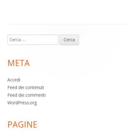
m
p
o
di
p
k
Contenuto
Ricerca
piè
per:
di
META
pagina
Accedi
Feed dei contenuti
Feed dei commenti
WordPress.org
PAGINE