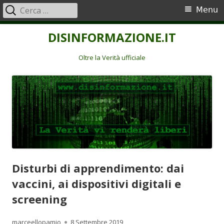
Ricerca
Menu
Menu
per:
principale
Vai
DISINFORMAZIONE.IT
al
contenuto
Oltre la Verità ufficiale
Disturbi di apprendimento: dai
vaccini, ai dispositivi digitali e
screening
Autore
Pubblicato
marceellopamio
8 Settembre 2019