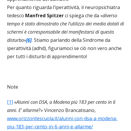
Per quanto riguarda l’iperattività, il neuropsichiatra
tedesco
Manfred Spitzer
ci spiega che da «
diverso
tempo è stato dimostrato che l’utilizzo dei media dotati di
schermi è corresponsabile del manifestarsi di questo
disturbo»
[6]
.
Stiamo parlando della Sindrome da
iperattività (adhd), figuriamoci se ciò non vero anche
per tutti i disturbi di apprendimento!
Note
[1]
«
Alunni con DSA, a Modena più 183 per cento in 6
anni. E’ allarme
?» Vincenzo Brancatisano,
www.orizzontescuola.it/alunni-con-dsa-a-modena-
piu-183-per-cento-in-6-anni-e-allarme/