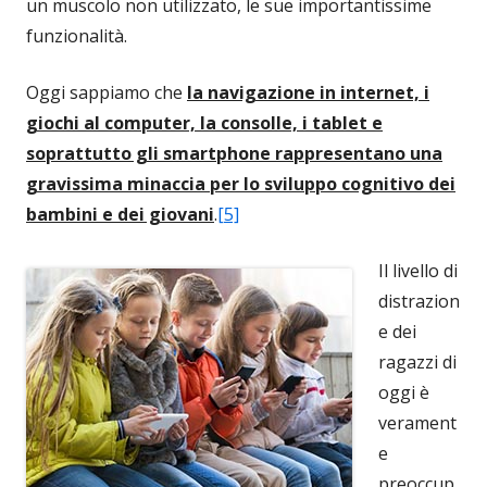
un muscolo non utilizzato, le sue importantissime
funzionalità.
Oggi sappiamo che
la navigazione in internet, i
giochi al computer, la consolle, i tablet e
soprattutto gli smartphone rappresentano una
gravissima minaccia per lo sviluppo cognitivo dei
bambini e dei giovani
.
[5]
Il livello di
distrazion
e dei
ragazzi di
oggi è
verament
e
preoccup