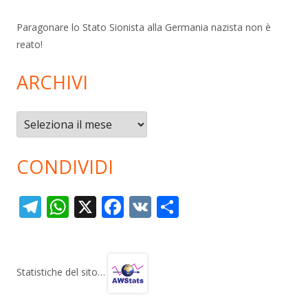
Paragonare lo Stato Sionista alla Germania nazista non è
reato!
ARCHIVI
Archivi
CONDIVIDI
T
W
X
F
V
C
el
h
ac
K
o
e
at
e
n
gr
s
b
di
Statistiche del sito…
a
A
o
vi