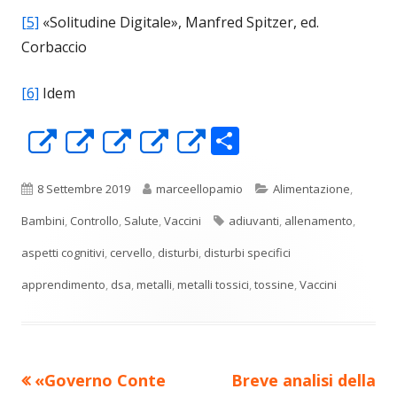
[5]
«Solitudine Digitale», Manfred Spitzer, ed.
Corbaccio
[6]
Idem
C
Apre
Apre
Apre
Apre
Apre
o
in
in
in
in
in
n
una
una
una
una
una
Pubblicato
Autore
Categorie
8 Settembre 2019
marceellopamio
Alimentazione
,
di
nuova
nuova
nuova
nuova
nuova
Tag
Bambini
,
Controllo
,
Salute
,
Vaccini
adiuvanti
,
allenamento
,
vi
finestra
finestra
finestra
finestra
finestra
aspetti cognitivi
,
cervello
,
disturbi
,
disturbi specifici
di
apprendimento
,
dsa
,
metalli
,
metalli tossici
,
tossine
,
Vaccini
Precedente
Nuovo
«Governo Conte
Breve analisi della
Navigazione