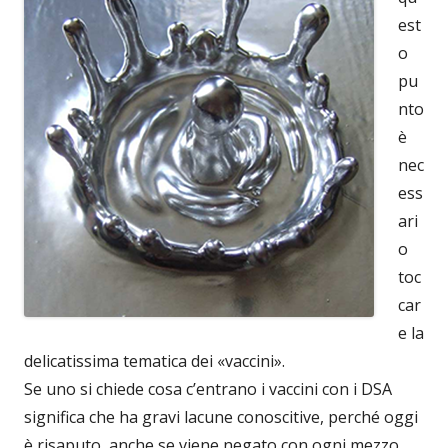
est
o
pu
nto
è
nec
ess
ari
o
toc
car
e la
delicatissima tematica dei «vaccini».
Se uno si chiede cosa c’entrano i vaccini con i DSA
significa che ha gravi lacune conoscitive, perché oggi
è risaputo, anche se viene negato con ogni mezzo,