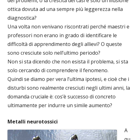
dei problemi, o la crescita dei casi è solo un’illusione
ottica dovuta ad una sempre più leggerezza nella
diagnostica?
Una volta non venivano riscontrati perché maestri e
professori non erano in grado di identificare le
difficoltà di apprendimento degli allievi? O queste
sono cresciute solo nell’ultimo periodo?
Non si sta dicendo che non esista il problema, si sta
solo cercando di comprendere il fenomeno.
Quindi se diamo per vera l’ultima ipotesi, e cioè che i
disturbi sono realmente cresciuti negli ultimi anni, la
domanda cruciale è: cos’è successo di concreto
ultimamente per indurre un simile aumento?
Metalli neurotossici
A
qu