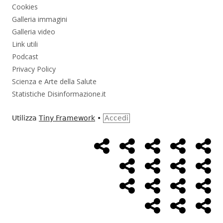
Cookies
Galleria immagini
Galleria video
Link utili
Podcast
Privacy Policy
Scienza e Arte della Salute
Statistiche Disinformazione.it
Utilizza
Tiny Framework
•
Accedi
Home
Alimentazione
Ambiente
Bambini
Bio
Menù
Page
social
Cancro
Controllo
Economia
Eso
link
Farmaci
Massoneria
NWO
Poli
Salute
Storia
Pod