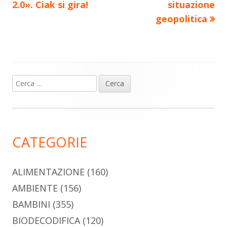
articolo:
articolo:
2.0». Ciak si gira!
situazione
articoli
geopolitica
Ricerca
Barra
per:
laterale
principale
CATEGORIE
ALIMENTAZIONE
(160)
AMBIENTE
(156)
BAMBINI
(355)
BIODECODIFICA
(120)