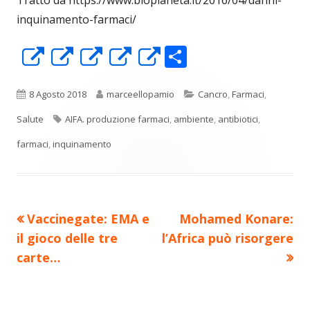
inquinamento-farmaci/
C
Apre
Apre
Apre
Apre
Apre
o
in
in
in
in
in
n
una
una
una
una
una
Pubblicato
Autore
Categorie
8 Agosto 2018
marceellopamio
Cancro
,
Farmaci
,
di
nuova
nuova
nuova
nuova
nuova
Tag
Salute
AIFA. produzione farmaci
,
ambiente
,
antibiotici
,
vi
finestra
finestra
finestra
finestra
finestra
farmaci
,
inquinamento
di
Precedente
Nuovo
Vaccinegate: EMA e
Mohamed Konare:
Navigazione
articolo:
articolo:
il gioco delle tre
l’Africa può risorgere
articoli
carte…