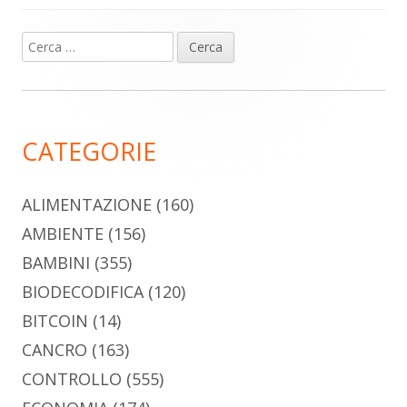
Ricerca
Barra
per:
laterale
principale
CATEGORIE
ALIMENTAZIONE
(160)
AMBIENTE
(156)
BAMBINI
(355)
BIODECODIFICA
(120)
BITCOIN
(14)
CANCRO
(163)
CONTROLLO
(555)