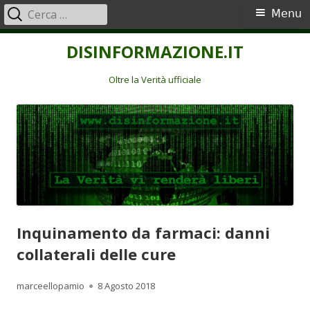
Ricerca
Menu
Menu
per:
principale
Vai
DISINFORMAZIONE.IT
al
contenuto
Oltre la Verità ufficiale
Inquinamento da farmaci: danni
collaterali delle cure
Autore
Pubblicato
marceellopamio
8 Agosto 2018