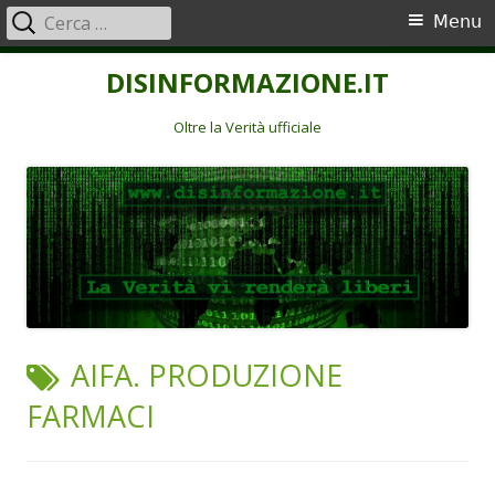
Ricerca
Menu
Menu
per:
principale
Vai
DISINFORMAZIONE.IT
al
contenuto
Oltre la Verità ufficiale
TAG:
AIFA. PRODUZIONE
FARMACI