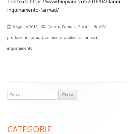
Tratto da https://www.biopianeta.it/2016/04/danni-
inquinamento-farmaci/
Pubblicato
Categorie
Tag
8 Agosto 2018
Cancro
,
Farmaci
,
Salute
AIFA.
produzione farmaci
,
ambiente
,
antibiotici
,
farmaci
,
inquinamento
Ricerca
Barra
per:
laterale
principale
CATEGORIE