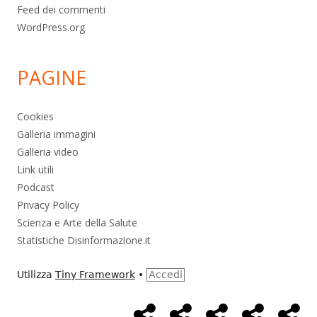
Feed dei commenti
WordPress.org
PAGINE
Cookies
Galleria immagini
Galleria video
Link utili
Podcast
Privacy Policy
Scienza e Arte della Salute
Statistiche Disinformazione.it
Utilizza
Tiny Framework
•
Accedi
Home
Alimentazione
Ambiente
Bambini
Bio
Menù