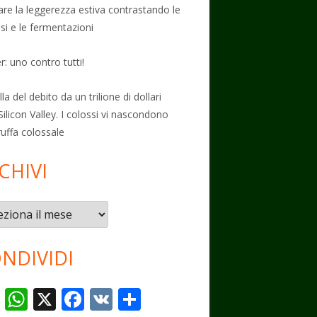
vare la leggerezza estiva contrastando le
osi e le fermentazioni
: uno contro tutti!
la del debito da un trilione di dollari
Silicon Valley. I colossi vi nascondono
ruffa colossale
CHIVI
vi
NDIVIDI
T
W
X
F
V
C