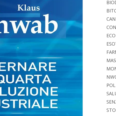
BIO
BIT
CAN
CON
ECO
ESO
FAR
MAS
MO
NW
POL
SAL
SEN
STO