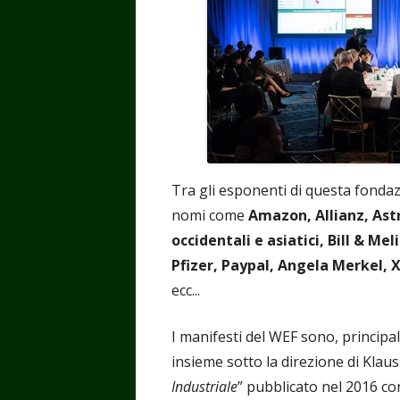
Tra gli esponenti di questa fondaz
nomi come
Amazon, Allianz, Ast
occidentali e asiatici, Bill & M
Pfizer, Paypal, Angela Merkel, X
ecc...
I manifesti del WEF sono, principal
insieme sotto la direzione di Klaus
Industriale
” pubblicato nel 2016 co