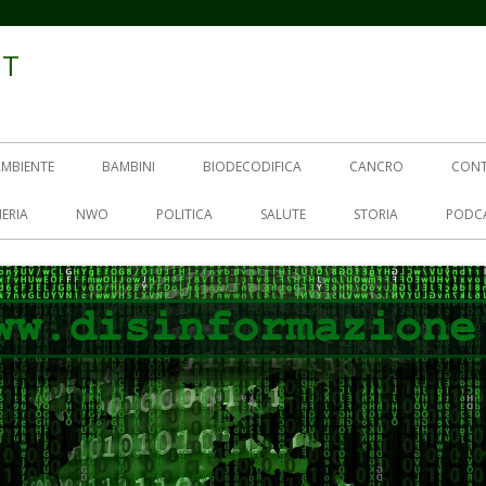
IT
AMBIENTE
BAMBINI
BIODECODIFICA
CANCRO
CON
ERIA
NWO
POLITICA
SALUTE
STORIA
PODC