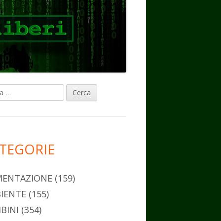
ca
rra
erale
ncipale
TEGORIE
MENTAZIONE
(159)
IENTE
(155)
BINI
(354)