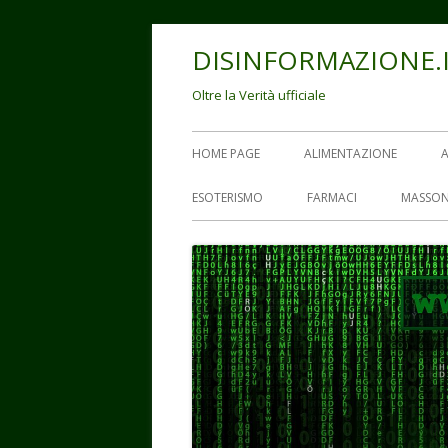
Vai
DISINFORMAZIONE.
al
contenuto
Oltre la Verità ufficiale
Menu
HOME PAGE
ALIMENTAZIONE
principale
ESOTERISMO
FARMACI
MASSON