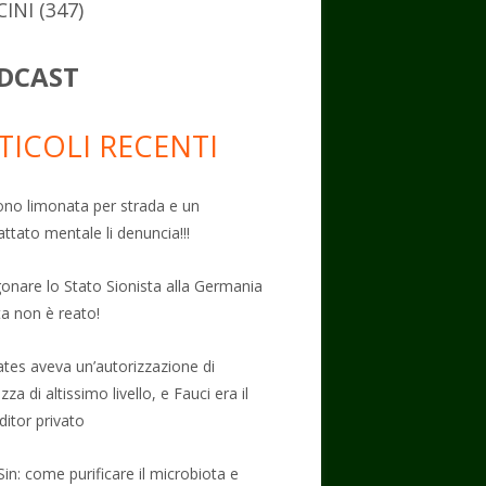
CINI
(347)
DCAST
TICOLI RECENTI
no limonata per strada e un
attato mentale li denuncia!!!
onare lo Stato Sionista alla Germania
ta non è reato!
Gates aveva un’autorizzazione di
zza di altissimo livello, e Fauci era il
ditor privato
Sin: come purificare il microbiota e