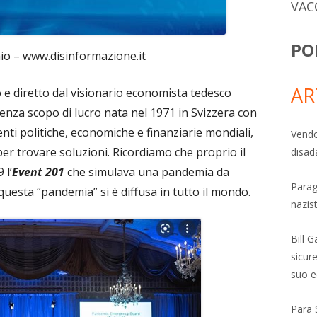
VAC
PO
o – www.disinformazione.it
AR
e diretto dal visionario economista tedesco
nza scopo di lucro nata nel 1971 in Svizzera con
enti politiche, economiche e finanziarie mondiali,
Vendo
per trovare soluzioni. Ricordiamo che proprio il
disad
 l’
Event 201
che simulava una pandemia da
Parag
questa “pandemia” si è diffusa in tutto il mondo.
nazis
Bill 
sicure
suo e
Para 