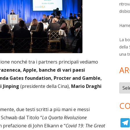
ritro
disbi
Hamer
La bol
della 
una t
ione nonché tra i partners principali vediamo
AR
razeneca, Apple, banche di vari paesi
elinda Gates foundation, Procter and Gamble,
i Jinping
(presidente della Cina),
Mario Draghi
Archi
CO
mente, due testi scritti a più mani e messi
 Schwab dal Titolo “
La Quarta Rivoluzione
n prefazione di John Elkann e “
Covid 19: The Great