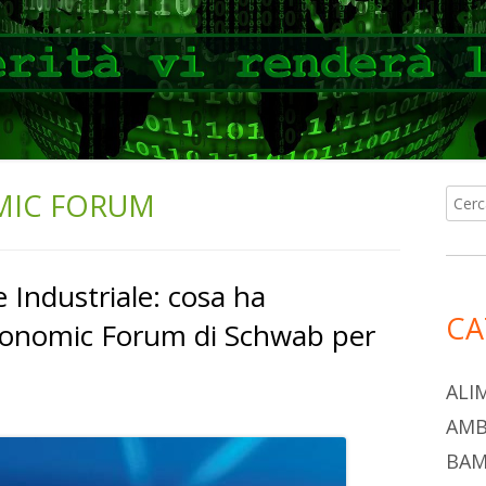
IC FORUM
Ricer
Ba
per:
lat
 Industriale: cosa ha
pri
CA
 Economic Forum di Schwab per
ALI
AMB
BAM