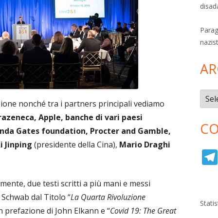
disad
Parag
nazis
AR
Archi
ione nonché tra i partners principali vediamo
razeneca, Apple, banche di vari paesi
CO
elinda Gates foundation, Procter and Gamble,
i Jinping
(presidente della Cina),
Mario Draghi
mente, due testi scritti a più mani e messi
 Schwab dal Titolo “
La Quarta Rivoluzione
Stati
n prefazione di John Elkann e “
Covid 19: The Great