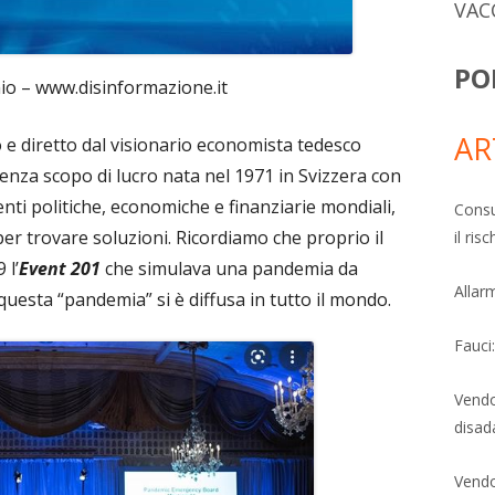
VAC
PO
o – www.disinformazione.it
AR
e diretto dal visionario economista tedesco
nza scopo di lucro nata nel 1971 in Svizzera con
enti politiche, economiche e finanziarie mondiali,
Consu
per trovare soluzioni. Ricordiamo che proprio il
il ri
 l’
Event 201
che simulava una pandemia da
Allarm
questa “pandemia” si è diffusa in tutto il mondo.
Fauci
Vendo
disad
Vendo