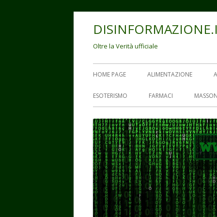
Vai
DISINFORMAZIONE.
al
contenuto
Oltre la Verità ufficiale
Menu
HOME PAGE
ALIMENTAZIONE
principale
ESOTERISMO
FARMACI
MASSON