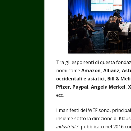
Tra gli esponenti di questa fondaz
nomi come
Amazon, Allianz, Ast
occidentali e asiatici, Bill & M
Pfizer, Paypal, Angela Merkel, X
ecc...
I manifesti del WEF sono, principal
insieme sotto la direzione di Klaus
Industriale
” pubblicato nel 2016 co