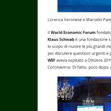
Lorenza Veronese e Marcello Pami
Il
World Economic Forum
fondato 
Klaus Schwab
è una fondazione se
lo scopo di riunire le più grandi m
per discutere questioni urgenti e 
WEF
aveva ospitato a Ottobre 2019
Coronavirus. Di fatto, poco dopo, 