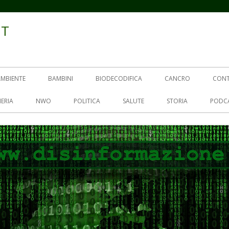
IT
AMBIENTE
BAMBINI
BIODECODIFICA
CANCRO
CON
ERIA
NWO
POLITICA
SALUTE
STORIA
PODC