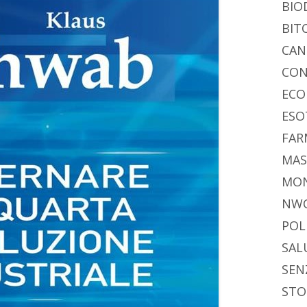
BIO
BIT
CAN
CON
ECO
ESO
FAR
MAS
MO
NW
POL
SAL
SEN
STO