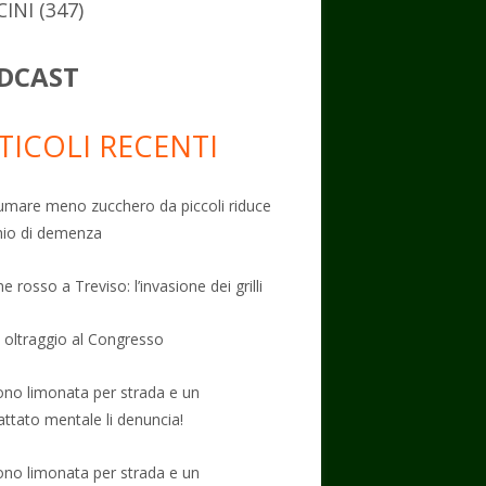
CINI
(347)
DCAST
TICOLI RECENTI
mare meno zucchero da piccoli riduce
schio di demenza
e rosso a Treviso: l’invasione dei grilli
: oltraggio al Congresso
no limonata per strada e un
attato mentale li denuncia!
no limonata per strada e un