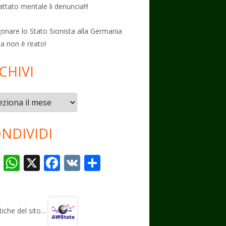
attato mentale li denuncia!!!
onare lo Stato Sionista alla Germania
ta non è reato!
CHIVI
vi
NDIVIDI
T
W
X
F
V
C
el
h
ac
K
o
e
at
e
n
gr
s
b
di
stiche del sito…