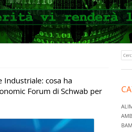
Ricer
Ba
per:
lat
 Industriale: cosa ha
pri
CA
 Economic Forum di Schwab per
ALI
AMB
BAM