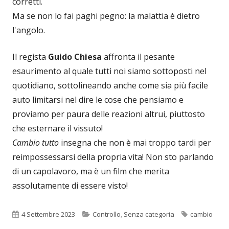
corretti.
Ma se non lo fai paghi pegno: la malattia è dietro
l'angolo.
Il regista
Guido Chiesa
affronta il pesante
esaurimento al quale tutti noi siamo sottoposti nel
quotidiano, sottolineando anche come sia più facile
auto limitarsi nel dire le cose che pensiamo e
proviamo per paura delle reazioni altrui, piuttosto
che esternare il vissuto!
Cambio tutto
insegna che non è mai troppo tardi per
reimpossessarsi della propria vita! Non sto parlando
di un capolavoro, ma è un film che merita
assolutamente di essere visto!
Pubblicato
Categorie
Tag
4 Settembre 2023
Controllo
,
Senza categoria
cambio