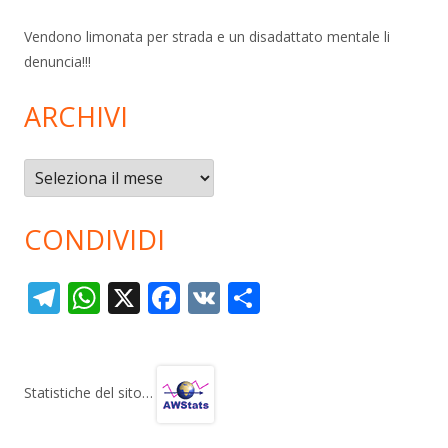
Vendono limonata per strada e un disadattato mentale li
denuncia!!!
ARCHIVI
Archivi
CONDIVIDI
T
W
X
F
V
C
el
h
ac
K
o
e
at
e
n
gr
s
b
di
Statistiche del sito…
a
A
o
vi