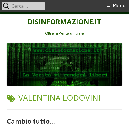
Ricerca
Menu
Menu
per:
principale
Vai
DISINFORMAZIONE.IT
al
contenuto
Oltre la Verità ufficiale
TAG:
VALENTINA LODOVINI
Cambio tutto…