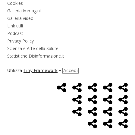
Cookies
Galleria immagini
Galleria video
Link utili
Podcast
Privacy Policy
Scienza e Arte della Salute
Statistiche Disinformazione.it
Utilizza
Tiny Framework
•
Accedi
Home
Alimentazione
Ambiente
Bambini
Bio
Menù
Page
social
Cancro
Controllo
Economia
Eso
link
Farmaci
Massoneria
NWO
Poli
Salute
Storia
Pod