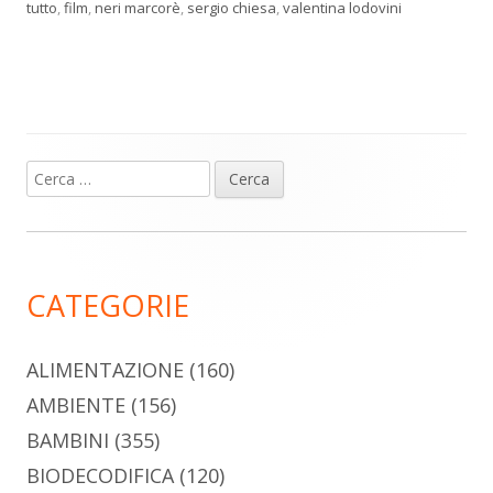
tutto
,
film
,
neri marcorè
,
sergio chiesa
,
valentina lodovini
Ricerca
Barra
per:
laterale
principale
CATEGORIE
ALIMENTAZIONE
(160)
AMBIENTE
(156)
BAMBINI
(355)
BIODECODIFICA
(120)