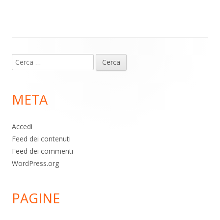
m
p
o
di
p
k
Contenuto
Ricerca
piè
per:
di
META
pagina
Accedi
Feed dei contenuti
Feed dei commenti
WordPress.org
PAGINE