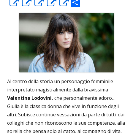
C
Apre
Apre
Apre
Apre
Apre
o
in
in
in
in
in
n
una
una
una
una
una
di
nuova
nuova
nuova
nuova
nuova
vi
finestra
finestra
finestra
finestra
finestra
di
Al centro della storia un personaggio femminile
interpretato magistralmente dalla bravissima
Valentina Lodovini,
che personalmente adoro...
Giulia è la classica donna che vive in funzione degli
altri. Subisce continue vessazioni da parte di tutti: dai
colleghi che non riconoscono le sue competenze, alla
sorella che pensa solo al gatto, al compagno di vita,