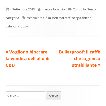
o
in
in
in
in
in
n
una
una
una
una
una
Pubblicato
Autore
Categorie
4 Settembre 2023
marceellopamio
Controllo
,
Senza
di
nuova
nuova
nuova
nuova
nuova
Tag
categoria
cambio tutto
,
film
,
neri marcorè
,
sergio chiesa
,
vi
finestra
finestra
finestra
finestra
finestra
valentina lodovini
di
Precedente
Nuovo
Vogliono bloccare
Bulletproof: il caffè
Navigazione
articolo:
articolo:
la vendita dell’olio di
chetogenico
articoli
CBD
strabiliante
Ricerca
Barra
per: