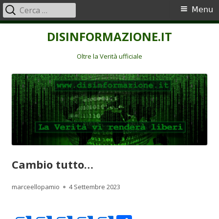
Ricerca
Menu
Menu
per:
principale
Vai
DISINFORMAZIONE.IT
al
contenuto
Oltre la Verità ufficiale
Cambio tutto…
Autore
Pubblicato
marceellopamio
4 Settembre 2023