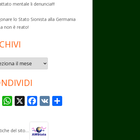
attato mentale li denuncia!!!
onare lo Stato Sionista alla Germania
ta non è reato!
CHIVI
vi
NDIVIDI
T
W
X
F
V
C
el
h
ac
K
o
e
at
e
n
gr
s
b
di
stiche del sito…