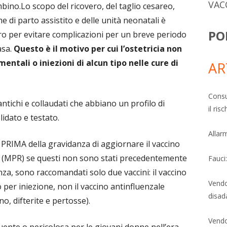
VAC
ino.Lo scopo del ricovero, del taglio cesareo,
e di parto assistito e delle unità neonatali è
PO
ro per evitare complicazioni per un breve periodo
asa.
Questo è il motivo per cui l’ostetricia non
tali o iniezioni di alcun tipo nelle cure di
AR
Consu
ntichi e collaudati che abbiano un profilo di
il ri
idato e testato.
Allarm
RIMA della gravidanza di aggiornare il vaccino
ia (MPR) se questi non sono stati precedentemente
Fauci
za, sono raccomandati solo due vaccini: il vaccino
Vendo
o per iniezione, non il vaccino antinfluenzale
disad
no, difterite e pertosse).
Vendo