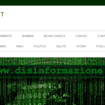
IT
AMBIENTE
BAMBINI
BIODECODIFICA
CANCRO
CON
ERIA
NWO
POLITICA
SALUTE
STORIA
PODC