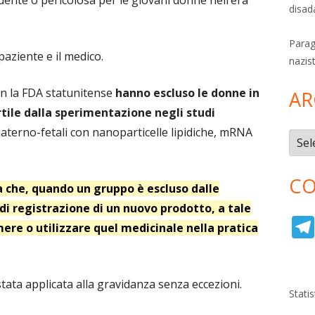
ente o pericolosa per le giovani donne nell’era
disad
Parag
 paziente e il medico.
nazis
on la FDA statunitense
hanno escluso le donne in
AR
rtile dalla sperimentazione negli studi
materno-fetali con nanoparticelle lipidiche, mRNA
Archi
CO
 che, quando un gruppo è escluso dalle
i registrazione di un nuovo prodotto, a tale
ere o utilizzare quel medicinale nella pratica
ata applicata alla gravidanza senza eccezioni.
Stati