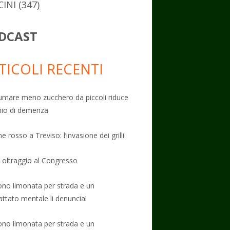
CINI
(347)
DCAST
TICOLI RECENTI
mare meno zucchero da piccoli riduce
schio di demenza
e rosso a Treviso: l’invasione dei grilli
: oltraggio al Congresso
no limonata per strada e un
attato mentale li denuncia!
no limonata per strada e un