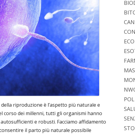
BIO
BIT
CAN
CON
ECO
ESO
FAR
MAS
MO
NW
POL
 della riproduzione è l’aspetto più naturale e
SAL
 corso dei millenni, tutti gli organismi hanno
SEN
autosufficienti e robusti. Facciamo affidamento
STO
 consentire il parto più naturale possibile