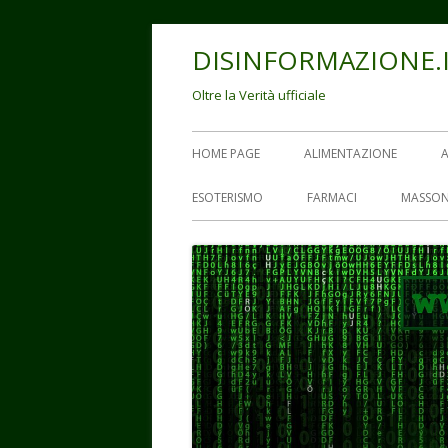
Vai
DISINFORMAZIONE.
al
contenuto
Oltre la Verità ufficiale
Menu
HOME PAGE
ALIMENTAZIONE
principale
ESOTERISMO
FARMACI
MASSON