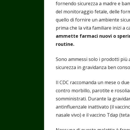
fornendo sicurezza a madre e bamb
del monitoraggio fetale, delle form
quello di fornire un ambiente sicu
prima che la vita familiare inizi a c
ammette farmaci nuovi o sperimen
routine.
Sono ammessi solo i prodotti più a
sicurezza in gravidanza ben consol
Il CDC raccomanda un mese o due P
contro morbillo, parotite e rosol
somministrati. Durante la gravidan
antinfluenzale inattivato (il vaccin
nasale vivo) e il vaccino Tdap (teta