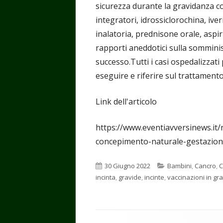
sicurezza durante la gravidanza con
integratori, idrossiclorochina, iv
inalatoria, prednisone orale, aspi
rapporti aneddotici sulla sommini
successo.Tutti i casi ospedalizzati
eseguire e riferire sul trattament
Link dell'articolo
https://www.eventiavversinews.it/
concepimento-naturale-gestazion
Pubblicato
Categorie
30 Giugno 2022
Bambini
,
Cancro
,
C
incinta
,
gravide
,
incinte
,
vaccinazioni in gr
Contenuto