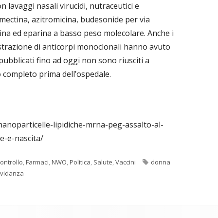
 lavaggi nasali virucidi, nutraceutici e
ermectina, azitromicina, budesonide per via
rina ed eparina a basso peso molecolare. Anche i
strazione di anticorpi monoclonali hanno avuto
 pubblicati fino ad oggi non sono riusciti a
o completo prima dell’ospedale.
nanoparticelle-lipidiche-mrna-peg-assalto-al-
e-e-nascita/
Tag
ontrollo
,
Farmaci
,
NWO
,
Politica
,
Salute
,
Vaccini
donna
avidanza