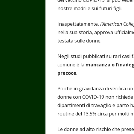
del vaccino COVID-19; si può veder
nostre madri e sui futuri figli.
Inaspettatamente,
l’American Coll
nella sua storia, approva ufficia
testata sulle donne.
Negli studi pubblicati su rari casi 
comune è la
mancanza o l’inade
precoce
.
Poiché in gravidanza di verifica un
donne con COVID-19 non richiede 
dipartimenti di travaglio e parto ha
routine del 13,5% circa per molti 
Le donne ad alto rischio che pres