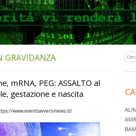
N GRAVIDANZA
Ricer
Ba
per:
lat
iche, mRNA, PEG: ASSALTO al
pri
CA
e, gestazione e nascita
ALI
ttps://www.eventiavversinews.it/
AMB
BAM