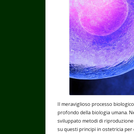
finestra
Il meraviglioso processo biologico
profondo della biologia umana. Nel
sviluppato metodi di riproduzione 
su questi principi in ostetricia per