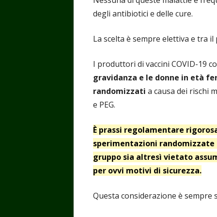
Nessuna di queste malattie è frequ
degli antibiotici e delle cure.
La scelta è sempre elettiva e tra il
I produttori di vaccini COVID-19 c
gravidanza e le donne in età fe
randomizzati
a causa dei rischi 
e PEG.
È prassi regolamentare rigorosa
sperimentazioni randomizzate d
gruppo sia altresì vietato assum
per ovvi motivi di sicurezza.
Questa considerazione è sempre st