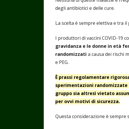
Nessuna di queste malattie è frequ
degli antibiotici e delle cure.
La scelta è sempre elettiva e tra il
I produttori di vaccini COVID-19 c
gravidanza e le donne in età fe
randomizzati
a causa dei rischi 
e PEG.
È prassi regolamentare rigorosa
sperimentazioni randomizzate d
gruppo sia altresì vietato assum
per ovvi motivi di sicurezza.
Questa considerazione è sempre st