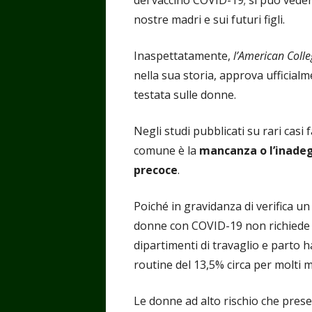
del vaccino COVID-19; si può veder
nostre madri e sui futuri figli.
Inaspettatamente,
l’American Coll
nella sua storia, approva ufficia
testata sulle donne.
Negli studi pubblicati su rari casi 
comune è la
mancanza o l’inade
precoce
.
Poiché in gravidanza di verifica un
donne con COVID-19 non richiede 
dipartimenti di travaglio e parto ha
routine del 13,5% circa per molti 
Le donne ad alto rischio che pres