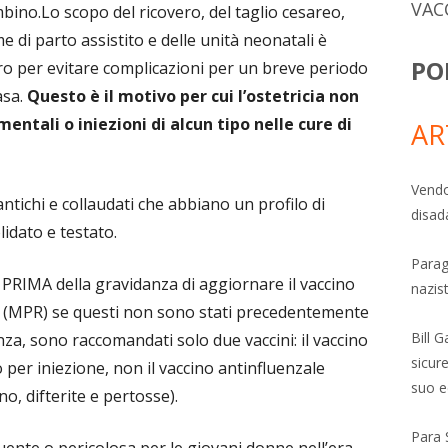
VAC
ino.Lo scopo del ricovero, del taglio cesareo,
e di parto assistito e delle unità neonatali è
PO
ro per evitare complicazioni per un breve periodo
asa.
Questo è il motivo per cui l’ostetricia non
tali o iniezioni di alcun tipo nelle cure di
AR
Vendo
ntichi e collaudati che abbiano un profilo di
disad
idato e testato.
Parag
RIMA della gravidanza di aggiornare il vaccino
nazis
ia (MPR) se questi non sono stati precedentemente
Bill 
za, sono raccomandati solo due vaccini: il vaccino
sicure
o per iniezione, non il vaccino antinfluenzale
suo e
no, difterite e pertosse).
Para 