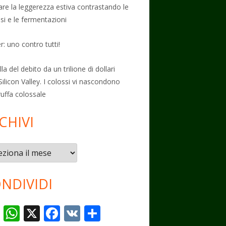
vare la leggerezza estiva contrastando le
osi e le fermentazioni
: uno contro tutti!
la del debito da un trilione di dollari
Silicon Valley. I colossi vi nascondono
ruffa colossale
CHIVI
vi
NDIVIDI
T
W
X
F
V
C