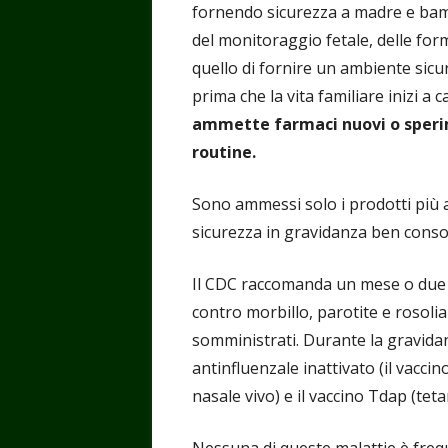
fornendo sicurezza a madre e bamb
del monitoraggio fetale, delle form
quello di fornire un ambiente sicu
prima che la vita familiare inizi a c
ammette farmaci nuovi o sperimen
routine.
Sono ammessi solo i prodotti più a
sicurezza in gravidanza ben consol
Il CDC raccomanda un mese o due P
contro morbillo, parotite e rosol
somministrati. Durante la gravidan
antinfluenzale inattivato (il vaccin
nasale vivo) e il vaccino Tdap (teta