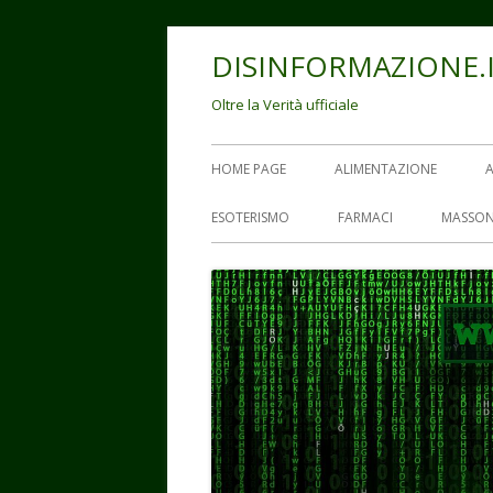
Vai
DISINFORMAZIONE.
al
contenuto
Oltre la Verità ufficiale
Menu
HOME PAGE
ALIMENTAZIONE
principale
ESOTERISMO
FARMACI
MASSON