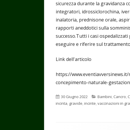
sicurezza durante la gravidanza con
integratori, idrossiclorochina, iv
inalatoria, prednisone orale, aspi
rapporti aneddotici sulla sommini
successo.Tutti i casi ospedalizzati
eseguire e riferire sul trattament
Link dell'articolo
https://www.eventiavversinews.it/
concepimento-naturale-gestazion
Pubblicato
Categorie
30 Giugno 2022
Bambini
,
Cancro
,
C
incinta
,
gravide
,
incinte
,
vaccinazioni in gr
Contenuto