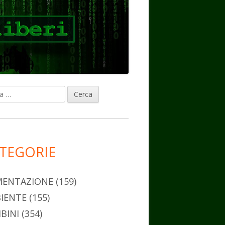
ca
rra
erale
ncipale
TEGORIE
MENTAZIONE
(159)
IENTE
(155)
BINI
(354)