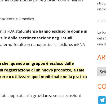
ente o pericolosa per le giovani donne nell’era
ritro
disbi
 paziente e il medico.
Hamer
on la FDA statunitense
hanno escluso le donne in
La bol
rtile dalla sperimentazione negli studi
della 
materno-fetali con nanoparticelle lipidiche, mRNA
una t
AR
 che, quando un gruppo è escluso dalle
i registrazione di un nuovo prodotto, a tale
Archi
ere o utilizzare quel medicinale nella pratica
CO
ata applicata alla gravidanza senza eccezioni.