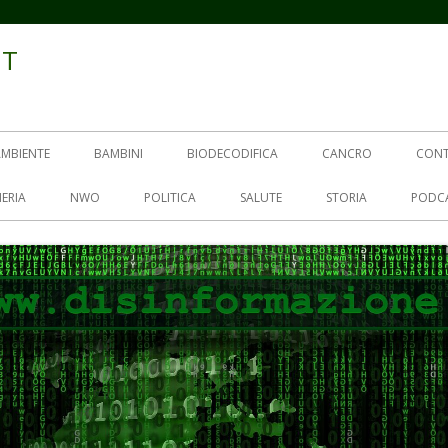
IT
AMBIENTE
BAMBINI
BIODECODIFICA
CANCRO
CON
ERIA
NWO
POLITICA
SALUTE
STORIA
PODC