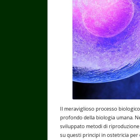
finestra
Il meraviglioso processo biologico
profondo della biologia umana. Nel
sviluppato metodi di riproduzione 
su questi principi in ostetricia per