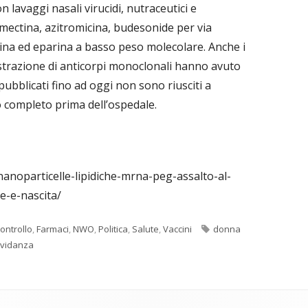
 lavaggi nasali virucidi, nutraceutici e
ermectina, azitromicina, budesonide per via
rina ed eparina a basso peso molecolare. Anche i
strazione di anticorpi monoclonali hanno avuto
 pubblicati fino ad oggi non sono riusciti a
o completo prima dell’ospedale.
nanoparticelle-lipidiche-mrna-peg-assalto-al-
e-e-nascita/
Tag
ontrollo
,
Farmaci
,
NWO
,
Politica
,
Salute
,
Vaccini
donna
avidanza