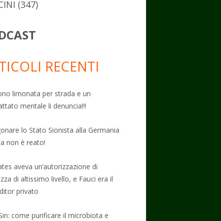
CINI
(347)
DCAST
TICOLI RECENTI
no limonata per strada e un
attato mentale li denuncia!!!
onare lo Stato Sionista alla Germania
ta non è reato!
Gates aveva un’autorizzazione di
zza di altissimo livello, e Fauci era il
ditor privato
Sin: come purificare il microbiota e