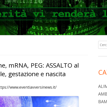
Ricer
Ba
per:
lat
iche, mRNA, PEG: ASSALTO al
pri
CA
e, gestazione e nascita
ALI
ttps://www.eventiavversinews.it/
AMB
BAM