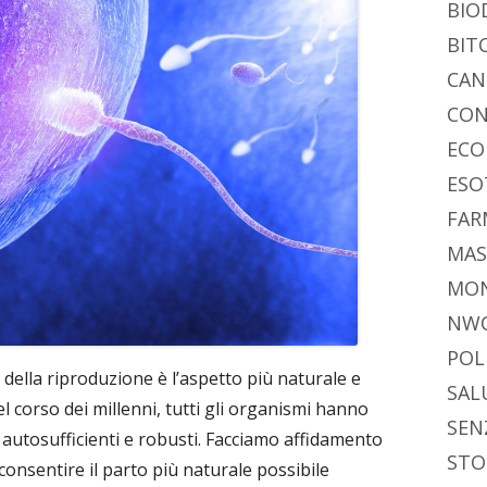
BIO
BIT
CAN
CON
ECO
ESO
FAR
MAS
MO
NW
POL
 della riproduzione è l’aspetto più naturale e
SAL
 corso dei millenni, tutti gli organismi hanno
SEN
autosufficienti e robusti. Facciamo affidamento
STO
 consentire il parto più naturale possibile