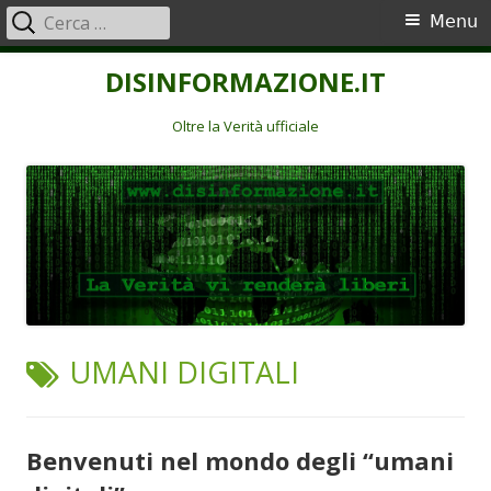
Ricerca
Menu
Menu
per:
principale
Vai
DISINFORMAZIONE.IT
al
contenuto
Oltre la Verità ufficiale
TAG:
UMANI DIGITALI
Benvenuti nel mondo degli “umani