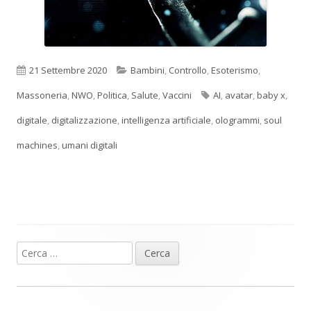
Pubblicato
Categorie
21 Settembre 2020
Bambini
,
Controllo
,
Esoterismo
,
Tag
Massoneria
,
NWO
,
Politica
,
Salute
,
Vaccini
AI
,
avatar
,
baby x
,
digitale
,
digitalizzazione
,
intelligenza artificiale
,
ologrammi
,
soul
machines
,
umani digitali
Ricerca
Barra
per:
laterale