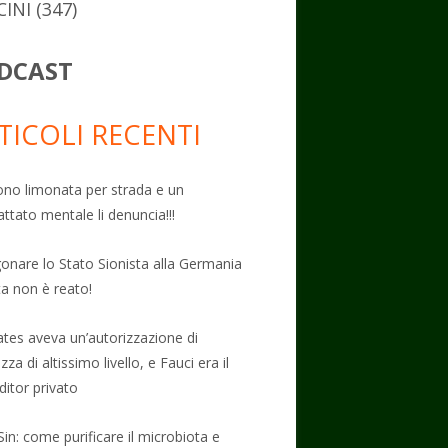
CINI
(347)
DCAST
TICOLI RECENTI
no limonata per strada e un
attato mentale li denuncia!!!
onare lo Stato Sionista alla Germania
ta non è reato!
Gates aveva un’autorizzazione di
zza di altissimo livello, e Fauci era il
ditor privato
Sin: come purificare il microbiota e