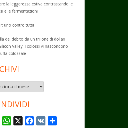
vare la leggerezza estiva contrastando le
osi e le fermentazioni
: uno contro tutti!
la del debito da un trilione di dollari
Silicon Valley. I colossi vi nascondono
ruffa colossale
CHIVI
vi
NDIVIDI
T
W
X
F
V
C