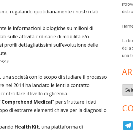
ritro
amo regalando quotidianamente i nostri dati
disbi
Hamer
e le informazioni biologiche su milioni di
ti sulle attività ordinarie di mobilità e/o
La bol
profili dettagliatissimi sull’evoluzione delle
della 
ute.
una t
ssi!
AR
, una società con lo scopo di studiare il processo
e nel 2014 ha lanciato le lenti a contatto
Archi
trollare il livello di glicemia.
“
Comprehend Medical
” per sfruttare i dati
CO
scopo di estrarre elementi chiave per la diagnosi o
ppando
Health Kit
, una piattaforma di