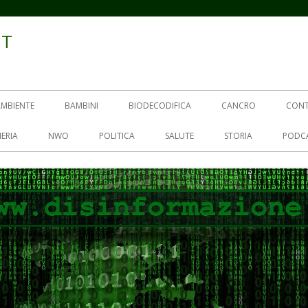
IT
AMBIENTE
BAMBINI
BIODECODIFICA
CANCRO
CON
ERIA
NWO
POLITICA
SALUTE
STORIA
PODC