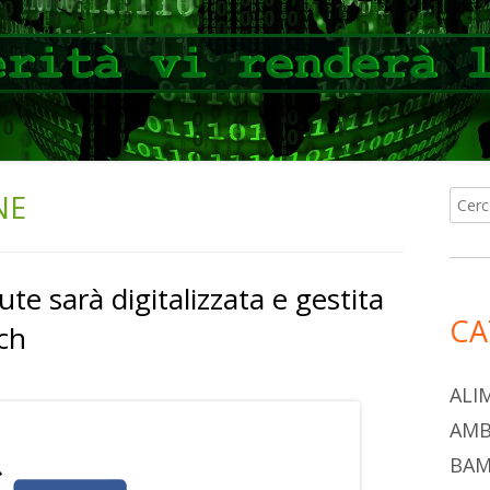
NE
Ricer
Ba
per:
lat
ute sarà digitalizzata e gestita
pri
CA
ech
ALI
AMB
BAM