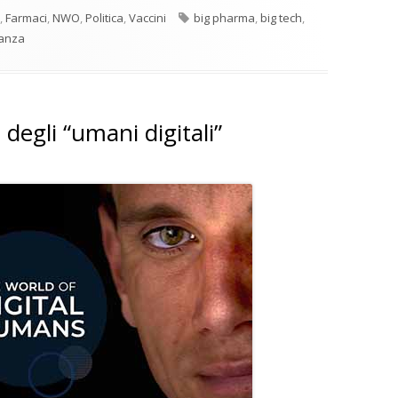
Tag
,
Farmaci
,
NWO
,
Politica
,
Vaccini
big pharma
,
big tech
,
tanza
egli “umani digitali”