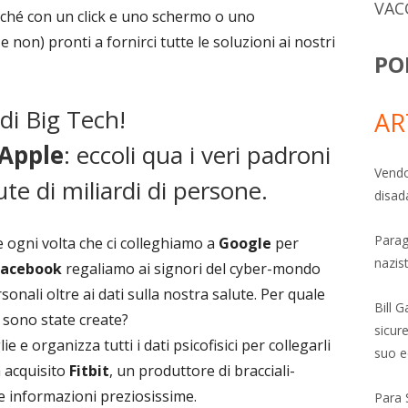
VAC
erché con un click e uno schermo o uno
non) pronti a fornirci tutte le soluzioni ai nostri
PO
 di Big Tech!
AR
Apple
: eccoli qua i veri padroni
Vendo
te di miliardi di persone.
disad
Parag
e ogni volta che ci colleghiamo a
Google
per
nazis
Facebook
regaliamo ai signori del cyber-mondo
nali oltre ai dati sulla nostra salute. Per quale
Bill 
 sono state create?
sicure
 e organizza tutti i dati psicofisici per collegarli
suo e
 acquisito
Fitbit
, un produttore di bracciali-
ie informazioni preziosissime.
Para 