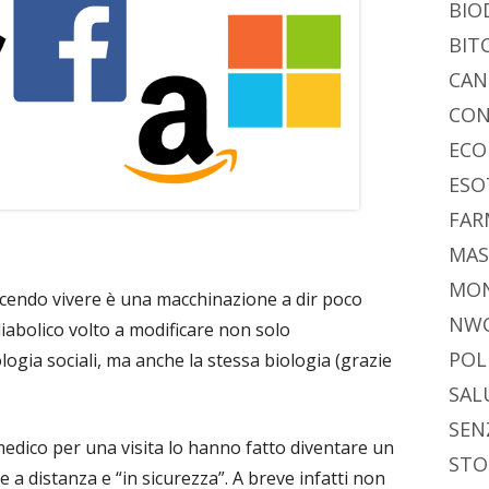
BIO
BIT
CAN
CON
ECO
ESO
FAR
MAS
MO
acendo vivere è una macchinazione a dir poco
NW
iabolico volto a modificare non solo
POL
ologia sociali, ma anche la stessa biologia (grazie
SAL
SEN
edico per una visita lo hanno fatto diventare un
STO
re a distanza e “in sicurezza”. A breve infatti non