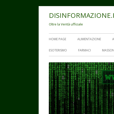
Vai
DISINFORMAZIONE.
al
contenuto
Oltre la Verità ufficiale
Menu
HOME PAGE
ALIMENTAZIONE
principale
ESOTERISMO
FARMACI
MASSON