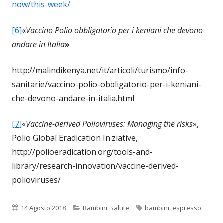
now/this-week/
[6]
«
Vaccino Polio obbligatorio per i keniani che devono
andare in Italia
»
http://malindikenya.net/it/articoli/turismo/info-
sanitarie/vaccino-polio-obbligatorio-per-i-keniani-
che-devono-andare-in-italia.html
[7]
«
Vaccine-derived Polioviruses: Managing the risks
»,
Polio Global Eradication Iniziative,
http://polioeradication.org/tools-and-
library/research-innovation/vaccine-derived-
polioviruses/
Pubblicato
Categorie
Tag
14 Agosto 2018
Bambini
,
Salute
bambini
,
espresso
,