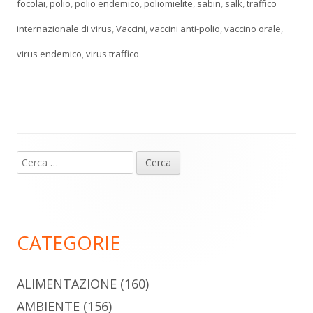
focolai
,
polio
,
polio endemico
,
poliomielite
,
sabin
,
salk
,
traffico
internazionale di virus
,
Vaccini
,
vaccini anti-polio
,
vaccino orale
,
virus endemico
,
virus traffico
Ricerca
Barra
per:
laterale
principale
CATEGORIE
ALIMENTAZIONE
(160)
AMBIENTE
(156)