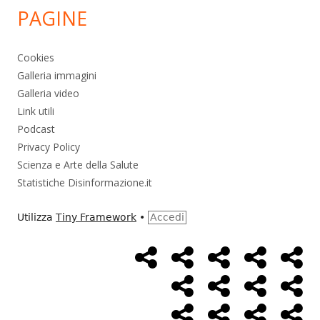
PAGINE
Cookies
Galleria immagini
Galleria video
Link utili
Podcast
Privacy Policy
Scienza e Arte della Salute
Statistiche Disinformazione.it
Utilizza
Tiny Framework
•
Accedi
Home
Alimentazione
Ambiente
Bambini
Bio
Menù
Page
social
Cancro
Controllo
Economia
Eso
link
Farmaci
Massoneria
NWO
Poli