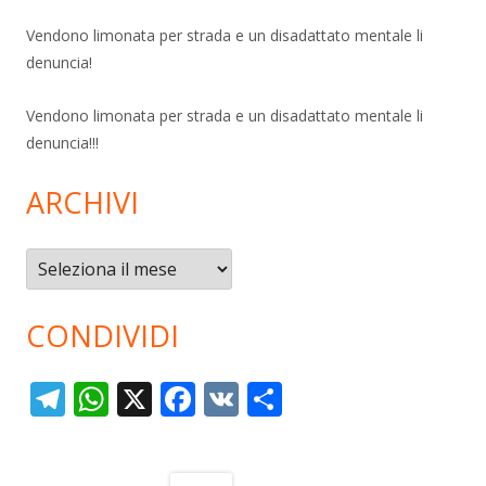
Vendono limonata per strada e un disadattato mentale li
denuncia!
Vendono limonata per strada e un disadattato mentale li
denuncia!!!
ARCHIVI
Archivi
CONDIVIDI
T
W
X
F
V
C
el
h
ac
K
o
e
at
e
n