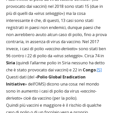
provocato dai vaccini) nel 2018 sono stati 15 (due in
più di quelli da «
virus selvaggio
») ma la cosa
interessante è che, di questi, 13 casi sono stati
registrati in paesi non endemici, dunque paesi che
non avrebbero avuto alcun caso di polio, fino a prova
contraria, in assenza di virus da vaccino. Nel 2017
invece, i casi di polio «
vaccino-derivato
» sono stati ben
96 contro i 22 di polio da «
virus selvaggio
». Circa 74 in
Siria
(quindi l’allarme polio in Siria nessuno ha detto
che è stato provocato dai vaccini) e 22 in
Congo
.
[5]
Questi dati (del «
Polio Global Eradication
Initiative
» dell’OMS) dicono una cosa: nel mondo
sono in aumento i casi di polio da virus «
vaccino-
derivato
» cioè da vaccino (per la polio).
Quindi più vaccini e maggiore è il rischio di qualche
caso di polio o di un focolaio vero e proprio…