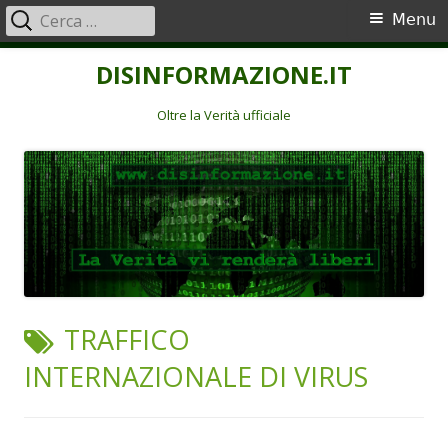
Ricerca
Menu
Menu
per:
principale
Vai
DISINFORMAZIONE.IT
al
contenuto
Oltre la Verità ufficiale
TAG:
TRAFFICO
INTERNAZIONALE DI VIRUS