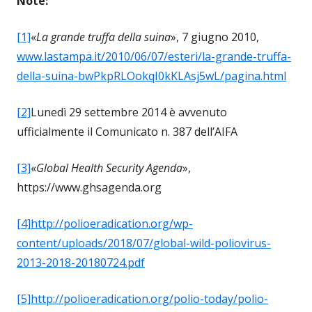
Note:
[1]
«
La grande truffa della suina
», 7 giugno 2010,
www.lastampa.it/2010/06/07/esteri/la-grande-truffa-
della-suina-bwPkpRLOokqI0kKLAsj5wL/pagina.html
[2]
Lunedì 29 settembre 2014 è avvenuto
ufficialmente il Comunicato n. 387 dell’AIFA
[3]
«
Global Health Security Agenda
»,
https://www.ghsagenda.org
[4]
http://polioeradication.org/wp-
content/uploads/2018/07/global-wild-poliovirus-
2013-2018-20180724.pdf
[5]
http://polioeradication.org/polio-today/polio-