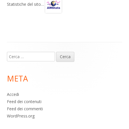
gr
s
b
di
Statistiche del sito…
a
A
o
vi
m
p
o
di
p
k
Contenuto
Ricerca
piè
per:
di
META
pagina
Accedi
Feed dei contenuti
Feed dei commenti
WordPress.org