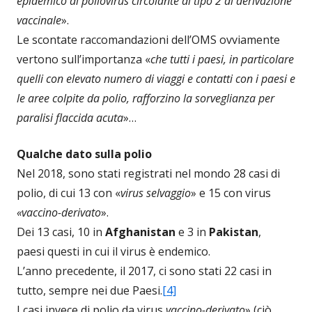
epidemico di poliovirus circolante di tipo 2 di derivazione
vaccinale
».
Le scontate raccomandazioni dell’OMS ovviamente
vertono sull’importanza «
che tutti i paesi, in particolare
quelli con elevato numero di viaggi e contatti con i paesi e
le aree colpite da polio, rafforzino la sorveglianza per
paralisi flaccida acuta
»…
Qualche dato sulla polio
Nel 2018, sono stati registrati nel mondo 28 casi di
polio, di cui 13 con «
virus selvaggio
» e 15 con virus
«vaccino-derivato
».
Dei 13 casi, 10 in
Afghanistan
e 3 in
Pakistan
,
paesi questi in cui il virus è endemico.
L’anno precedente, il 2017, ci sono stati 22 casi in
tutto, sempre nei due Paesi.
[4]
I casi invece di polio da virus
vaccino-derivato
» (ciò