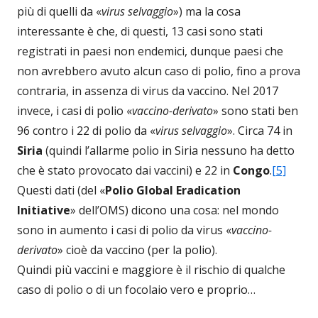
più di quelli da «
virus selvaggio
») ma la cosa
interessante è che, di questi, 13 casi sono stati
registrati in paesi non endemici, dunque paesi che
non avrebbero avuto alcun caso di polio, fino a prova
contraria, in assenza di virus da vaccino. Nel 2017
invece, i casi di polio «
vaccino-derivato
» sono stati ben
96 contro i 22 di polio da «
virus selvaggio
». Circa 74 in
Siria
(quindi l’allarme polio in Siria nessuno ha detto
che è stato provocato dai vaccini) e 22 in
Congo
.
[5]
Questi dati (del «
Polio Global Eradication
Initiative
» dell’OMS) dicono una cosa: nel mondo
sono in aumento i casi di polio da virus «
vaccino-
derivato
» cioè da vaccino (per la polio).
Quindi più vaccini e maggiore è il rischio di qualche
caso di polio o di un focolaio vero e proprio…