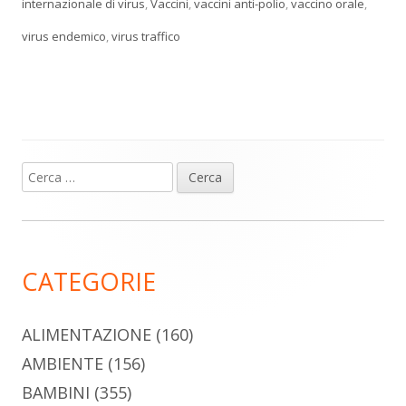
internazionale di virus
,
Vaccini
,
vaccini anti-polio
,
vaccino orale
,
virus endemico
,
virus traffico
Ricerca
Barra
per:
laterale
principale
CATEGORIE
ALIMENTAZIONE
(160)
AMBIENTE
(156)
BAMBINI
(355)