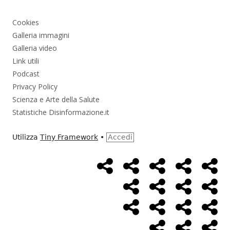
Cookies
Galleria immagini
Galleria video
Link utili
Podcast
Privacy Policy
Scienza e Arte della Salute
Statistiche Disinformazione.it
Utilizza
Tiny Framework
•
Accedi
Home
Alimentazione
Ambiente
Bambini
Bio
Menù
Page
social
Cancro
Controllo
Economia
Eso
link
Farmaci
Massoneria
NWO
Poli
Salute
Storia
Pod