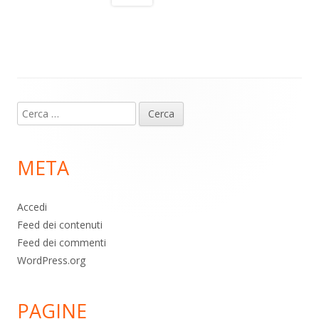
a
A
o
vi
m
p
o
di
p
k
Contenuto
Ricerca
piè
per:
di
META
pagina
Accedi
Feed dei contenuti
Feed dei commenti
WordPress.org
PAGINE