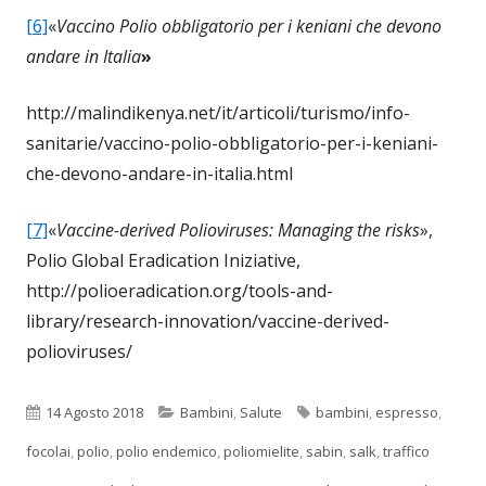
[6]
«
Vaccino Polio obbligatorio per i keniani che devono
andare in Italia
»
http://malindikenya.net/it/articoli/turismo/info-
sanitarie/vaccino-polio-obbligatorio-per-i-keniani-
che-devono-andare-in-italia.html
[7]
«
Vaccine-derived Polioviruses: Managing the risks
»,
Polio Global Eradication Iniziative,
http://polioeradication.org/tools-and-
library/research-innovation/vaccine-derived-
polioviruses/
Pubblicato
Categorie
Tag
14 Agosto 2018
Bambini
,
Salute
bambini
,
espresso
,
focolai
,
polio
,
polio endemico
,
poliomielite
,
sabin
,
salk
,
traffico