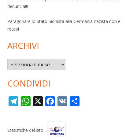
denuncia!!!
Paragonare lo Stato Sionista alla Germania nazista non è
reato!
ARCHIVI
Archivi
CONDIVIDI
T
W
X
F
V
C
el
h
ac
K
o
e
at
e
n
gr
s
b
di
Statistiche del sito…