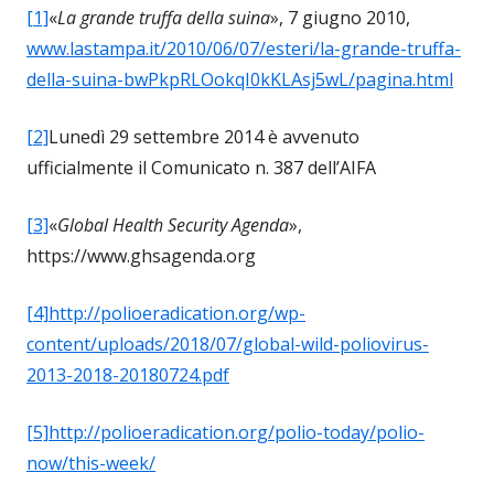
[1]
«
La grande truffa della suina
», 7 giugno 2010,
www.lastampa.it/2010/06/07/esteri/la-grande-truffa-
della-suina-bwPkpRLOokqI0kKLAsj5wL/pagina.html
[2]
Lunedì 29 settembre 2014 è avvenuto
ufficialmente il Comunicato n. 387 dell’AIFA
[3]
«
Global Health Security Agenda
»,
https://www.ghsagenda.org
[4]
http://polioeradication.org/wp-
content/uploads/2018/07/global-wild-poliovirus-
2013-2018-20180724.pdf
[5]
http://polioeradication.org/polio-today/polio-
now/this-week/