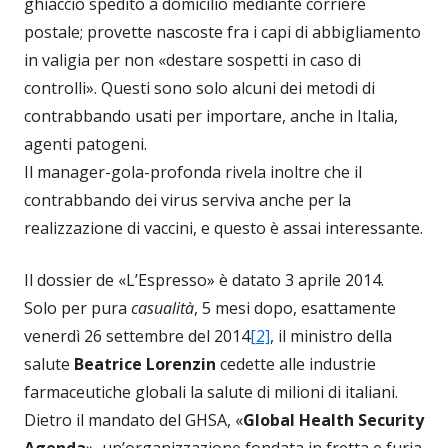
ghiaccio spedito a domicilio mediante corriere
postale; provette nascoste fra i capi di abbigliamento
in valigia per non «destare sospetti in caso di
controlli». Questi sono solo alcuni dei metodi di
contrabbando usati per importare, anche in Italia,
agenti patogeni.
Il manager-gola-profonda rivela inoltre che il
contrabbando dei virus serviva anche per la
realizzazione di vaccini, e questo è assai interessante.
Il dossier de «L’Espresso» è datato 3 aprile 2014.
Solo per pura
casualità
, 5 mesi dopo, esattamente
venerdì 26 settembre del 2014
[2]
, il ministro della
salute
Beatrice Lorenzin
cedette alle industrie
farmaceutiche globali la salute di milioni di italiani.
Dietro il mandato del GHSA, «
Global Health Security
Agenda
», un’organizzazione fondata in fretta e furia