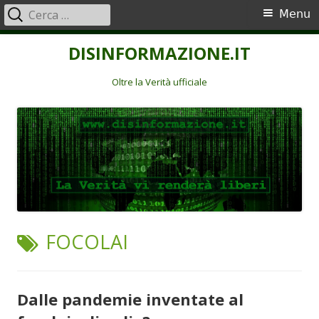
Ricerca
Menu
Menu
per:
principale
Vai
DISINFORMAZIONE.IT
al
contenuto
Oltre la Verità ufficiale
TAG:
FOCOLAI
Dalle pandemie inventate al